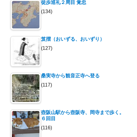
徒歩巡礼２周目 覚忠
(134)
笈摺（おいずる、おいずり）
(127)
桑実寺から観音正寺へ登る
(117)
壺阪山駅から壺阪寺、岡寺まで歩く。
６回目
(116)