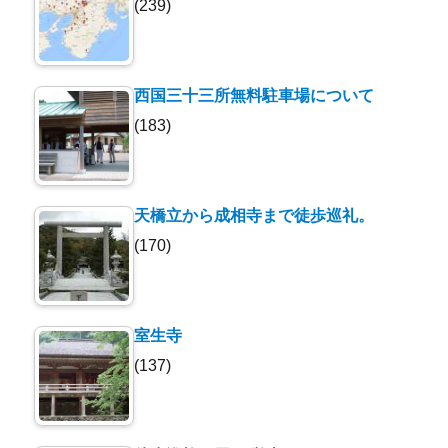
(239)
西国三十三所無料駐車場について
(183)
天橋立から成相寺まで徒歩巡礼。
(170)
室生寺
(137)