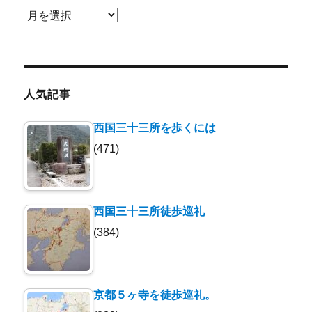
ア
ー
カ
イ
ブ
人気記事
西国三十三所を歩くには
(471)
西国三十三所徒歩巡礼
(384)
京都５ヶ寺を徒歩巡礼。