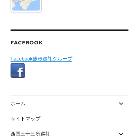
FACEBOOK
Facebook徒歩巡礼グループ
サ
ホーム
ブ
メ
ニ
サイトマップ
ュ
ー
を
サ
西国三十三所巡礼
展
ブ