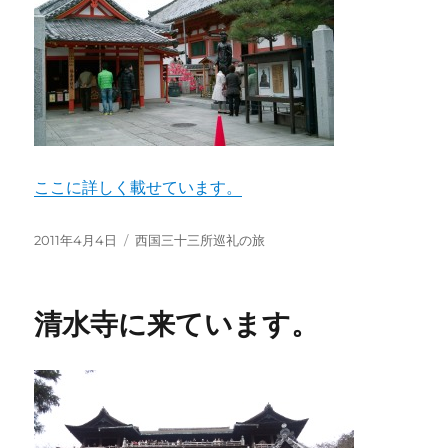
ここに詳しく載せています。
投
カ
2011年4月4日
西国三十三所巡礼の旅
稿
テ
日:
ゴ
リ
清水寺に来ています。
ー