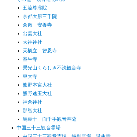
五流尊瀧院
京都大原三千院
倉敷 安養寺
出雲大社
大神神社
天橋立 智恩寺
室生寺
景光山くらしき不洗観音寺
東大寺
熊野本宮大社
熊野速玉大社
神倉神社
那智大社
馬乗十一面千手観音菩薩
中国三十三観音霊場
中国三十三観音霊場 特別霊場 誕生寺