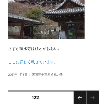
さすが清水寺はひとがおおい。
ここに詳しく載せています。
投
カ
2011年4月3日
西国三十三所巡礼の旅
稿
テ
日:
ゴ
リ
ー
投
固定ページ
122
前の