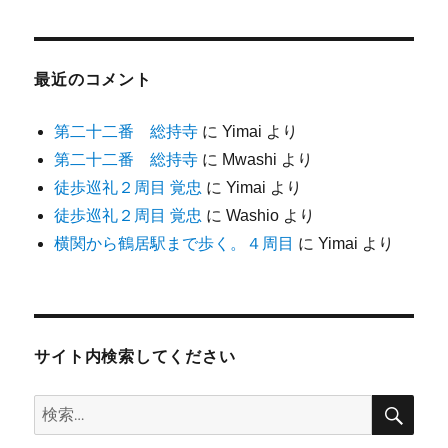
最近のコメント
第二十二番 総持寺
に
Yimai
より
第二十二番 総持寺
に
Mwashi
より
徒歩巡礼２周目 覚忠
に
Yimai
より
徒歩巡礼２周目 覚忠
に
Washio
より
横関から鶴居駅まで歩く。４周目
に
Yimai
より
サイト内検索してください
検
検
索
索: