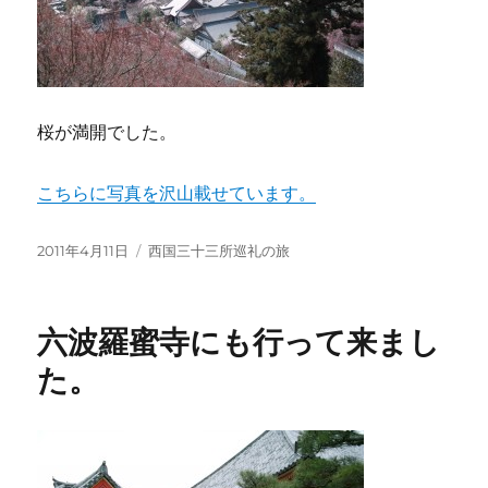
桜が満開でした。
こちらに写真を沢山載せています。
投
カ
2011年4月11日
西国三十三所巡礼の旅
稿
テ
日:
ゴ
リ
六波羅蜜寺にも行って来まし
ー
た。