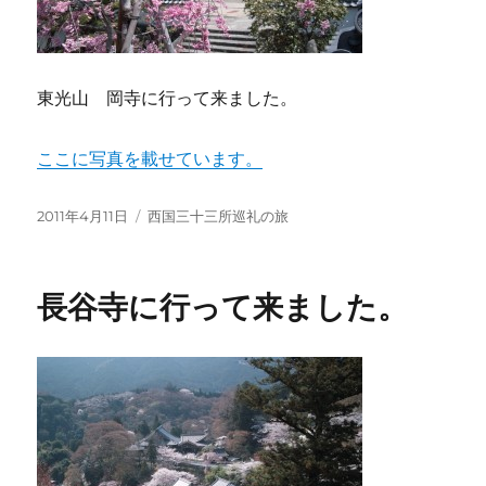
東光山 岡寺に行って来ました。
ここに写真を載せています。
投
カ
2011年4月11日
西国三十三所巡礼の旅
稿
テ
日:
ゴ
リ
長谷寺に行って来ました。
ー