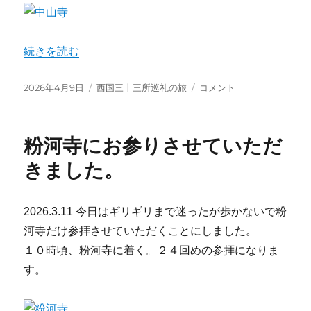
き
ま
し
た。
“中山寺にお参りさせていただきました。” の
続きを読む
に
投
カ
中
2026年4月9日
西国三十三所巡礼の旅
コメント
稿
テ
山
日:
ゴ
寺
リ
に
粉河寺にお参りさせていただ
ー
お
参
きました。
り
さ
せ
2026.3.11 今日はギリギリまで迷ったが歩かないで粉
て
河寺だけ参拝させていただくことにしました。
い
た
１０時頃、粉河寺に着く。２４回めの参拝になりま
だ
す。
き
ま
し