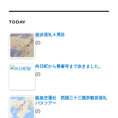
TODAY
徒歩巡礼４周目
(2)
向日町から善峯寺まで歩きました。
(2)
阪急交通社 西国三十三箇所観音巡礼
バスツアー
(2)