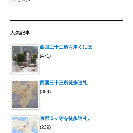
ー
カ
イ
ブ
人気記事
西国三十三所を歩くには
(471)
西国三十三所徒歩巡礼
(384)
京都５ヶ寺を徒歩巡礼。
(239)