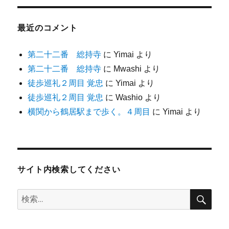
最近のコメント
第二十二番 総持寺
に
Yimai
より
第二十二番 総持寺
に
Mwashi
より
徒歩巡礼２周目 覚忠
に
Yimai
より
徒歩巡礼２周目 覚忠
に
Washio
より
横関から鶴居駅まで歩く。４周目
に
Yimai
より
サイト内検索してください
検
検
索
索: