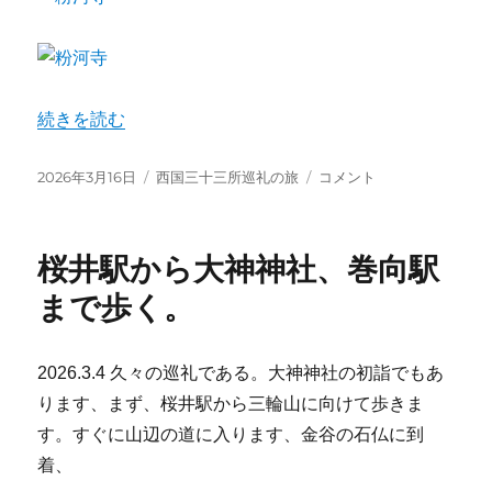
た。
に
“粉河寺にお参りさせていただきました。” の
続きを読む
投
カ
粉
2026年3月16日
西国三十三所巡礼の旅
コメント
稿
テ
河
日:
ゴ
寺
リ
に
桜井駅から大神神社、巻向駅
ー
お
参
まで歩く。
り
さ
せ
2026.3.4 久々の巡礼である。大神神社の初詣でもあ
て
ります、まず、桜井駅から三輪山に向けて歩きま
い
た
す。すぐに山辺の道に入ります、金谷の石仏に到
だ
着、
き