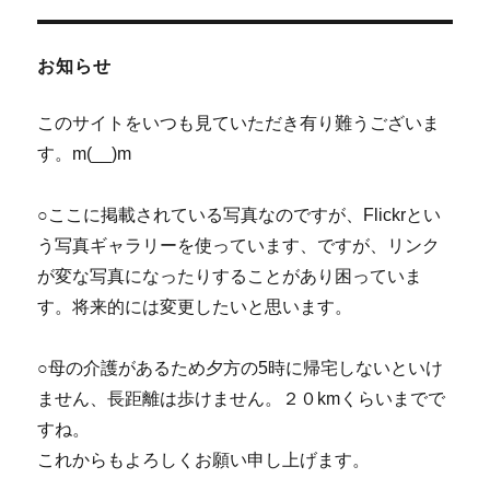
寺、
ジ
ジ
の
岡
寺
お知らせ
ま
ペ
で
歩
このサイトをいつも見ていただき有り難うございま
ー
く。
す。m(__)m
７
ジ
回
目
○ここに掲載されている写真なのですが、Flickrとい
に
送
う写真ギャラリーを使っています、ですが、リンク
が変な写真になったりすることがあり困っていま
り
す。将来的には変更したいと思います。
○母の介護があるため夕方の5時に帰宅しないといけ
ません、長距離は歩けません。２０kmくらいまでで
すね。
これからもよろしくお願い申し上げます。