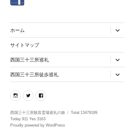
サ
ホーム
ブ
メ
ニ
サイトマップ
ュ
ー
を
サ
西国三十三所巡礼
展
ブ
開
メ
ニ
サ
西国三十三所徒歩巡礼
ュ
ブ
ー
メ
を
ニ
展
ュ
instagram
twitter
facebook
開
ー
を
展
開
西国三十三所観音霊場巡礼の旅
Total:13479189
Today:911 Yes:3163
Proudly powered by WordPress