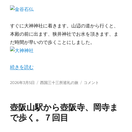
ま
し
た。
に
すぐに大神神社に着きます。山辺の道から行くと、
本殿の前に出ます、狭井神社でお水を頂きます、ま
だ時間が早いので歩くことにしました。
“桜井駅から大神神社、巻向駅まで歩く。” の
続きを読む
投
カ
桜
2026年3月5日
西国三十三所巡礼の旅
コメント
稿
テ
井
日:
ゴ
駅
リ
か
壺阪山駅から壺阪寺、岡寺ま
ー
ら
大
で歩く。７回目
神
神
社、