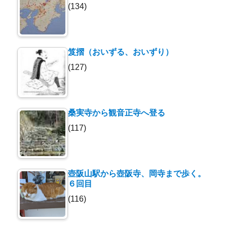
(134)
笈摺（おいずる、おいずり）
(127)
桑実寺から観音正寺へ登る
(117)
壺阪山駅から壺阪寺、岡寺まで歩く。
６回目
(116)