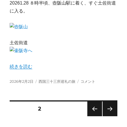
20261.28 ８時半頃、壺阪山駅に着く、すぐ土佐街道
巻
に入る。
向
駅
ま
で
歩
く。
土佐街道
に
“壺阪山駅から壺阪寺、岡寺まで歩く。７回目” の
続きを読む
投
カ
壺
2026年2月2日
西国三十三所巡礼の旅
コメント
稿
テ
阪
日:
ゴ
山
リ
駅
ー
か
投
固定ページ
2
ら
壺
前の
次の
稿
阪
ペー
ペー