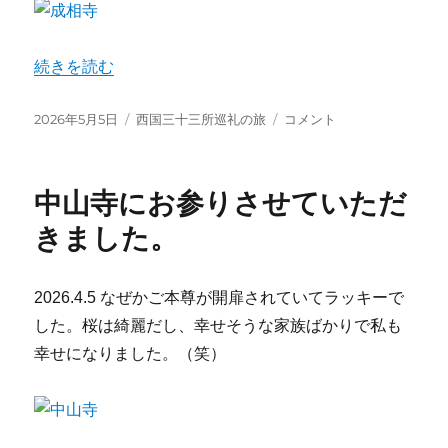
“成相寺と松尾寺に参拝させていただきました。” の
続きを読む
投
カ
成
2026年5月5日
西国三十三所巡礼の旅
コメント
稿
テ
相
日:
ゴ
寺
リ
と
中山寺にお参りさせていただ
ー
松
尾
きました。
寺
に
参
2026.4.5 なぜかご本尊が開扉されていてラッキーで
拝
した。桜は綺麗だし、幸せそうな家族ばかりで私も
さ
せ
幸せになりました。（笑）
て
い
た
だ