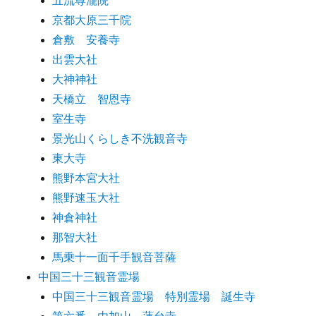
五流尊瀧院
京都大原三千院
倉敷 安養寺
出雲大社
大神神社
天橋立 智恩寺
室生寺
景光山くらしき不洗観音寺
東大寺
熊野本宮大社
熊野速玉大社
神倉神社
那智大社
馬乗十一面千手観音菩薩
中国三十三観音霊場
中国三十三観音霊場 特別霊場 誕生寺