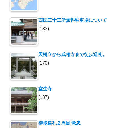
西国三十三所無料駐車場について
(183)
天橋立から成相寺まで徒歩巡礼。
(170)
室生寺
(137)
徒歩巡礼２周目 覚忠