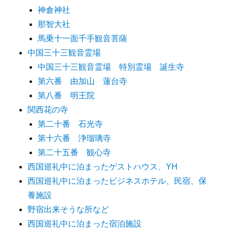
神倉神社
那智大社
馬乗十一面千手観音菩薩
中国三十三観音霊場
中国三十三観音霊場 特別霊場 誕生寺
第六番 由加山 蓮台寺
第八番 明王院
関西花の寺
第二十番 石光寺
第十六番 浄瑠璃寺
第二十五番 観心寺
西国巡礼中に泊まったゲストハウス、YH
西国巡礼中に泊まったビジネスホテル、民宿、保
養施設
野宿出来そうな所など
西国巡礼中に泊まった宿泊施設