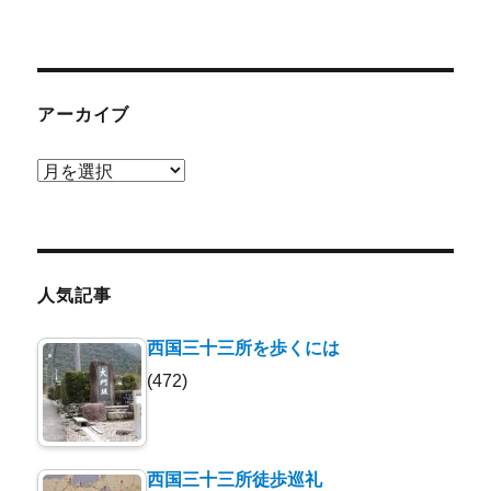
アーカイブ
ア
ー
カ
イ
ブ
人気記事
西国三十三所を歩くには
(472)
西国三十三所徒歩巡礼