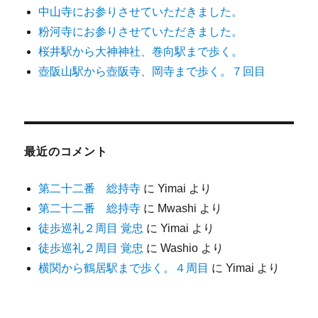
中山寺にお参りさせていただきました。
粉河寺にお参りさせていただきました。
桜井駅から大神神社、巻向駅まで歩く。
壺阪山駅から壺阪寺、岡寺まで歩く。７回目
最近のコメント
第二十二番 総持寺
に
Yimai
より
第二十二番 総持寺
に
Mwashi
より
徒歩巡礼２周目 覚忠
に
Yimai
より
徒歩巡礼２周目 覚忠
に
Washio
より
横関から鶴居駅まで歩く。４周目
に
Yimai
より