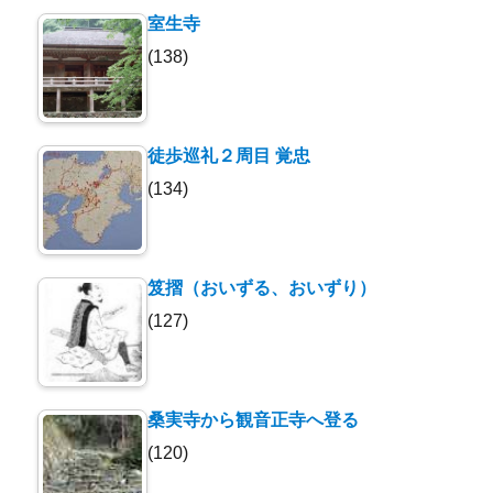
室生寺
(138)
徒歩巡礼２周目 覚忠
(134)
笈摺（おいずる、おいずり）
(127)
桑実寺から観音正寺へ登る
(120)