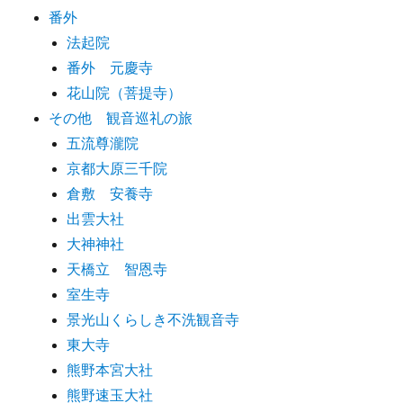
番外
法起院
番外 元慶寺
花山院（菩提寺）
その他 観音巡礼の旅
五流尊瀧院
京都大原三千院
倉敷 安養寺
出雲大社
大神神社
天橋立 智恩寺
室生寺
景光山くらしき不洗観音寺
東大寺
熊野本宮大社
熊野速玉大社