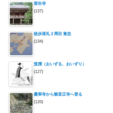
室生寺
(137)
徒歩巡礼２周目 覚忠
(134)
笈摺（おいずる、おいずり）
(127)
桑実寺から観音正寺へ登る
(120)