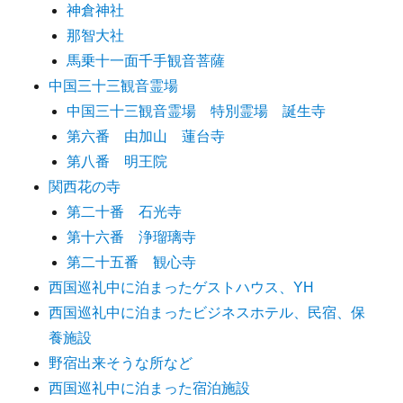
神倉神社
那智大社
馬乗十一面千手観音菩薩
中国三十三観音霊場
中国三十三観音霊場 特別霊場 誕生寺
第六番 由加山 蓮台寺
第八番 明王院
関西花の寺
第二十番 石光寺
第十六番 浄瑠璃寺
第二十五番 観心寺
西国巡礼中に泊まったゲストハウス、YH
西国巡礼中に泊まったビジネスホテル、民宿、保
養施設
野宿出来そうな所など
西国巡礼中に泊まった宿泊施設