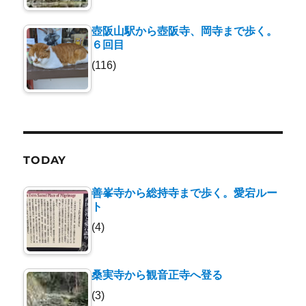
壺阪山駅から壺阪寺、岡寺まで歩く。
６回目
(116)
TODAY
善峯寺から総持寺まで歩く。愛宕ルー
ト
(4)
桑実寺から観音正寺へ登る
(3)