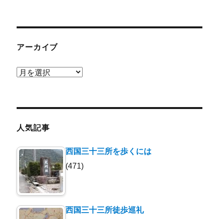
アーカイブ
ア
ー
カ
イ
ブ
人気記事
西国三十三所を歩くには
(471)
西国三十三所徒歩巡礼