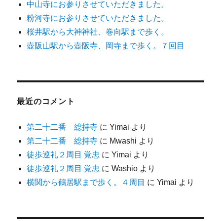
中山寺にお参りさせていただきました。
粉河寺にお参りさせていただきました。
桜井駅から大神神社、巻向駅まで歩く。
壺阪山駅から壺阪寺、岡寺まで歩く。７回目
最近のコメント
第二十二番 総持寺
に
Yimai
より
第二十二番 総持寺
に
Mwashi
より
徒歩巡礼２周目 覚忠
に
Yimai
より
徒歩巡礼２周目 覚忠
に
Washio
より
横関から鶴居駅まで歩く。４周目
に
Yimai
より