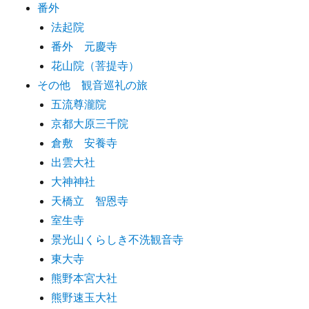
番外
法起院
番外 元慶寺
花山院（菩提寺）
その他 観音巡礼の旅
五流尊瀧院
京都大原三千院
倉敷 安養寺
出雲大社
大神神社
天橋立 智恩寺
室生寺
景光山くらしき不洗観音寺
東大寺
熊野本宮大社
熊野速玉大社