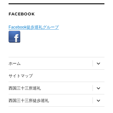
FACEBOOK
Facebook徒歩巡礼グループ
サ
ホーム
ブ
メ
ニ
サイトマップ
ュ
ー
を
サ
西国三十三所巡礼
展
ブ
開
メ
ニ
サ
西国三十三所徒歩巡礼
ュ
ブ
ー
メ
を
ニ