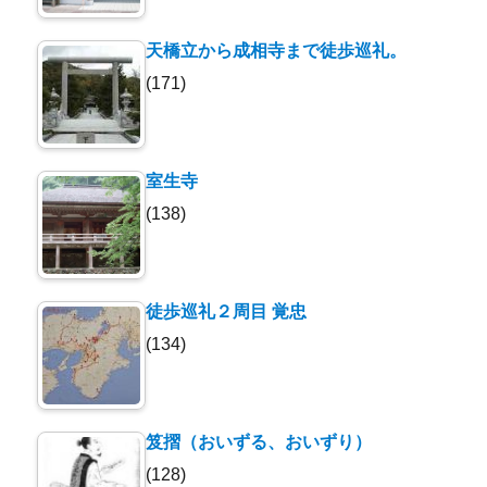
天橋立から成相寺まで徒歩巡礼。
(171)
室生寺
(138)
徒歩巡礼２周目 覚忠
(134)
笈摺（おいずる、おいずり）
(128)