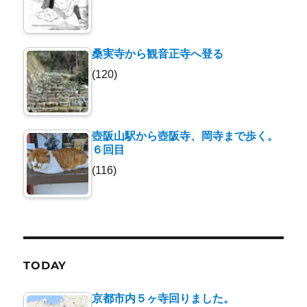
桑実寺から観音正寺へ登る
(120)
壺阪山駅から壺阪寺、岡寺まで歩く。
６回目
(116)
TODAY
京都市内５ヶ寺回りました。