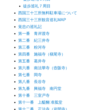
徒歩巡礼７周目
西国三十三所無料駐車場について
西国三十三所観音巡礼MAP
覚忠の巡礼記
第一番 青岸渡寺
第二番 紀三井寺
第三番 粉河寺
第四番 施福寺（槇尾寺）
第五番 葛井寺
第六番 南法華寺（壺阪寺）
第七番 岡寺
第八番 長谷寺
第九番 興福寺 南円堂
第十番 三室戸寺
第十一番 上醍醐 准胝堂
第十二番 正法寺（岩間寺）