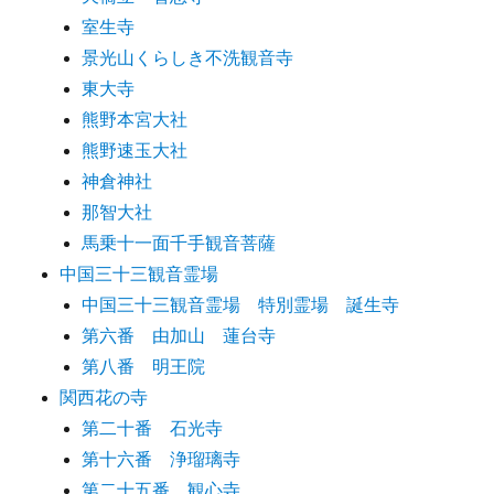
室生寺
景光山くらしき不洗観音寺
東大寺
熊野本宮大社
熊野速玉大社
神倉神社
那智大社
馬乗十一面千手観音菩薩
中国三十三観音霊場
中国三十三観音霊場 特別霊場 誕生寺
第六番 由加山 蓮台寺
第八番 明王院
関西花の寺
第二十番 石光寺
第十六番 浄瑠璃寺
第二十五番 観心寺