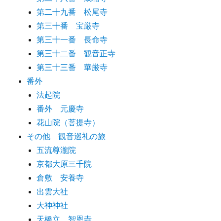
第二十九番 松尾寺
第三十番 宝厳寺
第三十一番 長命寺
第三十二番 観音正寺
第三十三番 華厳寺
番外
法起院
番外 元慶寺
花山院（菩提寺）
その他 観音巡礼の旅
五流尊瀧院
京都大原三千院
倉敷 安養寺
出雲大社
大神神社
天橋立 智恩寺