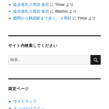
徒歩巡礼２周目 覚忠
に
Yimai
より
徒歩巡礼２周目 覚忠
に
Washio
より
横関から鶴居駅まで歩く。４周目
に
Yimai
より
サイト内検索してください
検
検
索
索:
固定ページ
サイトマップ
メンバーログイン