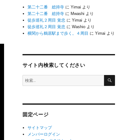
第二十二番 総持寺
に
Yimai
より
第二十二番 総持寺
に
Mwashi
より
徒歩巡礼２周目 覚忠
に
Yimai
より
徒歩巡礼２周目 覚忠
に
Washio
より
横関から鶴居駅まで歩く。４周目
に
Yimai
より
サイト内検索してください
検
検
索
索:
固定ページ
サイトマップ
メンバーログイン