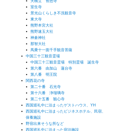
天橋立 智恩寺
室生寺
景光山くらしき不洗観音寺
東大寺
熊野本宮大社
熊野速玉大社
神倉神社
那智大社
馬乗十一面千手観音菩薩
中国三十三観音霊場
中国三十三観音霊場 特別霊場 誕生寺
第六番 由加山 蓮台寺
第八番 明王院
関西花の寺
第二十番 石光寺
第十六番 浄瑠璃寺
第二十五番 観心寺
西国巡礼中に泊まったゲストハウス、YH
西国巡礼中に泊まったビジネスホテル、民宿、
保養施設
野宿出来そうな所など
西国巡礼中に泊まった宿泊施設