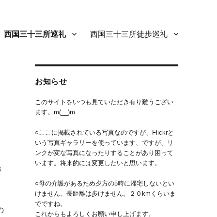
西国三十三所巡礼
西国三十三所徒歩巡礼
お知らせ
このサイトをいつも見ていただき有り難うござい
ます。m(__)m
○ここに掲載されている写真なのですが、Flickrと
いう写真ギャラリーを使っています、ですが、リ
ンクが変な写真になったりすることがあり困って
います。将来的には変更したいと思います。
8
○母の介護があるため夕方の5時に帰宅しないとい
けません、長距離は歩けません。２０kmくらいま
でですね。
の
これからもよろしくお願い申し上げます。