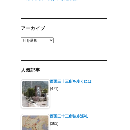
アーカイブ
ア
ー
カ
イ
ブ
人気記事
西国三十三所を歩くには
(471)
西国三十三所徒歩巡礼
(383)