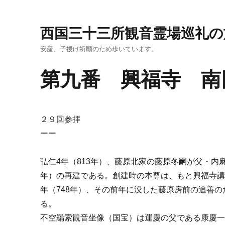
西国三十三所観音霊場巡礼の
安産、子授け祈願のため歩いています。
第九番 興福寺 南
２９回参拝
ーー
弘仁4年（813年）、藤原北家の藤原冬嗣が父・内
年）の再建である。創建時の本尊は、もと興福寺講
年（748年）、その前年に没した藤原房前の追善
る。
不空羂索観音坐像（国宝）は運慶の父である康慶一門