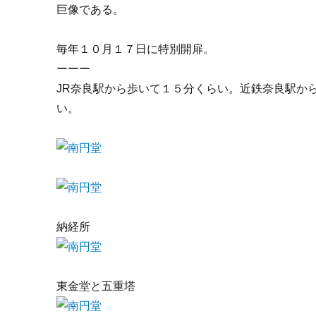
巨像である。
毎年１０月１７日に特別開扉。
ーーー
JR奈良駅から歩いて１５分くらい。近鉄奈良駅か
い。
納経所
東金堂と五重塔