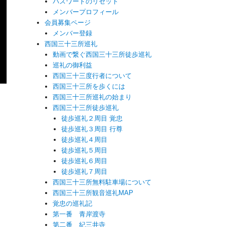
パスワードのリセット
メンバープロフィール
会員募集ページ
メンバー登録
西国三十三所巡礼
動画で繋ぐ西国三十三所徒歩巡礼
巡礼の御利益
西国三十三度行者について
西国三十三所を歩くには
西国三十三所巡礼の始まり
西国三十三所徒歩巡礼
徒歩巡礼２周目 覚忠
徒歩巡礼３周目 行尊
徒歩巡礼４周目
徒歩巡礼５周目
徒歩巡礼６周目
徒歩巡礼７周目
西国三十三所無料駐車場について
西国三十三所観音巡礼MAP
覚忠の巡礼記
第一番 青岸渡寺
第二番 紀三井寺