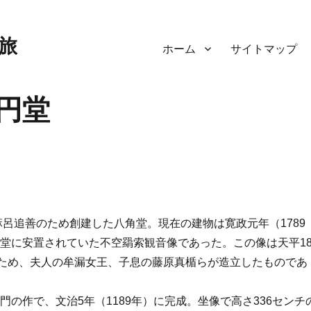
旅
ホーム
サイトマップ
円堂
麻呂追善のため創建した八角堂。現在の建物は寛政元年（1789
堂に安置されていた不空羂索観音像であった。この像は天平1
のため、夫人の牟漏女王、子息の藤原真楯らが造立したものであ
の作で、文治5年（1189年）に完成。坐像で高さ336センチ