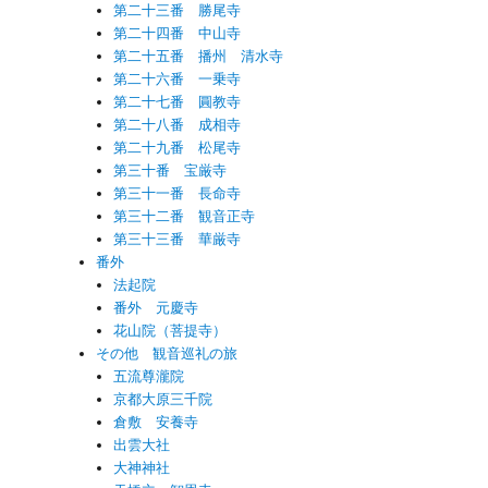
第二十三番 勝尾寺
第二十四番 中山寺
第二十五番 播州 清水寺
第二十六番 一乗寺
第二十七番 圓教寺
第二十八番 成相寺
第二十九番 松尾寺
第三十番 宝厳寺
第三十一番 長命寺
第三十二番 観音正寺
第三十三番 華厳寺
番外
法起院
番外 元慶寺
花山院（菩提寺）
その他 観音巡礼の旅
五流尊瀧院
京都大原三千院
倉敷 安養寺
出雲大社
大神神社