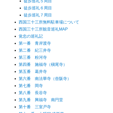
徒歩巡礼５周目
徒歩巡礼６周目
徒歩巡礼７周目
西国三十三所無料駐車場について
西国三十三所観音巡礼MAP
覚忠の巡礼記
第一番 青岸渡寺
第二番 紀三井寺
第三番 粉河寺
第四番 施福寺（槇尾寺）
第五番 葛井寺
第六番 南法華寺（壺阪寺）
第七番 岡寺
第八番 長谷寺
第九番 興福寺 南円堂
第十番 三室戸寺