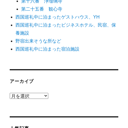
第十六番 浄瑠璃寺
第二十五番 観心寺
西国巡礼中に泊まったゲストハウス、YH
西国巡礼中に泊まったビジネスホテル、民宿、保
養施設
野宿出来そうな所など
西国巡礼中に泊まった宿泊施設
アーカイブ
ア
ー
カ
イ
ブ