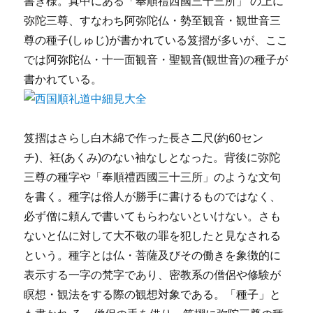
書き様。真中にある「奉順禮西國三十三所」 の上に
弥陀三尊、すなわち阿弥陀仏・勢至観音・観世音三
尊の種子(しゅじ)が書かれている笈摺が多いが、ここ
では阿弥陀仏・十一面観音・聖観音(観世音)の種子が
書かれている。
笈摺はさらし白木綿で作った長さ二尺(約60セン
チ)、衽(あくみ)のない袖なしとなった。背後に弥陀
三尊の種字や「奉順禮西國三十三所」のような文句
を書く。種字は俗人が勝手に書けるものではなく、
必ず僧に頼んで書いてもらわないといけない。さも
ないと仏に対して大不敬の罪を犯したと見なされる
という。種字とは仏・菩薩及びその働きを象徴的に
表示する一字の梵字であり、密教系の僧侶や修験が
瞑想・観法をする際の観想対象である。「種子」と