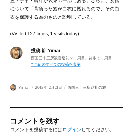
笠・手甲・脚絆が装束の一部である。さらに、笈摺
について「背負った笈が白衣に摺れるので、その白
衣を保護する為のものと説明している。
(Visited 127 times, 1 visits today)
投稿者:
Yimai
西国三十三所観音巡礼２３周目、徒歩で３周目
Yimai のすべての投稿を表示
投
投
カ
Yimai
2015年12月21日
西国三十三所巡礼の旅
稿
稿
テ
者
日:
ゴ
リ
ー
コメントを残す
コメントを投稿するには
ログイン
してください。