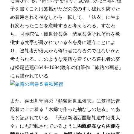
も書かれ る。僧侶の手を借り、笈摺に弥陀三尊の種
子を書くことは笈摺がただの衣のすり破れを防ぐた
め着用される袖なしから一転して、「法衣」に生ま
れ変わったことを意味すると考えられる。すなわ
ち、阿弥陀仏・観世音菩薩・勢至菩薩それぞれを象
徴する梵字が書かれている衣を身に纏うことによ
り、巡礼者が俗人から修行者になるのではないかと
考えられる。このような笈摺を着ている巡礼者の姿
は松尾芭蕉(1644~1694)晩年の自筆作「旅路の画巻」
にも描かれている。
また、喜田川守貞の『類聚近世風俗志』に笈摺は普
段着の上に着る「木綿で作った袖なしの短衣」であ
ると記されている。『天保新増西国順礼道中細見大
全』にも記載されているように
両親健在なら両側を