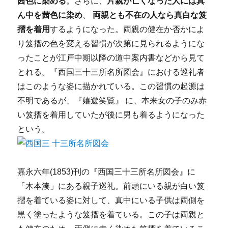
茜色に染める
。さらに、
片親が亡くなった人には真
ん中を茜色に染め
、
両親とも不在の人なら真白な笈
摺を着用
するようになった。両親の健在か否かによ
り笈摺の色を変える習慣が次第に見られるようにな
ったことが江戸中期以降の道中案内書などから見て
とれる。『西国三十三所名所図会』における巡礼者
はこのような姿に描かれている。この習慣の起源は
不明であるが、『嬉遊笑覧』 に、本来女の子のみ赤
い笈摺を着用していたが後に男も着るようになった
という。
嘉永六年(1853)刊の『西国三十三所名所図会』に
「木本湊」にある親子巡礼。前頭にいる親が白い笈
摺を着ている姿に対して、真中にいる子供は両側を
黒く塗ったような笈摺を着ている。この子は両親と