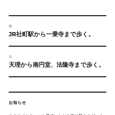
投
前
稿
JR社町駅から一乗寺まで歩く。
前
の
ナ
投
ビ
稿:
次
ゲ
天理から南円堂、法隆寺まで歩く。
次
の
ー
投
シ
稿:
ョ
お知らせ
ン