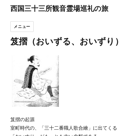
西国三十三所観音霊場巡礼の旅
メニュー
笈摺（おいずる、おいずり）
笈摺の起源
室町時代の、「三十二番職人歌合繪」に出てくる