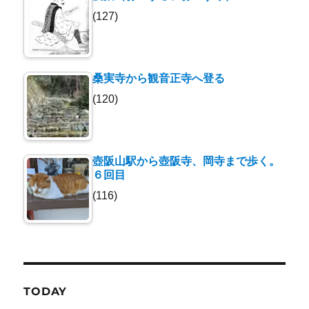
(127)
桑実寺から観音正寺へ登る
(120)
壺阪山駅から壺阪寺、岡寺まで歩く。
６回目
(116)
TODAY