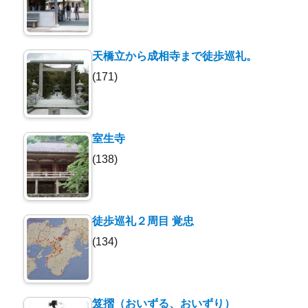
天橋立から成相寺まで徒歩巡礼。
(171)
室生寺
(138)
徒歩巡礼２周目 覚忠
(134)
笈摺（おいずる、おいずり）