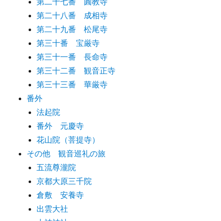
第二十七番 圓教寺
第二十八番 成相寺
第二十九番 松尾寺
第三十番 宝厳寺
第三十一番 長命寺
第三十二番 観音正寺
第三十三番 華厳寺
番外
法起院
番外 元慶寺
花山院（菩提寺）
その他 観音巡礼の旅
五流尊瀧院
京都大原三千院
倉敷 安養寺
出雲大社