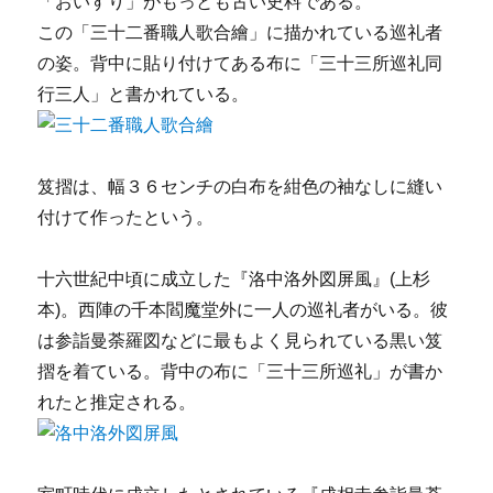
「おいすり」がもっとも古い史料である。
この「三十二番職人歌合繪」に描かれている巡礼者
の姿。背中に貼り付けてある布に「三十三所巡礼同
行三人」と書かれている。
笈摺は、幅３６センチの白布を紺色の袖なしに縫い
付けて作ったという。
十六世紀中頃に成立した『洛中洛外図屏風』(上杉
本)。西陣の千本閻魔堂外に一人の巡礼者がいる。彼
は参詣曼荼羅図などに最もよく見られている黒い笈
摺を着ている。背中の布に「三十三所巡礼」が書か
れたと推定される。