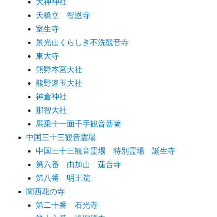
大神神社
天橋立 智恩寺
室生寺
景光山くらしき不洗観音寺
東大寺
熊野本宮大社
熊野速玉大社
神倉神社
那智大社
馬乗十一面千手観音菩薩
中国三十三観音霊場
中国三十三観音霊場 特別霊場 誕生寺
第六番 由加山 蓮台寺
第八番 明王院
関西花の寺
第二十番 石光寺