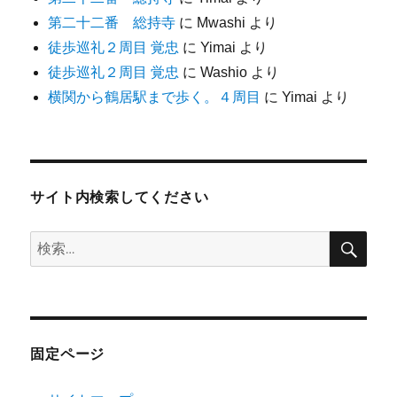
第二十二番 総持寺
に
Mwashi
より
徒歩巡礼２周目 覚忠
に
Yimai
より
徒歩巡礼２周目 覚忠
に
Washio
より
横関から鶴居駅まで歩く。４周目
に
Yimai
より
サイト内検索してください
検
検
索
索:
固定ページ