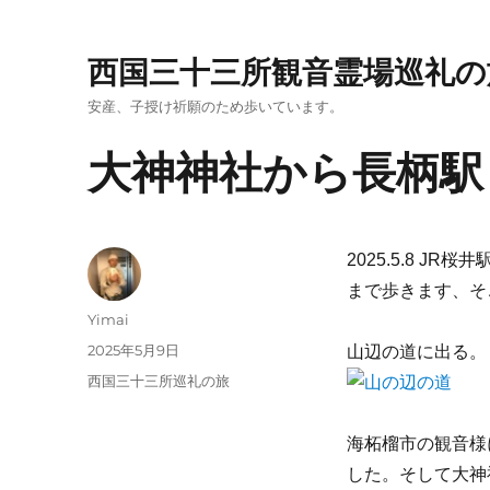
西国三十三所観音霊場巡礼の
安産、子授け祈願のため歩いています。
大神神社から長柄駅
2025.5.8 
まで歩きます、そ
投
Yimai
稿
投
2025年5月9日
山辺の道に出る。
者
稿
カ
西国三十三所巡礼の旅
日:
テ
ゴ
海柘榴市の観音様
リ
ー
した。そして大神