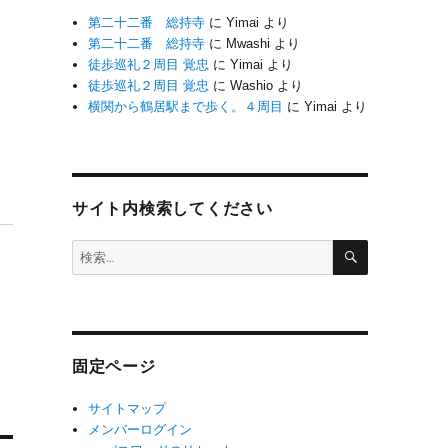
第二十二番 総持寺
に
Yimai
より
第二十二番 総持寺
に
Mwashi
より
徒歩巡礼２周目 覚忠
に
Yimai
より
徒歩巡礼２周目 覚忠
に
Washio
より
横関から鶴居駅まで歩く。４周目
に
Yimai
より
サイト内検索してください
検
検
索
索:
固定ページ
サイトマップ
メンバーログイン