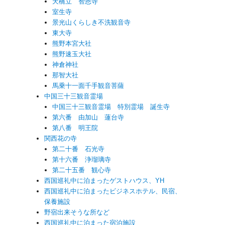
天橋立 智恩寺
室生寺
景光山くらしき不洗観音寺
東大寺
熊野本宮大社
熊野速玉大社
神倉神社
那智大社
馬乗十一面千手観音菩薩
中国三十三観音霊場
中国三十三観音霊場 特別霊場 誕生寺
第六番 由加山 蓮台寺
第八番 明王院
関西花の寺
第二十番 石光寺
第十六番 浄瑠璃寺
第二十五番 観心寺
西国巡礼中に泊まったゲストハウス、YH
西国巡礼中に泊まったビジネスホテル、民宿、
保養施設
野宿出来そうな所など
西国巡礼中に泊まった宿泊施設