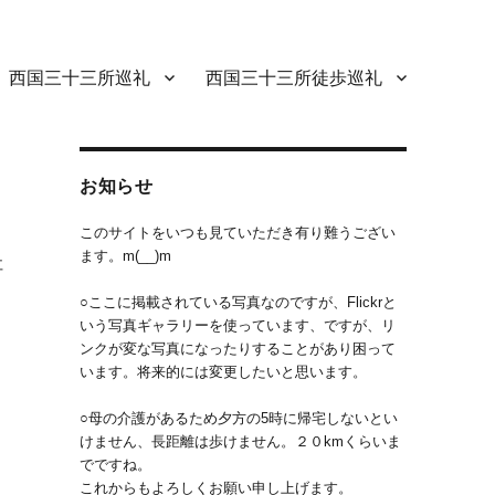
西国三十三所巡礼
西国三十三所徒歩巡礼
お知らせ
このサイトをいつも見ていただき有り難うござい
ます。m(__)m
社
○ここに掲載されている写真なのですが、Flickrと
いう写真ギャラリーを使っています、ですが、リ
ンクが変な写真になったりすることがあり困って
います。将来的には変更したいと思います。
○母の介護があるため夕方の5時に帰宅しないとい
けません、長距離は歩けません。２０kmくらいま
でですね。
これからもよろしくお願い申し上げます。