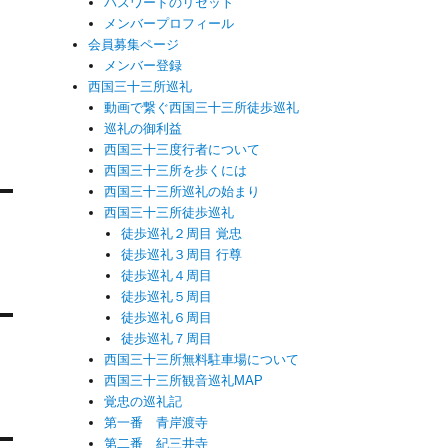
パスワードのリセット
メンバープロフィール
会員募集ページ
メンバー登録
西国三十三所巡礼
動画で繋ぐ西国三十三所徒歩巡礼
巡礼の御利益
西国三十三度行者について
西国三十三所を歩くには
西国三十三所巡礼の始まり
西国三十三所徒歩巡礼
徒歩巡礼２周目 覚忠
徒歩巡礼３周目 行尊
徒歩巡礼４周目
徒歩巡礼５周目
徒歩巡礼６周目
徒歩巡礼７周目
西国三十三所無料駐車場について
西国三十三所観音巡礼MAP
覚忠の巡礼記
第一番 青岸渡寺
第二番 紀三井寺