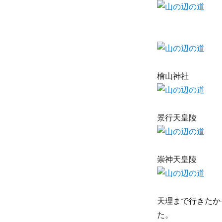
檜山神社
景行天皇陵
崇神天皇陵
天理まで行きたか
た。