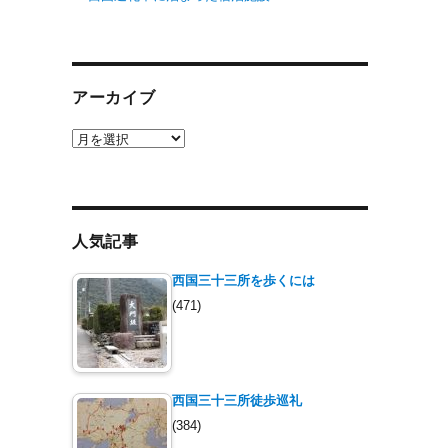
アーカイブ
ア
ー
カ
イ
ブ
人気記事
西国三十三所を歩くには
(471)
西国三十三所徒歩巡礼
(384)