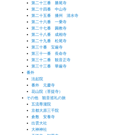
第二十三番 勝尾寺
第二十四番 中山寺
第二十五番 播州 清水寺
第二十六番 一乗寺
第二十七番 圓教寺
第二十八番 成相寺
第二十九番 松尾寺
第三十番 宝厳寺
第三十一番 長命寺
第三十二番 観音正寺
第三十三番 華厳寺
番外
法起院
番外 元慶寺
花山院（菩提寺）
その他 観音巡礼の旅
五流尊瀧院
京都大原三千院
倉敷 安養寺
出雲大社
大神神社