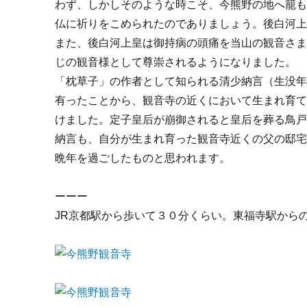
わず、しかしそのような時こそ、今熊野の地へ籠
仏に祈りをこめられたのでありましょう。後白河
また、後白河上皇は御持病の頭痛を当山の観音さ
じの観音様として尊崇されるようになりました。
「枕草子」の作者として知られる清少納言（生没
有ったことから、観音寺の近くにおいて生まれ育
けました。定子皇后が崩御されると皇后を葬る鳥
納言も、自分が生まれ育った観音寺近くの父の邸
晩年を過ごしたものと思われます。
ーーー
JR京都駅から歩いて３０分くらい。東福寺駅から