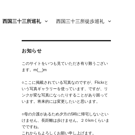
西国三十三所巡礼
西国三十三所徒歩巡礼
お知らせ
このサイトをいつも見ていただき有り難うござい
ます。m(__)m
○ここに掲載されている写真なのですが、Flickrと
いう写真ギャラリーを使っています、ですが、リ
ンクが変な写真になったりすることがあり困って
います。将来的には変更したいと思います。
○母の介護があるため夕方の5時に帰宅しないとい
の
けません、長距離は歩けません。２０kmくらいま
でですね。
白
これからもよろしくお願い申し上げます。