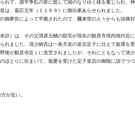
もられて、源平争乱の世に処して国のなりゆく様を案じられ、
上皇は、嘉応元年（１１６９）に御出家あらせられました。
まの御夢告によって平癒されたので、爾来世の人々からも頭痛
年未詳）は、その父清原元輔の邸宅が現在の観音寺境内地付近
てられました。清少納言は一条天皇の皇后定子に仕えて寵遇を
戸野陵が観音寺近くに造営されましたが、それにともなって清
宅のほとりに住まいて、寵愛を受けた定子皇后の御陵に詣でつ
の方が近い。