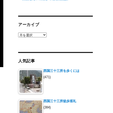
アーカイブ
ア
ー
カ
イ
ブ
人気記事
西国三十三所を歩くには
(471)
西国三十三所徒歩巡礼
(384)