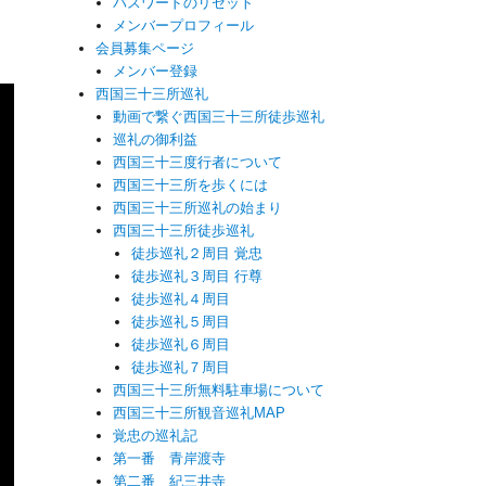
パスワードのリセット
メンバープロフィール
会員募集ページ
メンバー登録
西国三十三所巡礼
動画で繋ぐ西国三十三所徒歩巡礼
巡礼の御利益
西国三十三度行者について
西国三十三所を歩くには
西国三十三所巡礼の始まり
西国三十三所徒歩巡礼
徒歩巡礼２周目 覚忠
徒歩巡礼３周目 行尊
徒歩巡礼４周目
徒歩巡礼５周目
徒歩巡礼６周目
徒歩巡礼７周目
西国三十三所無料駐車場について
西国三十三所観音巡礼MAP
覚忠の巡礼記
第一番 青岸渡寺
第二番 紀三井寺