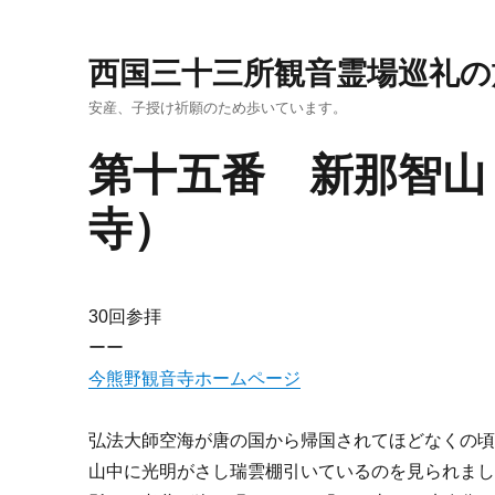
西国三十三所観音霊場巡礼の
安産、子授け祈願のため歩いています。
第十五番 新那智山
寺）
30回参拝
ーー
今熊野観音寺ホームページ
弘法大師空海が唐の国から帰国されてほどなくの
山中に光明がさし瑞雲棚引いているのを見られま