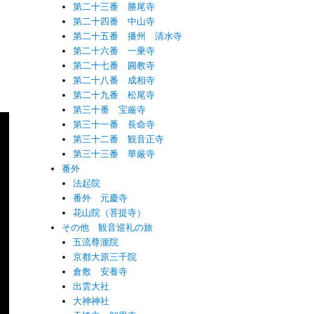
第二十三番 勝尾寺
第二十四番 中山寺
第二十五番 播州 清水寺
第二十六番 一乗寺
第二十七番 圓教寺
第二十八番 成相寺
第二十九番 松尾寺
第三十番 宝厳寺
第三十一番 長命寺
第三十二番 観音正寺
第三十三番 華厳寺
番外
法起院
番外 元慶寺
花山院（菩提寺）
その他 観音巡礼の旅
五流尊瀧院
京都大原三千院
倉敷 安養寺
出雲大社
大神神社