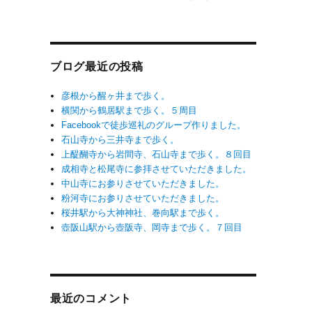
た
語
老
ブログ最近の投稿
彦根から醒ヶ井まで歩く。
一
横関から鶴居駅まで歩く。５周目
Facebookで徒歩巡礼のグループ作りました。
石山寺から三井寺まで歩く。
本
上醍醐寺から岩間寺、石山寺まで歩く。８回目
成相寺と松尾寺に参拝させていただきました。
た
中山寺にお参りさせていただきました。
粉河寺にお参りさせていただきました。
熊
桜井駅から大神神社、巻向駅まで歩く。
た
壺阪山駅から壺阪寺、岡寺まで歩く。７回目
な
さ
は
叶
最近のコメント