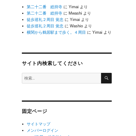
神
第二十二番 総持寺
に
Yimai
より
第二十二番 総持寺
に
Mwashi
より
封
徒歩巡礼２周目 覚忠
に
Yimai
より
徒歩巡礼２周目 覚忠
に
Washio
より
横関から鶴居駅まで歩く。４周目
に
Yimai
より
に
受
少
つ
サイト内検索してください
検
検
索
索:
固定ページ
サイトマップ
メンバーログイン