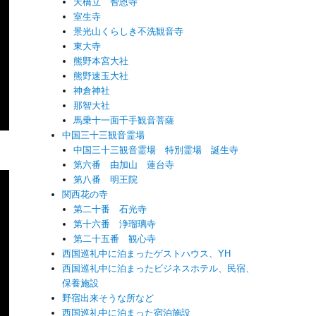
天橋立 智恩寺
室生寺
景光山くらしき不洗観音寺
東大寺
熊野本宮大社
熊野速玉大社
神倉神社
那智大社
馬乗十一面千手観音菩薩
中国三十三観音霊場
中国三十三観音霊場 特別霊場 誕生寺
第六番 由加山 蓮台寺
第八番 明王院
関西花の寺
第二十番 石光寺
第十六番 浄瑠璃寺
第二十五番 観心寺
西国巡礼中に泊まったゲストハウス、YH
西国巡礼中に泊まったビジネスホテル、民宿、
保養施設
野宿出来そうな所など
西国巡礼中に泊まった宿泊施設