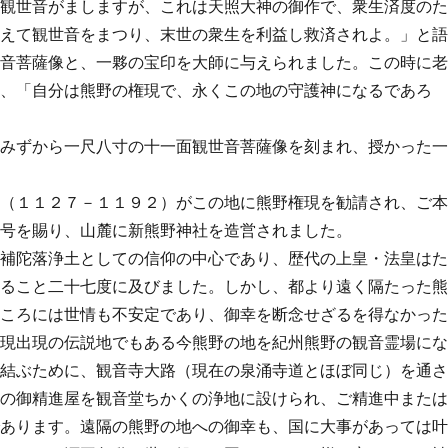
の観世音がましますが、これは天照大神の御作で、衆生済度の
構えて観世音をまつり、末世の衆生を利益し救済されよ。」と
世音菩薩像と、一夥の宝印を大師に与えられました。この時に
と、「自分は熊野の権現で、永くこの地の守護神になるであろ
、みずから一尺八寸の十一面観世音菩薩像を刻まれ、授かった
皇（１１２７－１１９２）がこの地に熊野権現を勧請され、ご
山号を賜り、山麓に新熊野神社を造営されました。
の補陀落浄土としての信仰の中心であり、歴代の上皇・法皇は
れること二十七度に及びました。しかし、都より遠く隔たった
のころには世情も不安定であり、御幸を断念せざるを得なかっ
権現出現の伝説地でもある今熊野の地を紀州熊野の観音霊場に
を結ぶために、観音寺大路（現在の泉涌寺道とほぼ同じ）を通
ての御精進屋を観音堂ちかくの浄地に設けられ、ご精進中また
であります。遠隔の熊野の地への御幸も、国に大事があっては