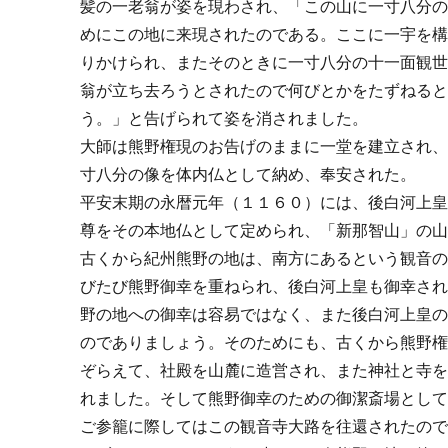
髪の一老翁が姿を現わされ、「この山に一寸八分
めにこの地に来現されたのである。ここに一宇を
りかけられ、またそのときに一寸八分の十一面観
翁が立ち去ろうとされたので何びとかをたずねる
う。」と告げられて姿を消されました。
大師は熊野権現のお告げのままに一堂を建立され
寸八分の像を体内仏として納め、奉安された。
平安末期の永暦元年（１１６０）には、後白河上
尊をその本地仏として定められ、「新那智山」の
古くから紀州熊野の地は、南方にあるという観音
びたび熊野御幸を重ねられ、後白河上皇も御幸さ
野の地への御幸は容易ではなく、また後白河上皇
のでありましょう。そのためにも、古くから熊野
ぞらえて、社殿を山麓に造営され、また神社と寺
れました。そして熊野御幸のための御潔斎場とし
ご参籠に際してはこの観音寺大路を往還されたの