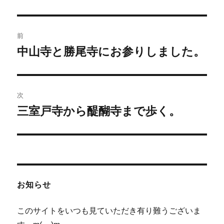
投
前
稿
中山寺と勝尾寺にお参りしました。
前
の
ナ
投
ビ
稿:
次
ゲ
三室戸寺から醍醐寺まで歩く。
次
の
ー
投
シ
稿:
ョ
お知らせ
ン
このサイトをいつも見ていただき有り難うございま