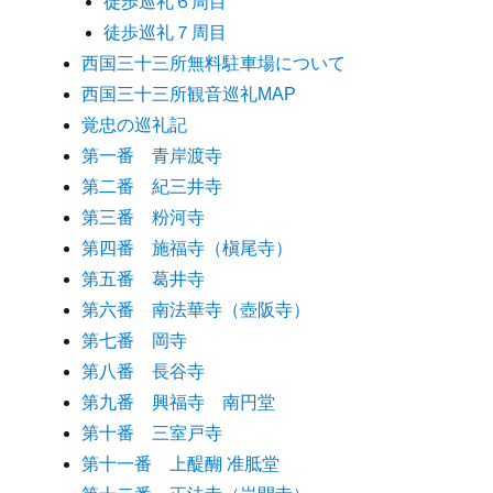
徒歩巡礼６周目
徒歩巡礼７周目
西国三十三所無料駐車場について
西国三十三所観音巡礼MAP
覚忠の巡礼記
第一番 青岸渡寺
第二番 紀三井寺
第三番 粉河寺
第四番 施福寺（槇尾寺）
第五番 葛井寺
第六番 南法華寺（壺阪寺）
第七番 岡寺
第八番 長谷寺
第九番 興福寺 南円堂
第十番 三室戸寺
第十一番 上醍醐 准胝堂