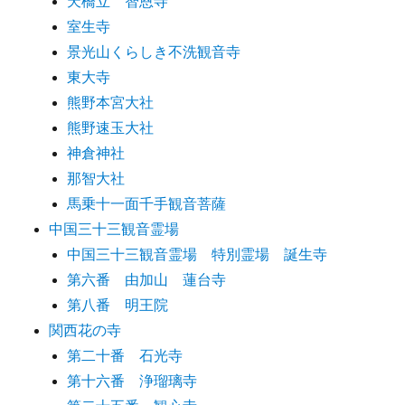
天橋立 智恩寺
室生寺
景光山くらしき不洗観音寺
東大寺
熊野本宮大社
熊野速玉大社
神倉神社
那智大社
馬乗十一面千手観音菩薩
中国三十三観音霊場
中国三十三観音霊場 特別霊場 誕生寺
第六番 由加山 蓮台寺
第八番 明王院
関西花の寺
第二十番 石光寺
第十六番 浄瑠璃寺