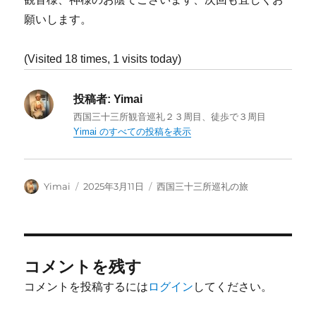
願いします。
(Visited 18 times, 1 visits today)
投稿者:
Yimai
西国三十三所観音巡礼２３周目、徒歩で３周目
Yimai のすべての投稿を表示
投
投
カ
Yimai
2025年3月11日
西国三十三所巡礼の旅
稿
稿
テ
者
日:
ゴ
リ
ー
コメントを残す
コメントを投稿するには
ログイン
してください。