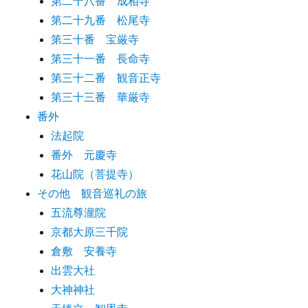
第二十八番 成相寺
第二十九番 松尾寺
第三十番 宝厳寺
第三十一番 長命寺
第三十二番 観音正寺
第三十三番 華厳寺
番外
法起院
番外 元慶寺
花山院（菩提寺）
その他 観音巡礼の旅
五流尊瀧院
京都大原三千院
倉敷 安養寺
出雲大社
大神神社