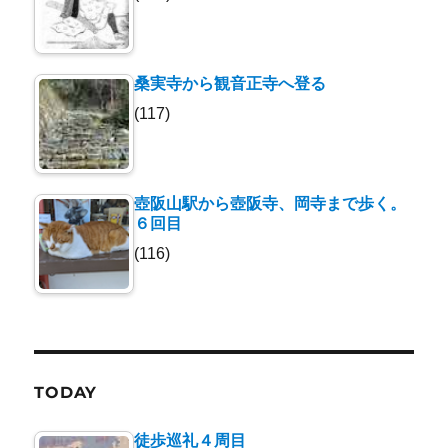
桑実寺から観音正寺へ登る
(117)
壺阪山駅から壺阪寺、岡寺まで歩く。
６回目
(116)
TODAY
徒歩巡礼４周目