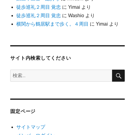
徒歩巡礼２周目 覚忠
に
Yimai
より
徒歩巡礼２周目 覚忠
に
Washio
より
横関から鶴居駅まで歩く。４周目
に
Yimai
より
サイト内検索してください
検
検
索
索:
固定ページ
サイトマップ