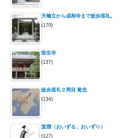
天橋立から成相寺まで徒歩巡礼。
(170)
室生寺
(137)
徒歩巡礼２周目 覚忠
(134)
笈摺（おいずる、おいずり）
(127)