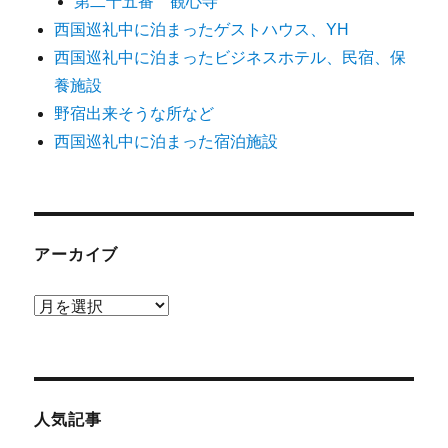
第二十五番 観心寺
西国巡礼中に泊まったゲストハウス、YH
西国巡礼中に泊まったビジネスホテル、民宿、保
養施設
野宿出来そうな所など
西国巡礼中に泊まった宿泊施設
アーカイブ
ア
ー
カ
イ
ブ
人気記事