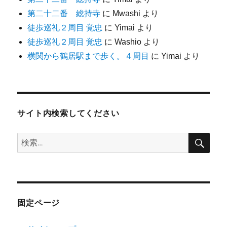
第二十二番 総持寺
に
Mwashi
より
徒歩巡礼２周目 覚忠
に
Yimai
より
徒歩巡礼２周目 覚忠
に
Washio
より
横関から鶴居駅まで歩く。４周目
に
Yimai
より
サイト内検索してください
検
検
索
索:
固定ページ