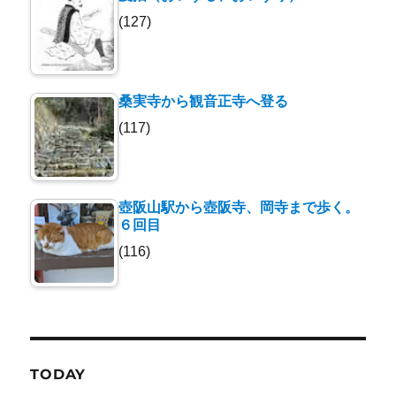
(127)
桑実寺から観音正寺へ登る
(117)
壺阪山駅から壺阪寺、岡寺まで歩く。
６回目
(116)
TODAY