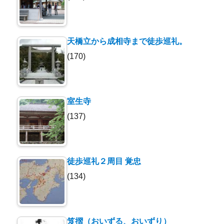
天橋立から成相寺まで徒歩巡礼。
(170)
室生寺
(137)
徒歩巡礼２周目 覚忠
(134)
笈摺（おいずる、おいずり）