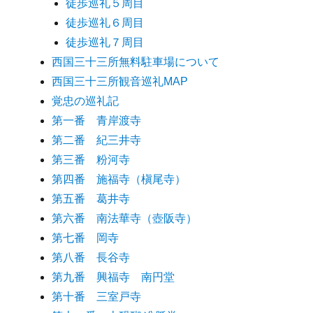
徒歩巡礼５周目
徒歩巡礼６周目
徒歩巡礼７周目
西国三十三所無料駐車場について
西国三十三所観音巡礼MAP
覚忠の巡礼記
第一番 青岸渡寺
第二番 紀三井寺
第三番 粉河寺
第四番 施福寺（槇尾寺）
第五番 葛井寺
第六番 南法華寺（壺阪寺）
第七番 岡寺
第八番 長谷寺
第九番 興福寺 南円堂
第十番 三室戸寺