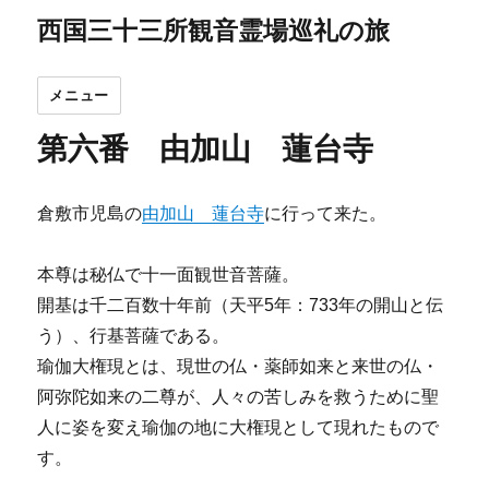
西国三十三所観音霊場巡礼の旅
メニュー
第六番 由加山 蓮台寺
倉敷市児島の
由加山 蓮台寺
に行って来た。
本尊は秘仏で十一面観世音菩薩。
開基は千二百数十年前（天平5年：733年の開山と伝
う）、行基菩薩である。
瑜伽大権現とは、現世の仏・薬師如来と来世の仏・
阿弥陀如来の二尊が、人々の苦しみを救うために聖
人に姿を変え瑜伽の地に大権現として現れたもので
す。