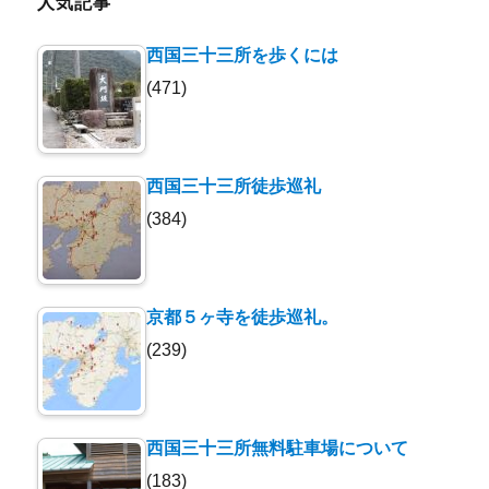
ブ
人気記事
西国三十三所を歩くには
(471)
西国三十三所徒歩巡礼
(384)
京都５ヶ寺を徒歩巡礼。
(239)
西国三十三所無料駐車場について
(183)