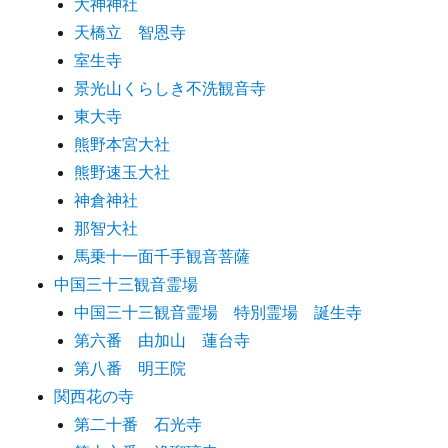
大神神社
天橋立 智恩寺
室生寺
景光山くらしき不洗観音寺
東大寺
熊野本宮大社
熊野速玉大社
神倉神社
那智大社
馬乗十一面千手観音菩薩
中国三十三観音霊場
中国三十三観音霊場 特別霊場 誕生寺
第六番 由加山 蓮台寺
第八番 明王院
関西花の寺
第二十番 石光寺