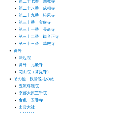
第二十七番 圓教寺
第二十八番 成相寺
第二十九番 松尾寺
第三十番 宝厳寺
第三十一番 長命寺
第三十二番 観音正寺
第三十三番 華厳寺
番外
法起院
番外 元慶寺
花山院（菩提寺）
その他 観音巡礼の旅
五流尊瀧院
京都大原三千院
倉敷 安養寺
出雲大社