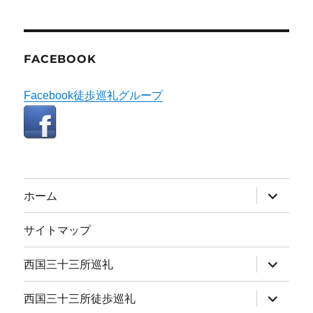
FACEBOOK
Facebook徒歩巡礼グループ
サ
ホーム
ブ
メ
ニ
サイトマップ
ュ
ー
を
サ
西国三十三所巡礼
展
ブ
開
メ
ニ
サ
西国三十三所徒歩巡礼
ュ
ブ