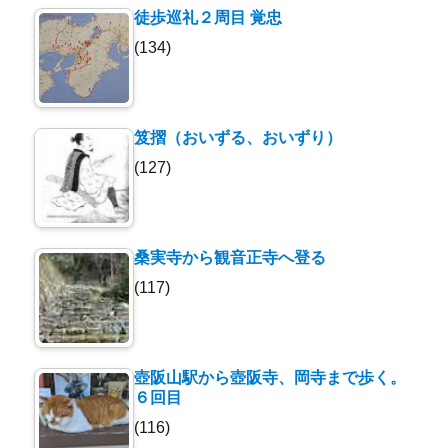
徒歩巡礼２周目 覚忠
(134)
笈摺（おいずる、おいずり）
(127)
桑実寺から観音正寺へ登る
(117)
壺阪山駅から壺阪寺、岡寺まで歩く。
６回目
(116)