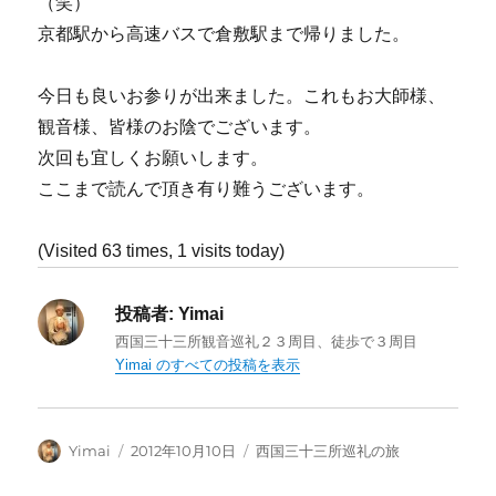
（笑）
京都駅から高速バスで倉敷駅まで帰りました。
今日も良いお参りが出来ました。これもお大師様、
観音様、皆様のお陰でございます。
次回も宜しくお願いします。
ここまで読んで頂き有り難うございます。
(Visited 63 times, 1 visits today)
投稿者:
Yimai
西国三十三所観音巡礼２３周目、徒歩で３周目
Yimai のすべての投稿を表示
投
投
カ
Yimai
2012年10月10日
西国三十三所巡礼の旅
稿
稿
テ