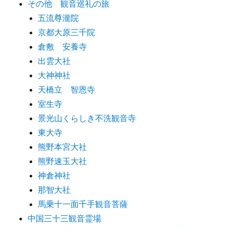
その他 観音巡礼の旅
五流尊瀧院
京都大原三千院
倉敷 安養寺
出雲大社
大神神社
天橋立 智恩寺
室生寺
景光山くらしき不洗観音寺
東大寺
熊野本宮大社
熊野速玉大社
神倉神社
那智大社
馬乗十一面千手観音菩薩
中国三十三観音霊場