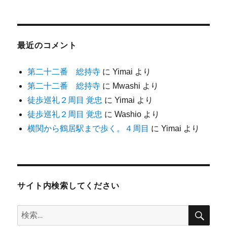
最近のコメント
第二十二番 総持寺
に
Yimai
より
第二十二番 総持寺
に
Mwashi
より
徒歩巡礼２周目 覚忠
に
Yimai
より
徒歩巡礼２周目 覚忠
に
Washio
より
横関から鶴居駅まで歩く。４周目
に
Yimai
より
サイト内検索してください
検
検
索
索: