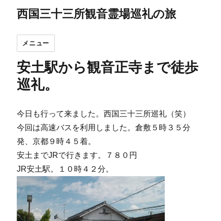
西国三十三所観音霊場巡礼の旅
メニュー
安土駅から観音正寺まで徒歩
巡礼。
今日も行って来ました。西国三十三所巡礼（笑）
今回は高速バスを利用しました。倉敷５時３５分
発、京都９時４５着。
安土までJRで行きます。７８０円
JR安土駅。１０時４２分。