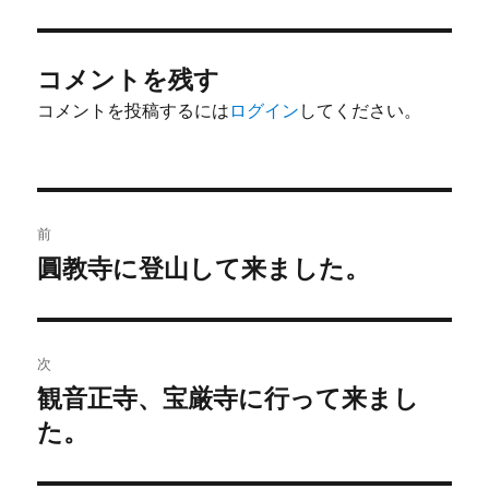
者
日:
ゴ
リ
ー
コメントを残す
コメントを投稿するには
ログイン
してください。
投
前
稿
圓教寺に登山して来ました。
前
の
ナ
投
ビ
稿:
次
ゲ
観音正寺、宝厳寺に行って来まし
次
の
た。
ー
投
シ
稿: