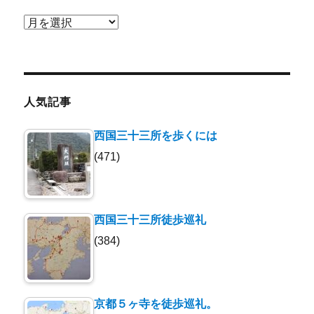
ア
ー
カ
イ
ブ
人気記事
西国三十三所を歩くには
(471)
西国三十三所徒歩巡礼
(384)
京都５ヶ寺を徒歩巡礼。