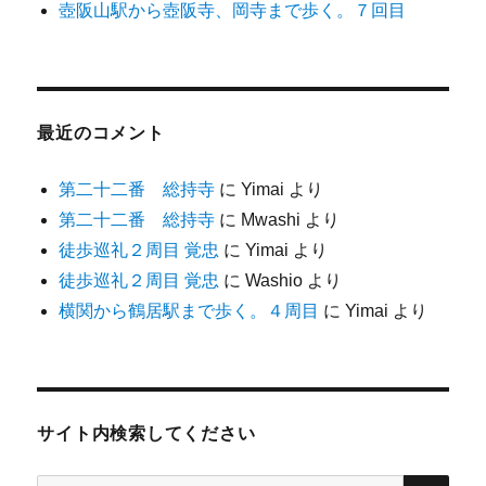
壺阪山駅から壺阪寺、岡寺まで歩く。７回目
最近のコメント
第二十二番 総持寺
に
Yimai
より
第二十二番 総持寺
に
Mwashi
より
徒歩巡礼２周目 覚忠
に
Yimai
より
徒歩巡礼２周目 覚忠
に
Washio
より
横関から鶴居駅まで歩く。４周目
に
Yimai
より
サイト内検索してください
検