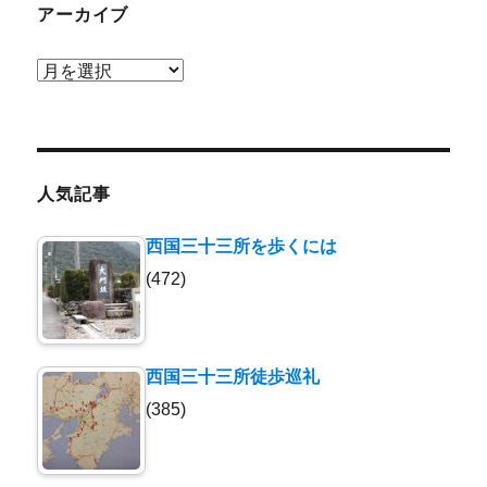
アーカイブ
ア
ー
カ
イ
ブ
人気記事
西国三十三所を歩くには
(472)
西国三十三所徒歩巡礼
(385)