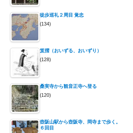
徒歩巡礼２周目 覚忠
(134)
笈摺（おいずる、おいずり）
(128)
桑実寺から観音正寺へ登る
(120)
壺阪山駅から壺阪寺、岡寺まで歩く。
６回目