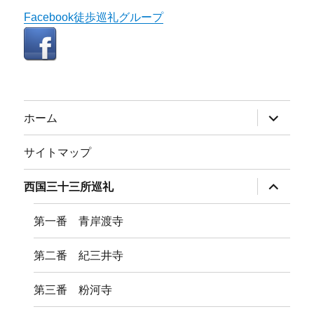
Facebook徒歩巡礼グループ
サ
ホーム
ブ
メ
ニ
サイトマップ
ュ
ー
を
サ
西国三十三所巡礼
展
ブ
開
メ
ニ
第一番 青岸渡寺
ュ
ー
を
第二番 紀三井寺
展
開
第三番 粉河寺