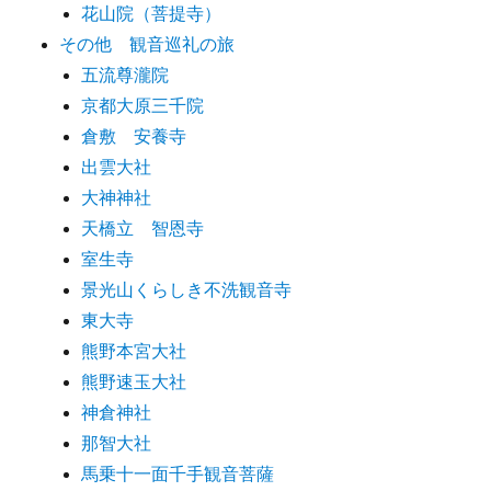
花山院（菩提寺）
その他 観音巡礼の旅
五流尊瀧院
京都大原三千院
倉敷 安養寺
出雲大社
大神神社
天橋立 智恩寺
室生寺
景光山くらしき不洗観音寺
東大寺
熊野本宮大社
熊野速玉大社
神倉神社
那智大社
馬乗十一面千手観音菩薩