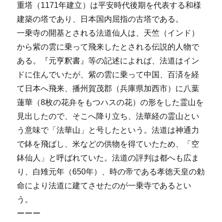
重塔（1171年建立）は平安時代後期を代表する和様
建築の塔であり、日本国内屈指の古塔である。
一乗寺の開基とされる法道仙人は、天竺（インド）
から紫の雲に乗って飛来したとされる伝説的人物で
ある。『元亨釈書』等の記述によれば、法道はイン
ドに住んでいたが、紫の雲に乗って中国、百済を経
て日本へ飛来、播州賀茂郡（兵庫県加西市）に八葉
蓮華（8枚の花弁をもつハスの花）の形をした霊山を
見出したので、そこへ降り立ち、法華経の霊山とい
う意味で「法華山」と号したという。法道は神通力
で鉢を飛ばし、米などの供物を得ていたため、「空
鉢仙人」と呼ばれていた。法道の評判は都へも広ま
り、白雉元年（650年）、時の帝である孝徳天皇の勅
命により法道に建てさせたのが一乗寺であるとい
う。
ーーー