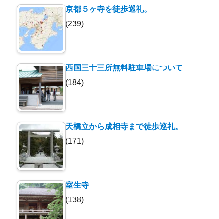
京都５ヶ寺を徒歩巡礼。
(239)
西国三十三所無料駐車場について
(184)
天橋立から成相寺まで徒歩巡礼。
(171)
室生寺
(138)