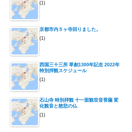
(1)
京都市内５ヶ寺回りました。
(1)
西国三十三所 草創1300年記念 2022年
特別拝観スケジュール
(1)
石山寺 特別拝観 十一面観世音菩薩 変
化観音と慈悲の仏
(1)