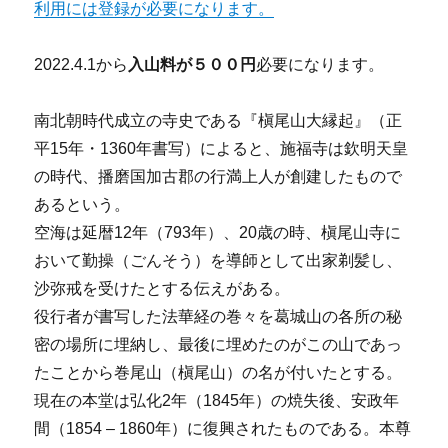
利用には登録が必要になります。
2022.4.1から
入山料が５００円
必要になります。
南北朝時代成立の寺史である『槇尾山大縁起』（正
平15年・1360年書写）によると、施福寺は欽明天皇
の時代、播磨国加古郡の行満上人が創建したもので
あるという。
空海は延暦12年（793年）、20歳の時、槇尾山寺に
おいて勤操（ごんそう）を導師として出家剃髪し、
沙弥戒を受けたとする伝えがある。
役行者が書写した法華経の巻々を葛城山の各所の秘
密の場所に埋納し、最後に埋めたのがこの山であっ
たことから巻尾山（槇尾山）の名が付いたとする。
現在の本堂は弘化2年（1845年）の焼失後、安政年
間（1854 – 1860年）に復興されたものである。本尊