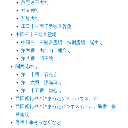
熊野速玉大社
神倉神社
那智大社
馬乗十一面千手観音菩薩
中国三十三観音霊場
中国三十三観音霊場 特別霊場 誕生寺
第六番 由加山 蓮台寺
第八番 明王院
関西花の寺
第二十番 石光寺
第十六番 浄瑠璃寺
第二十五番 観心寺
西国巡礼中に泊まったゲストハウス、YH
西国巡礼中に泊まったビジネスホテル、民宿、保
養施設
野宿出来そうな所など