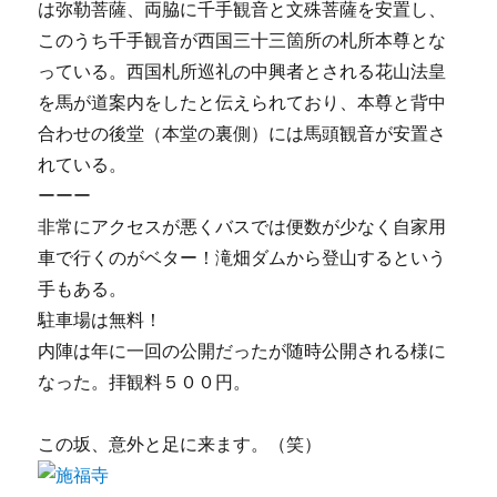
は弥勒菩薩、両脇に千手観音と文殊菩薩を安置し、
このうち千手観音が西国三十三箇所の札所本尊とな
っている。西国札所巡礼の中興者とされる花山法皇
を馬が道案内をしたと伝えられており、本尊と背中
合わせの後堂（本堂の裏側）には馬頭観音が安置さ
れている。
ーーー
非常にアクセスが悪くバスでは便数が少なく自家用
車で行くのがベター！滝畑ダムから登山するという
手もある。
駐車場は無料！
内陣は年に一回の公開だったが随時公開される様に
なった。拝観料５００円。
この坂、意外と足に来ます。（笑）