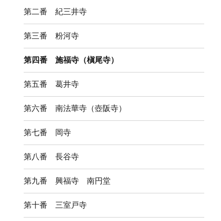
ー
を
第二番 紀三井寺
展
開
第三番 粉河寺
第四番 施福寺（槇尾寺）
第五番 葛井寺
第六番 南法華寺（壺阪寺）
第七番 岡寺
第八番 長谷寺
第九番 興福寺 南円堂
第十番 三室戸寺