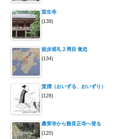
室生寺
(138)
徒歩巡礼２周目 覚忠
(134)
笈摺（おいずる、おいずり）
(128)
桑実寺から観音正寺へ登る
(120)