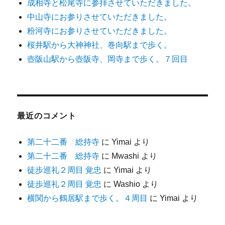
成相寺と松尾寺に参拝させていただきました。
中山寺にお参りさせていただきました。
粉河寺にお参りさせていただきました。
桜井駅から大神神社、巻向駅まで歩く。
壺阪山駅から壺阪寺、岡寺まで歩く。７回目
最近のコメント
第二十二番 総持寺
に
Yimai
より
第二十二番 総持寺
に
Mwashi
より
徒歩巡礼２周目 覚忠
に
Yimai
より
徒歩巡礼２周目 覚忠
に
Washio
より
横関から鶴居駅まで歩く。４周目
に
Yimai
より