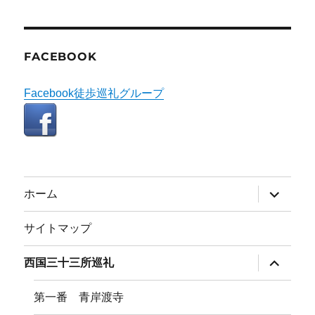
FACEBOOK
Facebook徒歩巡礼グループ
サ
ホーム
ブ
メ
ニ
サイトマップ
ュ
ー
を
サ
西国三十三所巡礼
展
ブ
開
メ
ニ
第一番 青岸渡寺
ュ