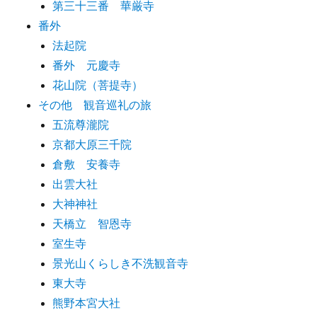
第三十三番 華厳寺
番外
法起院
番外 元慶寺
花山院（菩提寺）
その他 観音巡礼の旅
五流尊瀧院
京都大原三千院
倉敷 安養寺
出雲大社
大神神社
天橋立 智恩寺
室生寺
景光山くらしき不洗観音寺
東大寺
熊野本宮大社