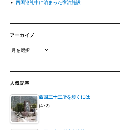
西国巡礼中に泊まった宿泊施設
アーカイブ
ア
ー
カ
イ
ブ
人気記事
西国三十三所を歩くには
(472)