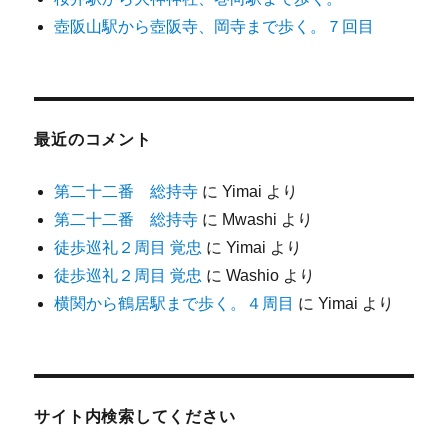
壺阪山駅から壺阪寺、岡寺まで歩く。７回目
最近のコメント
第二十二番 総持寺
に
Yimai
より
第二十二番 総持寺
に
Mwashi
より
徒歩巡礼２周目 覚忠
に
Yimai
より
徒歩巡礼２周目 覚忠
に
Washio
より
横関から鶴居駅まで歩く。４周目
に
Yimai
より
サイト内検索してください