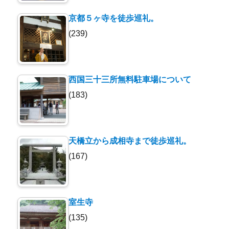
京都５ヶ寺を徒歩巡礼。
(239)
西国三十三所無料駐車場について
(183)
天橋立から成相寺まで徒歩巡礼。
(167)
室生寺
(135)