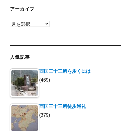
アーカイブ
ア
ー
カ
イ
ブ
人気記事
西国三十三所を歩くには
(469)
西国三十三所徒歩巡礼
(379)