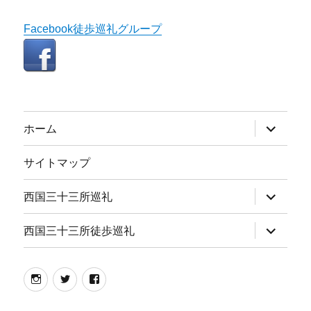
Facebook徒歩巡礼グループ
サ
ホーム
ブ
メ
ニ
サイトマップ
ュ
ー
を
サ
西国三十三所巡礼
展
ブ
開
メ
ニ
サ
西国三十三所徒歩巡礼
ュ
ブ
ー
メ
を
ニ
展
ュ
instagram
twitter
facebook
開
ー
を
展