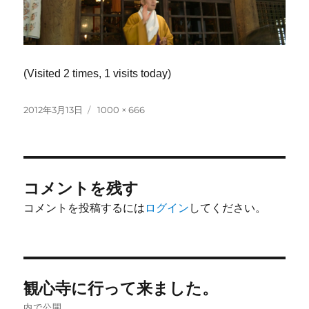
(Visited 2 times, 1 visits today)
投
フ
2012年3月13日
1000 × 666
稿
ル
日:
サ
イ
ズ
コメントを残す
コメントを投稿するには
ログイン
してください。
投
観心寺に行って来ました。
稿
内で公開