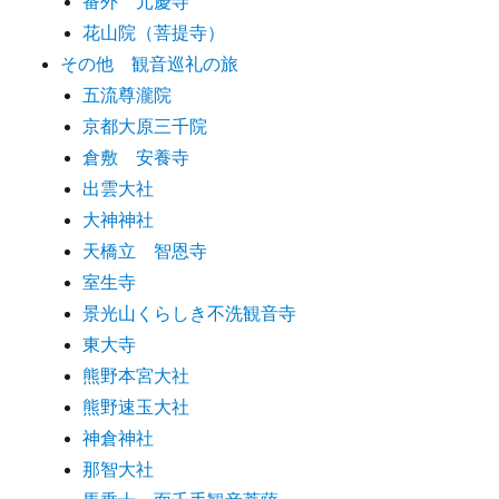
番外 元慶寺
花山院（菩提寺）
その他 観音巡礼の旅
五流尊瀧院
京都大原三千院
倉敷 安養寺
出雲大社
大神神社
天橋立 智恩寺
室生寺
景光山くらしき不洗観音寺
東大寺
熊野本宮大社
熊野速玉大社
神倉神社
那智大社