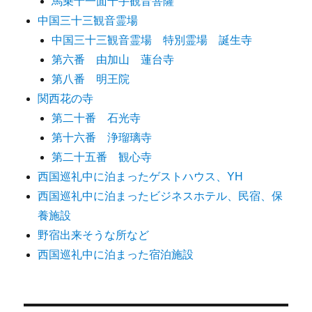
馬乗十一面千手観音菩薩
中国三十三観音霊場
中国三十三観音霊場 特別霊場 誕生寺
第六番 由加山 蓮台寺
第八番 明王院
関西花の寺
第二十番 石光寺
第十六番 浄瑠璃寺
第二十五番 観心寺
西国巡礼中に泊まったゲストハウス、YH
西国巡礼中に泊まったビジネスホテル、民宿、保
養施設
野宿出来そうな所など
西国巡礼中に泊まった宿泊施設