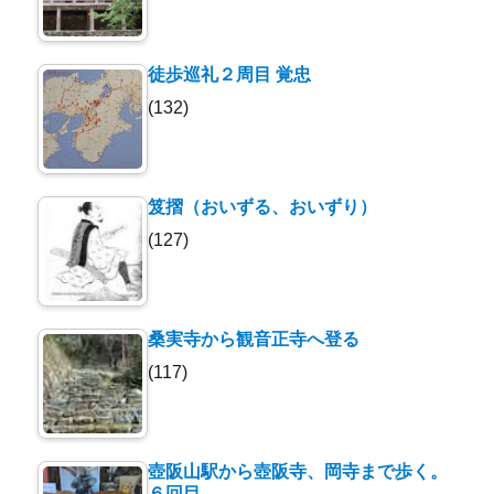
徒歩巡礼２周目 覚忠
(132)
笈摺（おいずる、おいずり）
(127)
桑実寺から観音正寺へ登る
(117)
壺阪山駅から壺阪寺、岡寺まで歩く。
６回目