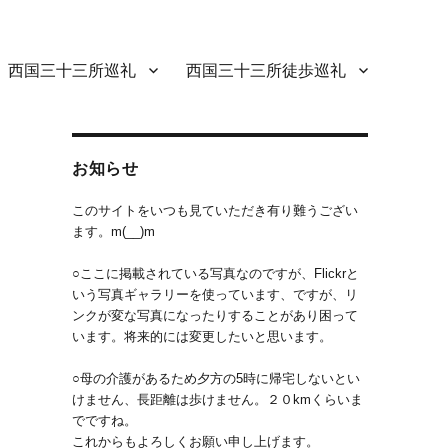
西国三十三所巡礼
西国三十三所徒歩巡礼
お知らせ
このサイトをいつも見ていただき有り難うござい
ます。m(__)m
○ここに掲載されている写真なのですが、Flickrと
いう写真ギャラリーを使っています、ですが、リ
ンクが変な写真になったりすることがあり困って
います。将来的には変更したいと思います。
○母の介護があるため夕方の5時に帰宅しないとい
けません、長距離は歩けません。２０kmくらいま
でですね。
これからもよろしくお願い申し上げます。