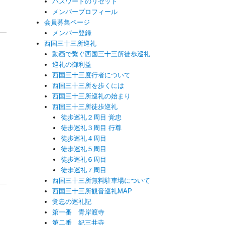
パスワードのリセット
メンバープロフィール
会員募集ページ
メンバー登録
西国三十三所巡礼
動画で繋ぐ西国三十三所徒歩巡礼
巡礼の御利益
西国三十三度行者について
西国三十三所を歩くには
西国三十三所巡礼の始まり
そ
西国三十三所徒歩巡礼
徒歩巡礼２周目 覚忠
歩
徒歩巡礼３周目 行尊
酒
徒歩巡礼４周目
徒歩巡礼５周目
徒歩巡礼６周目
徒歩巡礼７周目
西国三十三所無料駐車場について
西国三十三所観音巡礼MAP
覚忠の巡礼記
第一番 青岸渡寺
第二番 紀三井寺