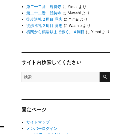
第二十二番 総持寺
に
Yimai
より
第二十二番 総持寺
に
Mwashi
より
徒歩巡礼２周目 覚忠
に
Yimai
より
徒歩巡礼２周目 覚忠
に
Washio
より
横関から鶴居駅まで歩く。４周目
に
Yimai
より
サイト内検索してください
検
検
索
索:
固定ページ
サイトマップ
メンバーログイン