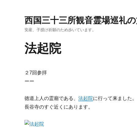
西国三十三所観音霊場巡礼の
安産、子授け祈願のため歩いています。
法起院
２7回参拝
ーー
徳道上人の霊廟である、
法起院
に行って来ました
長谷寺のすぐ近くにあります。