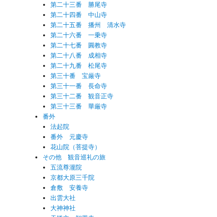
第二十三番 勝尾寺
第二十四番 中山寺
第二十五番 播州 清水寺
第二十六番 一乗寺
第二十七番 圓教寺
第二十八番 成相寺
第二十九番 松尾寺
第三十番 宝厳寺
第三十一番 長命寺
第三十二番 観音正寺
第三十三番 華厳寺
番外
法起院
番外 元慶寺
花山院（菩提寺）
その他 観音巡礼の旅
五流尊瀧院
京都大原三千院
倉敷 安養寺
出雲大社
大神神社