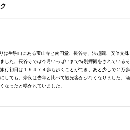
ック
お参りは生駒山にある宝山寺と南円堂、長谷寺、法起院、安倍文殊
きました。長谷寺では今月いっぱいまで特別拝観をされている
。旅行初日は１９４７４歩も歩くことができ、あと少しで２万
れにしても、奈良は去年と比べて観光客が少なくなりました。
なくなったと嘆かれていました。