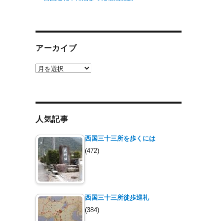
アーカイブ
ア
ー
カ
イ
ブ
人気記事
西国三十三所を歩くには
(472)
西国三十三所徒歩巡礼
(384)