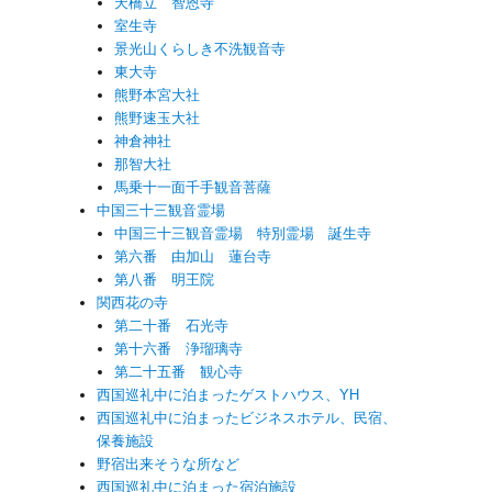
天橋立 智恩寺
室生寺
景光山くらしき不洗観音寺
東大寺
熊野本宮大社
熊野速玉大社
神倉神社
那智大社
馬乗十一面千手観音菩薩
中国三十三観音霊場
中国三十三観音霊場 特別霊場 誕生寺
第六番 由加山 蓮台寺
第八番 明王院
関西花の寺
第二十番 石光寺
第十六番 浄瑠璃寺
第二十五番 観心寺
西国巡礼中に泊まったゲストハウス、YH
西国巡礼中に泊まったビジネスホテル、民宿、
保養施設
野宿出来そうな所など
西国巡礼中に泊まった宿泊施設