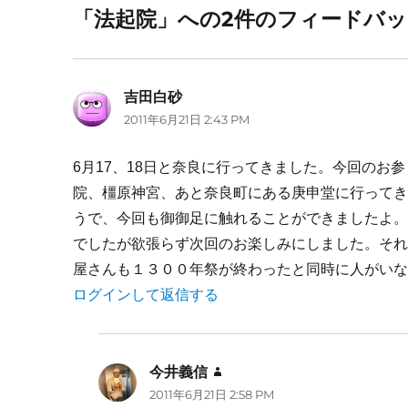
「法起院」への2件のフィードバ
吉田白砂
よ
2011年6月21日 2:43 PM
り:
6月17、18日と奈良に行ってきました。今回の
院、橿原神宮、あと奈良町にある庚申堂に行って
うで、今回も御御足に触れることができましたよ
でしたが欲張らず次回のお楽しみにしました。そ
屋さんも１３００年祭が終わったと同時に人がい
ログインして返信する
今井義信
よ
2011年6月21日 2:58 PM
り: