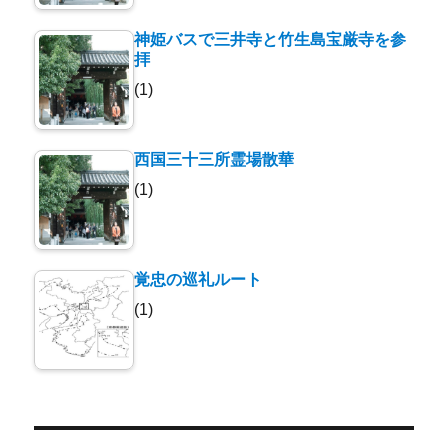
神姫バスで三井寺と竹生島宝厳寺を参
拝
(1)
西国三十三所霊場散華
(1)
覚忠の巡礼ルート
(1)