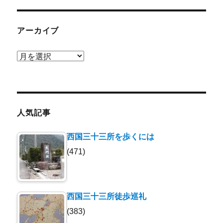
アーカイブ
ア
ー
カ
イ
ブ
人気記事
西国三十三所を歩くには
(471)
西国三十三所徒歩巡礼
(383)