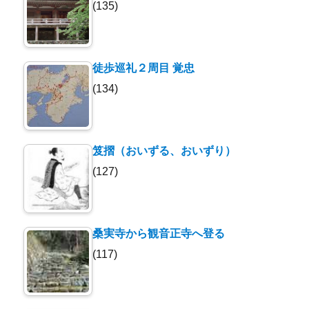
(135)
徒歩巡礼２周目 覚忠
(134)
笈摺（おいずる、おいずり）
(127)
桑実寺から観音正寺へ登る
(117)