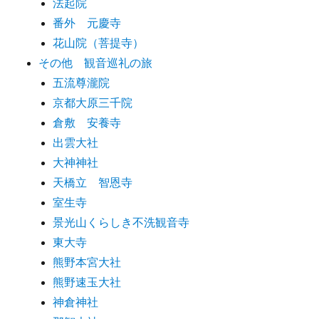
法起院
番外 元慶寺
花山院（菩提寺）
その他 観音巡礼の旅
五流尊瀧院
京都大原三千院
倉敷 安養寺
出雲大社
大神神社
天橋立 智恩寺
室生寺
景光山くらしき不洗観音寺
東大寺
熊野本宮大社
熊野速玉大社
神倉神社