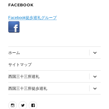
FACEBOOK
Facebook徒歩巡礼グループ
サ
ホーム
ブ
メ
ニ
サイトマップ
ュ
ー
を
サ
西国三十三所巡礼
展
ブ
開
メ
ニ
サ
西国三十三所徒歩巡礼
ュ
ブ
ー
メ
を
ニ
展
ュ
instagram
twitter
facebook
開
ー