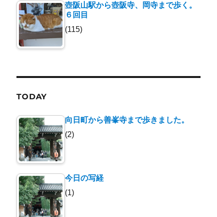
壺阪山駅から壺阪寺、岡寺まで歩く。
６回目
(115)
TODAY
向日町から善峯寺まで歩きました。
(2)
今日の写経
(1)