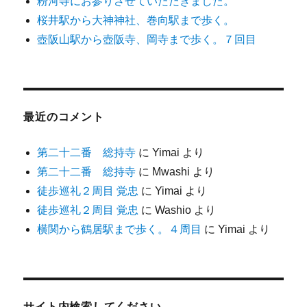
粉河寺にお参りさせていただきました。
桜井駅から大神神社、巻向駅まで歩く。
壺阪山駅から壺阪寺、岡寺まで歩く。７回目
最近のコメント
第二十二番 総持寺
に
Yimai
より
第二十二番 総持寺
に
Mwashi
より
徒歩巡礼２周目 覚忠
に
Yimai
より
徒歩巡礼２周目 覚忠
に
Washio
より
横関から鶴居駅まで歩く。４周目
に
Yimai
より
サイト内検索してください