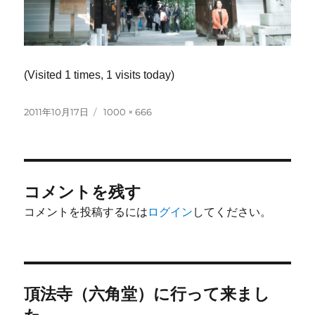
(Visited 1 times, 1 visits today)
投
フ
2011年10月17日
1000 × 666
稿
ル
日:
サ
イ
ズ
コメントを残す
コメントを投稿するには
ログイン
してください。
投
頂法寺（六角堂）に行って来まし
稿