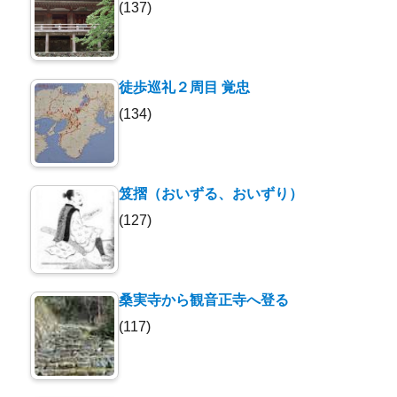
(137)
徒歩巡礼２周目 覚忠
(134)
笈摺（おいずる、おいずり）
(127)
桑実寺から観音正寺へ登る
(117)