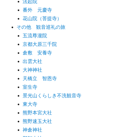
法起院
番外 元慶寺
花山院（菩提寺）
その他 観音巡礼の旅
五流尊瀧院
京都大原三千院
倉敷 安養寺
出雲大社
大神神社
天橋立 智恩寺
室生寺
景光山くらしき不洗観音寺
東大寺
熊野本宮大社
熊野速玉大社
神倉神社