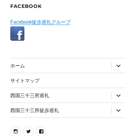
FACEBOOK
Facebook徒歩巡礼グループ
サ
ホーム
ブ
メ
ニ
サイトマップ
ュ
ー
を
サ
西国三十三所巡礼
展
ブ
開
メ
ニ
サ
西国三十三所徒歩巡礼
ュ
ブ
ー
メ
を
ニ
展
ュ
instagram
twitter
facebook
開
ー