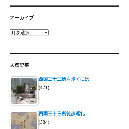
アーカイブ
ア
ー
カ
イ
ブ
人気記事
西国三十三所を歩くには
(471)
西国三十三所徒歩巡礼
(384)