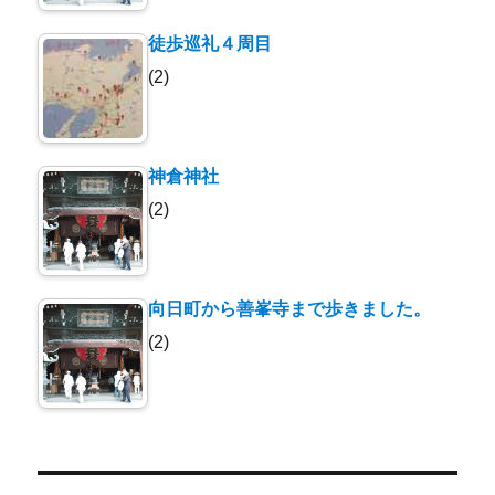
徒歩巡礼４周目
(2)
神倉神社
(2)
向日町から善峯寺まで歩きました。
(2)