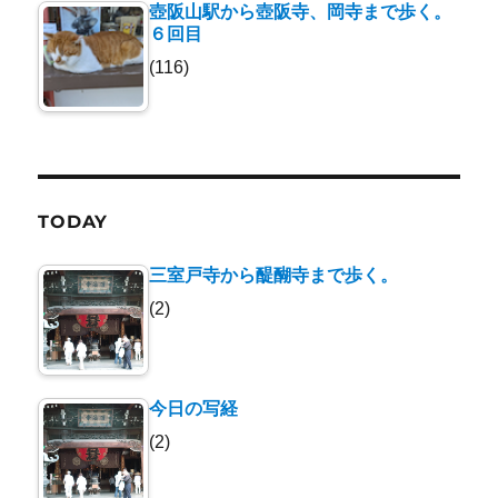
壺阪山駅から壺阪寺、岡寺まで歩く。
６回目
(116)
TODAY
三室戸寺から醍醐寺まで歩く。
(2)
今日の写経
(2)