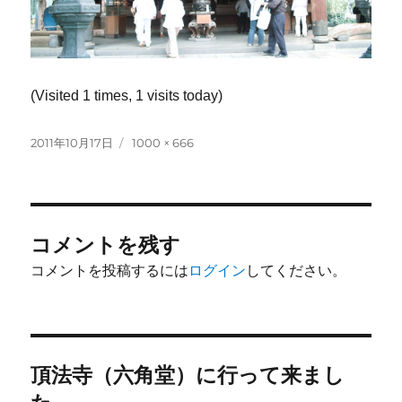
(Visited 1 times, 1 visits today)
投
フ
2011年10月17日
1000 × 666
稿
ル
日:
サ
イ
ズ
コメントを残す
コメントを投稿するには
ログイン
してください。
投
頂法寺（六角堂）に行って来まし
稿