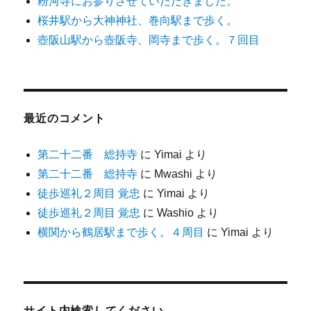
粉河寺にお参りさせていただきました。
桜井駅から大神神社、巻向駅まで歩く。
壺阪山駅から壺阪寺、岡寺まで歩く。７回目
最近のコメント
第二十二番 総持寺
に
Yimai
より
第二十二番 総持寺
に
Mwashi
より
徒歩巡礼２周目 覚忠
に
Yimai
より
徒歩巡礼２周目 覚忠
に
Washio
より
横関から鶴居駅まで歩く。４周目
に
Yimai
より
サイト内検索してください