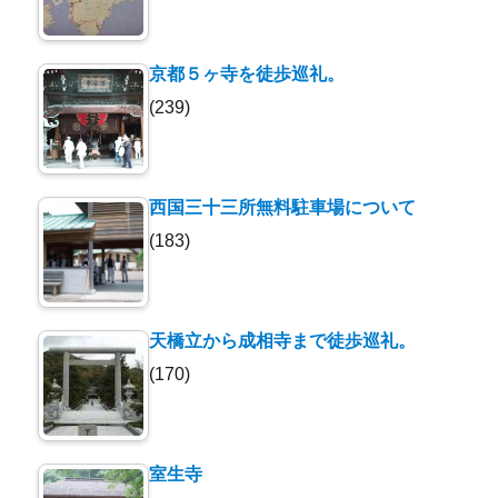
京都５ヶ寺を徒歩巡礼。
(239)
西国三十三所無料駐車場について
(183)
天橋立から成相寺まで徒歩巡礼。
(170)
室生寺