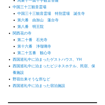
馬乗十一面千手観音菩薩
中国三十三観音霊場
中国三十三観音霊場 特別霊場 誕生寺
第六番 由加山 蓮台寺
第八番 明王院
関西花の寺
第二十番 石光寺
第十六番 浄瑠璃寺
第二十五番 観心寺
西国巡礼中に泊まったゲストハウス、YH
西国巡礼中に泊まったビジネスホテル、民宿、保
養施設
野宿出来そうな所など
西国巡礼中に泊まった宿泊施設