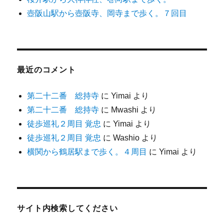
壺阪山駅から壺阪寺、岡寺まで歩く。７回目
最近のコメント
第二十二番 総持寺
に
Yimai
より
第二十二番 総持寺
に
Mwashi
より
徒歩巡礼２周目 覚忠
に
Yimai
より
徒歩巡礼２周目 覚忠
に
Washio
より
横関から鶴居駅まで歩く。４周目
に
Yimai
より
サイト内検索してください