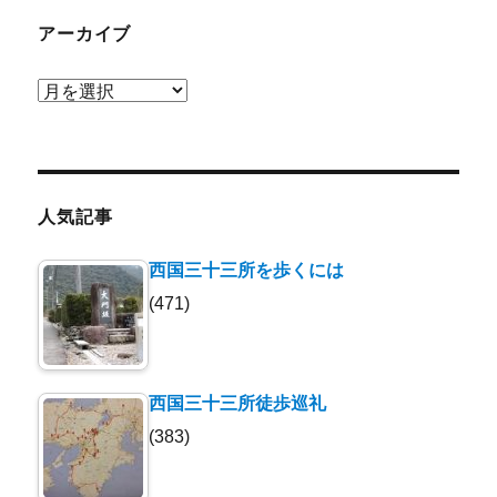
アーカイブ
ア
ー
カ
イ
ブ
人気記事
西国三十三所を歩くには
(471)
西国三十三所徒歩巡礼
(383)