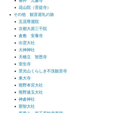
番外 元慶寺
花山院（菩提寺）
その他 観音巡礼の旅
五流尊瀧院
京都大原三千院
倉敷 安養寺
出雲大社
大神神社
天橋立 智恩寺
室生寺
景光山くらしき不洗観音寺
東大寺
熊野本宮大社
熊野速玉大社
神倉神社
那智大社