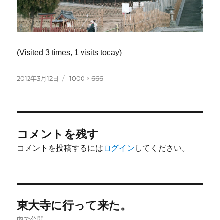
(Visited 3 times, 1 visits today)
投
フ
2012年3月12日
1000 × 666
稿
ル
日:
サ
イ
ズ
コメントを残す
コメントを投稿するには
ログイン
してください。
投
東大寺に行って来た。
稿
内で公開