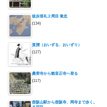
徒歩巡礼２周目 覚忠
(134)
笈摺（おいずる、おいずり）
(127)
桑実寺から観音正寺へ登る
(117)
壺阪山駅から壺阪寺、岡寺まで歩く。
６回目