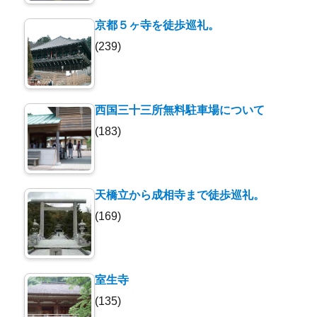
京都５ヶ寺を徒歩巡礼。
(239)
西国三十三所無料駐車場について
(183)
天橋立から成相寺まで徒歩巡礼。
(169)
室生寺
(135)