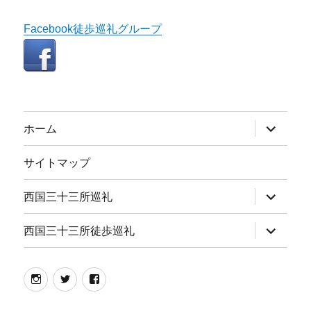
Facebook徒歩巡礼グループ
サ
ホーム
ブ
メ
ニ
サイトマップ
ュ
ー
を
サ
西国三十三所巡礼
展
ブ
開
メ
ニ
サ
西国三十三所徒歩巡礼
ュ
ブ
ー
メ
を
ニ
展
ュ
instagram
twitter
facebook
開
ー
を
展