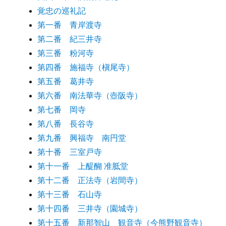
覚忠の巡礼記
第一番 青岸渡寺
第二番 紀三井寺
第三番 粉河寺
第四番 施福寺（槇尾寺）
第五番 葛井寺
第六番 南法華寺（壺阪寺）
第七番 岡寺
第八番 長谷寺
第九番 興福寺 南円堂
第十番 三室戸寺
第十一番 上醍醐 准胝堂
第十二番 正法寺（岩間寺）
第十三番 石山寺
第十四番 三井寺（園城寺）
第十五番 新那智山 観音寺（今熊野観音寺）