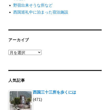
野宿出来そうな所など
西国巡礼中に泊まった宿泊施設
アーカイブ
ア
ー
カ
イ
ブ
人気記事
西国三十三所を歩くには
(471)