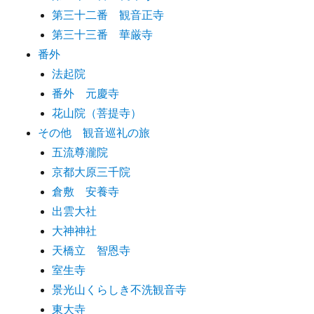
第三十二番 観音正寺
第三十三番 華厳寺
番外
法起院
番外 元慶寺
花山院（菩提寺）
その他 観音巡礼の旅
五流尊瀧院
京都大原三千院
倉敷 安養寺
出雲大社
大神神社
天橋立 智恩寺
室生寺
景光山くらしき不洗観音寺
東大寺