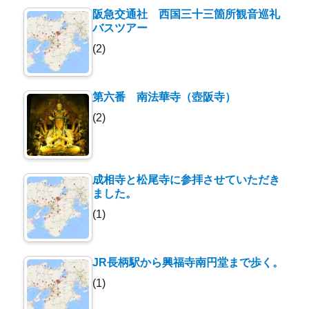
阪急交通社 西国三十三箇所観音巡礼
バスツアー
(2)
第六番 南法華寺（壺阪寺）
(2)
成相寺と松尾寺に参拝させていただき
ました。
(1)
JR長柄駅から興福寺南円堂まで歩く。
(1)