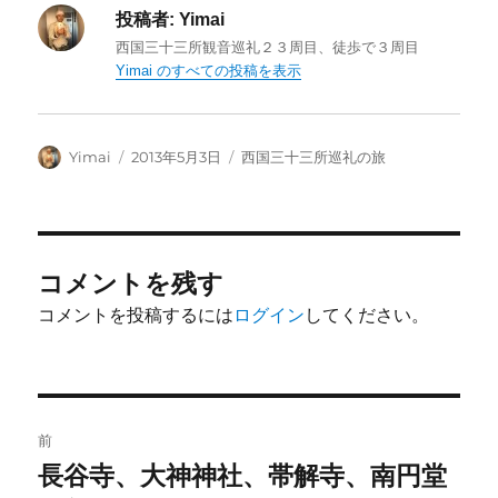
投稿者:
Yimai
西国三十三所観音巡礼２３周目、徒歩で３周目
Yimai のすべての投稿を表示
投
投
カ
Yimai
2013年5月3日
西国三十三所巡礼の旅
稿
稿
テ
者
日:
ゴ
リ
ー
コメントを残す
コメントを投稿するには
ログイン
してください。
投
前
稿
長谷寺、大神神社、帯解寺、南円堂
前