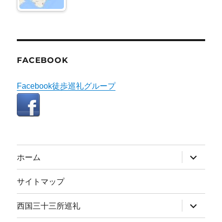
FACEBOOK
Facebook徒歩巡礼グループ
サ
ホーム
ブ
メ
ニ
サイトマップ
ュ
ー
を
サ
西国三十三所巡礼
展
ブ
開
メ