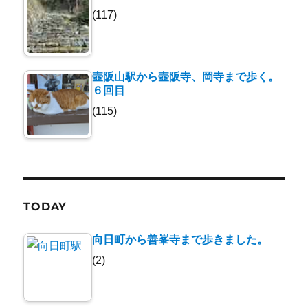
(117)
壺阪山駅から壺阪寺、岡寺まで歩く。
６回目
(115)
TODAY
向日町から善峯寺まで歩きました。
(2)