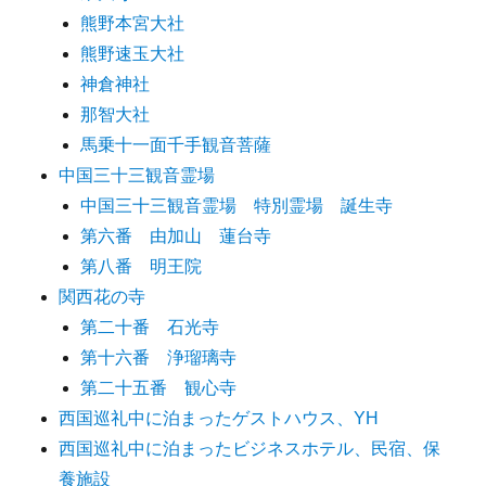
熊野本宮大社
熊野速玉大社
神倉神社
那智大社
馬乗十一面千手観音菩薩
中国三十三観音霊場
中国三十三観音霊場 特別霊場 誕生寺
第六番 由加山 蓮台寺
第八番 明王院
関西花の寺
第二十番 石光寺
第十六番 浄瑠璃寺
第二十五番 観心寺
西国巡礼中に泊まったゲストハウス、YH
西国巡礼中に泊まったビジネスホテル、民宿、保
養施設