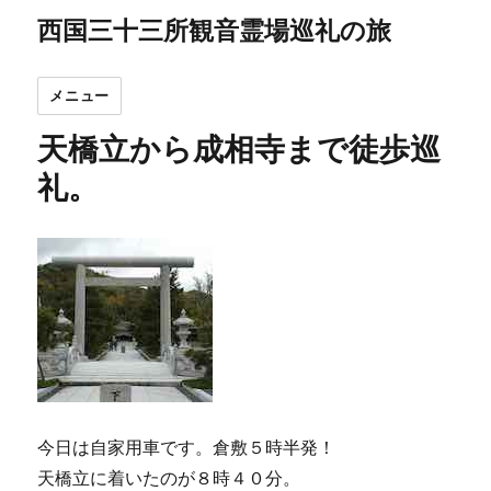
西国三十三所観音霊場巡礼の旅
メニュー
天橋立から成相寺まで徒歩巡
礼。
今日は自家用車です。倉敷５時半発！
天橋立に着いたのが８時４０分。