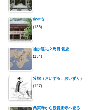
室生寺
(136)
徒歩巡礼２周目 覚忠
(134)
笈摺（おいずる、おいずり）
(127)
桑実寺から観音正寺へ登る