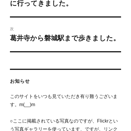
の
に行ってきました。
ナ
投
ビ
稿:
ゲ
次
葛井寺から磐城駅まで歩きました。
次
ー
の
シ
投
稿:
ョ
ン
お知らせ
このサイトをいつも見ていただき有り難うございま
す。m(__)m
○ここに掲載されている写真なのですが、Flickrとい
う写真ギャラリーを使っています、ですが、リンク