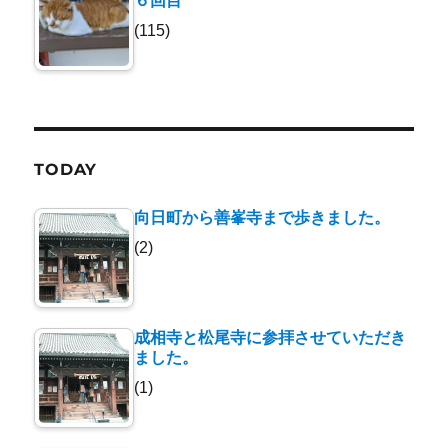
６回目
(115)
TODAY
向日町から善峯寺まで歩きました。
(2)
成相寺と松尾寺に参拝させていただき
ました。
(1)