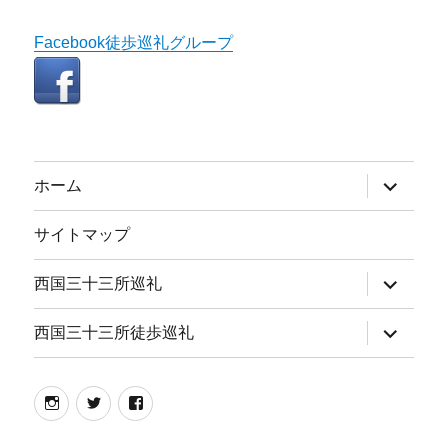
Facebook徒歩巡礼グループ
サ
ホーム
ブ
メ
ニ
サイトマップ
ュ
ー
を
サ
西国三十三所巡礼
展
ブ
開
メ
ニ
サ
西国三十三所徒歩巡礼
ュ
ブ
ー
メ
を
ニ
展
ュ
instagram
twitter
facebook
開
ー
を
展