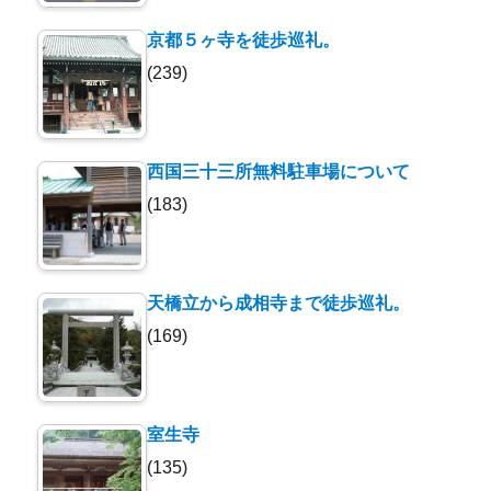
京都５ヶ寺を徒歩巡礼。
(239)
西国三十三所無料駐車場について
(183)
天橋立から成相寺まで徒歩巡礼。
(169)
室生寺
(135)