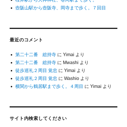
壺阪山駅から壺阪寺、岡寺まで歩く。７回目
最近のコメント
第二十二番 総持寺
に
Yimai
より
第二十二番 総持寺
に
Mwashi
より
徒歩巡礼２周目 覚忠
に
Yimai
より
徒歩巡礼２周目 覚忠
に
Washio
より
横関から鶴居駅まで歩く。４周目
に
Yimai
より
サイト内検索してください