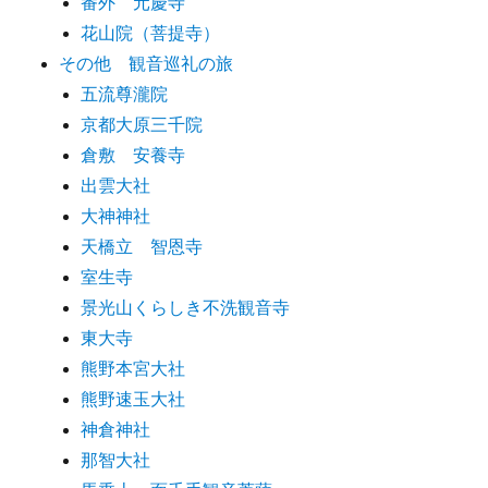
番外 元慶寺
花山院（菩提寺）
その他 観音巡礼の旅
五流尊瀧院
京都大原三千院
倉敷 安養寺
出雲大社
大神神社
天橋立 智恩寺
室生寺
景光山くらしき不洗観音寺
東大寺
熊野本宮大社
熊野速玉大社
神倉神社
那智大社