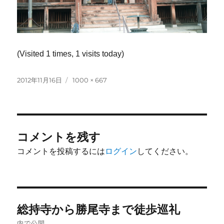
(Visited 1 times, 1 visits today)
投
フ
2012年11月16日
1000 × 667
稿
ル
日:
サ
イ
ズ
コメントを残す
コメントを投稿するには
ログイン
してください。
投
総持寺から勝尾寺まで徒歩巡礼
稿
内で公開