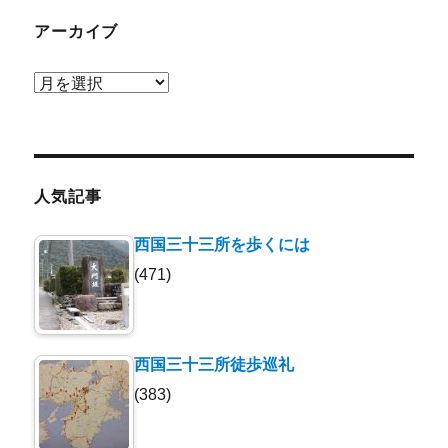
アーカイブ
ア
ー
カ
イ
ブ
人気記事
西国三十三所を歩くには
(471)
西国三十三所徒歩巡礼
(383)