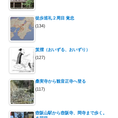
徒歩巡礼２周目 覚忠
(134)
笈摺（おいずる、おいずり）
(127)
桑実寺から観音正寺へ登る
(117)
壺阪山駅から壺阪寺、岡寺まで歩く。