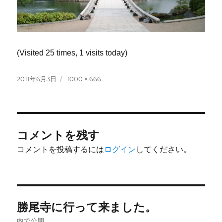
(Visited 25 times, 1 visits today)
投
フ
2011年6月3日
1000 × 666
稿
ル
日:
サ
イ
ズ
コメントを残す
コメントを投稿するには
ログイン
してください。
投
勝尾寺に行って来ました。
稿
内で公開