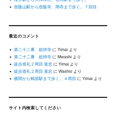
壺阪山駅から壺阪寺、岡寺まで歩く。７回目
最近のコメント
第二十二番 総持寺
に
Yimai
より
第二十二番 総持寺
に
Mwashi
より
徒歩巡礼２周目 覚忠
に
Yimai
より
徒歩巡礼２周目 覚忠
に
Washio
より
横関から鶴居駅まで歩く。４周目
に
Yimai
より
サイト内検索してください