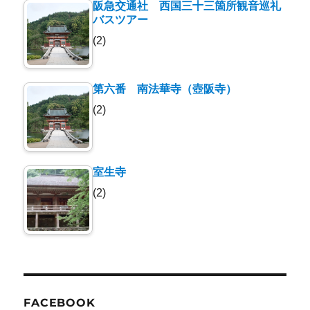
阪急交通社 西国三十三箇所観音巡礼
バスツアー
(2)
第六番 南法華寺（壺阪寺）
(2)
室生寺
(2)
FACEBOOK