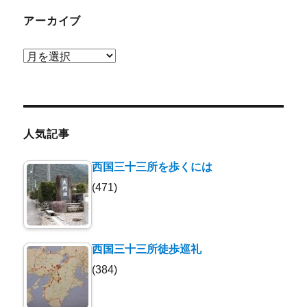
アーカイブ
ア
ー
カ
イ
ブ
人気記事
西国三十三所を歩くには
(471)
西国三十三所徒歩巡礼
(384)