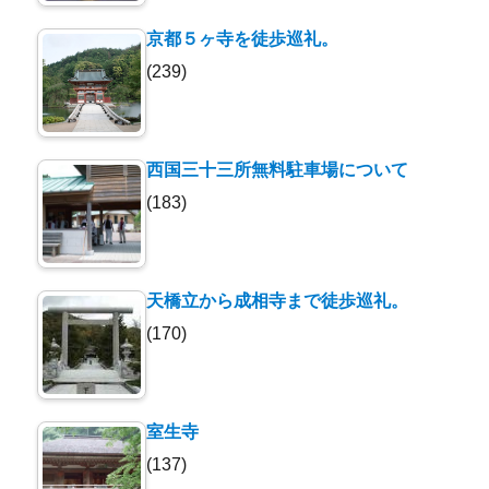
京都５ヶ寺を徒歩巡礼。
(239)
西国三十三所無料駐車場について
(183)
天橋立から成相寺まで徒歩巡礼。
(170)
室生寺
(137)