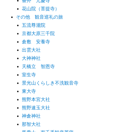
番外 元慶寺
花山院（菩提寺）
その他 観音巡礼の旅
五流尊瀧院
京都大原三千院
倉敷 安養寺
出雲大社
大神神社
天橋立 智恩寺
室生寺
景光山くらしき不洗観音寺
東大寺
熊野本宮大社
熊野速玉大社
神倉神社
那智大社