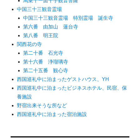
馬乗十一面千手観音菩薩
中国三十三観音霊場
中国三十三観音霊場 特別霊場 誕生寺
第六番 由加山 蓮台寺
第八番 明王院
関西花の寺
第二十番 石光寺
第十六番 浄瑠璃寺
第二十五番 観心寺
西国巡礼中に泊まったゲストハウス、YH
西国巡礼中に泊まったビジネスホテル、民宿、保
養施設
野宿出来そうな所など
西国巡礼中に泊まった宿泊施設