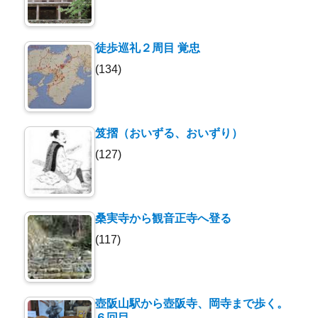
徒歩巡礼２周目 覚忠
(134)
笈摺（おいずる、おいずり）
(127)
桑実寺から観音正寺へ登る
(117)
壺阪山駅から壺阪寺、岡寺まで歩く。
６回目