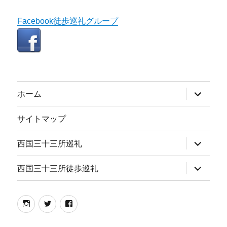
Facebook徒歩巡礼グループ
サ
ホーム
ブ
メ
ニ
サイトマップ
ュ
ー
を
サ
西国三十三所巡礼
展
ブ
開
メ
ニ
サ
西国三十三所徒歩巡礼
ュ
ブ
ー
メ
を
ニ
展
ュ
instagram
twitter
facebook
開
ー
を
展