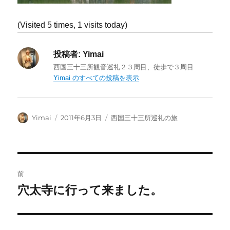
(Visited 5 times, 1 visits today)
投稿者:
Yimai
西国三十三所観音巡礼２３周目、徒歩で３周目
Yimai のすべての投稿を表示
投
投
カ
Yimai
2011年6月3日
西国三十三所巡礼の旅
稿
稿
テ
者
日:
ゴ
リ
ー
投
前
稿
穴太寺に行って来ました。
前
の
ナ
投
ビ