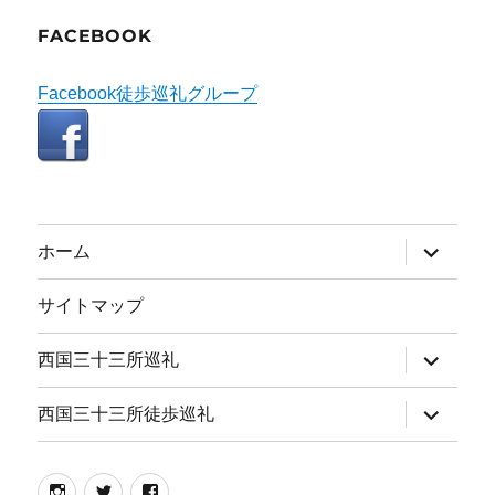
FACEBOOK
Facebook徒歩巡礼グループ
サ
ホーム
ブ
メ
ニ
サイトマップ
ュ
ー
を
サ
西国三十三所巡礼
展
ブ
開
メ
ニ
サ
西国三十三所徒歩巡礼
ュ
ブ
ー
メ
を
ニ
展
ュ
instagram
twitter
facebook