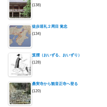
(138)
徒歩巡礼２周目 覚忠
(134)
笈摺（おいずる、おいずり）
(128)
桑実寺から観音正寺へ登る
(120)