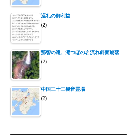
巡礼の御利益
(2)
那智の滝、滝つぼの岩流れ斜面崩落
(2)
中国三十三観音霊場
(2)