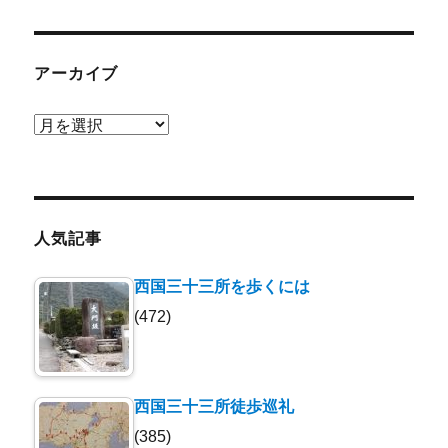
アーカイブ
ア
ー
カ
イ
ブ
人気記事
西国三十三所を歩くには
(472)
西国三十三所徒歩巡礼
(385)