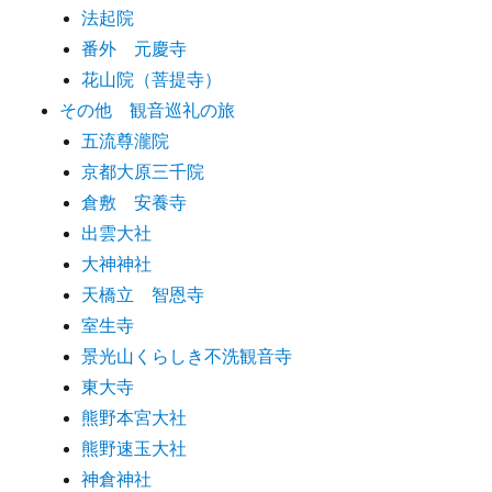
法起院
番外 元慶寺
花山院（菩提寺）
その他 観音巡礼の旅
五流尊瀧院
京都大原三千院
倉敷 安養寺
出雲大社
大神神社
天橋立 智恩寺
室生寺
景光山くらしき不洗観音寺
東大寺
熊野本宮大社
熊野速玉大社
神倉神社