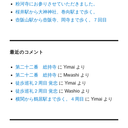
粉河寺にお参りさせていただきました。
桜井駅から大神神社、巻向駅まで歩く。
壺阪山駅から壺阪寺、岡寺まで歩く。７回目
最近のコメント
第二十二番 総持寺
に
Yimai
より
第二十二番 総持寺
に
Mwashi
より
徒歩巡礼２周目 覚忠
に
Yimai
より
徒歩巡礼２周目 覚忠
に
Washio
より
横関から鶴居駅まで歩く。４周目
に
Yimai
より