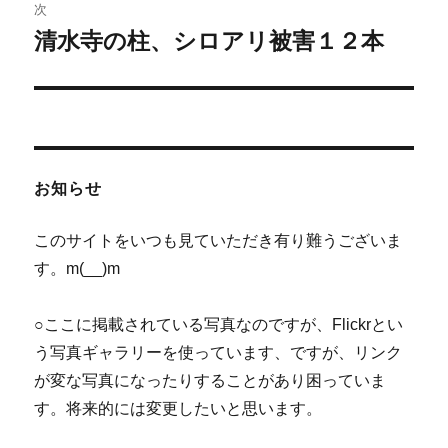
稿:
次
ゲ
清水寺の柱、シロアリ被害１２本
次
の
ー
投
シ
稿:
ョ
お知らせ
ン
このサイトをいつも見ていただき有り難うございま
す。m(__)m
○ここに掲載されている写真なのですが、Flickrとい
う写真ギャラリーを使っています、ですが、リンク
が変な写真になったりすることがあり困っていま
す。将来的には変更したいと思います。