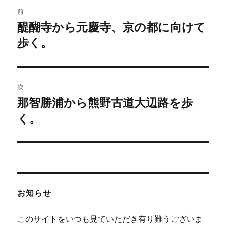
投
前
稿
醍醐寺から元慶寺、京の都に向けて
前
の
歩く。
ナ
投
ビ
稿:
ゲ
次
那智勝浦から熊野古道大辺路を歩
次
ー
の
く。
シ
投
稿:
ョ
ン
お知らせ
このサイトをいつも見ていただき有り難うございま