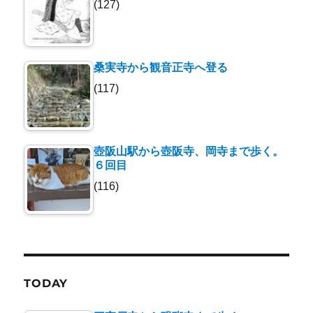
(127)
桑実寺から観音正寺へ登る
(117)
壺阪山駅から壺阪寺、岡寺まで歩く。
６回目
(116)
TODAY