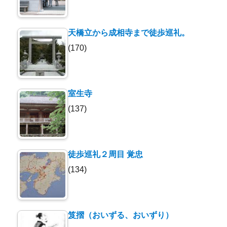
天橋立から成相寺まで徒歩巡礼。
(170)
室生寺
(137)
徒歩巡礼２周目 覚忠
(134)
笈摺（おいずる、おいずり）