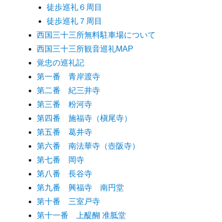
徒歩巡礼６周目
徒歩巡礼７周目
西国三十三所無料駐車場について
西国三十三所観音巡礼MAP
覚忠の巡礼記
第一番 青岸渡寺
第二番 紀三井寺
第三番 粉河寺
第四番 施福寺（槇尾寺）
第五番 葛井寺
第六番 南法華寺（壺阪寺）
第七番 岡寺
第八番 長谷寺
第九番 興福寺 南円堂
第十番 三室戸寺
第十一番 上醍醐 准胝堂