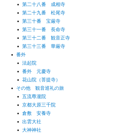
第二十八番 成相寺
第二十九番 松尾寺
第三十番 宝厳寺
第三十一番 長命寺
第三十二番 観音正寺
第三十三番 華厳寺
番外
法起院
番外 元慶寺
花山院（菩提寺）
その他 観音巡礼の旅
五流尊瀧院
京都大原三千院
倉敷 安養寺
出雲大社
大神神社