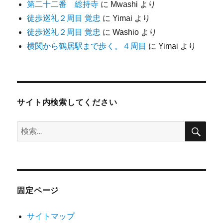
第二十二番 総持寺
に
Mwashi
より
徒歩巡礼２周目 覚忠
に
Yimai
より
徒歩巡礼２周目 覚忠
に
Washio
より
横関から鶴居駅まで歩く。４周目
に
Yimai
より
サイト内検索してください
検
検
索
索:
固定ページ
サイトマップ