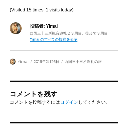
(Visited 15 times, 1 visits today)
投稿者:
Yimai
西国三十三所観音巡礼２３周目、徒歩で３周目
Yimai のすべての投稿を表示
投
投
カ
Yimai
2016年2月26日
西国三十三所巡礼の旅
稿
稿
テ
者
日:
ゴ
リ
ー
コメントを残す
コメントを投稿するには
ログイン
してください。