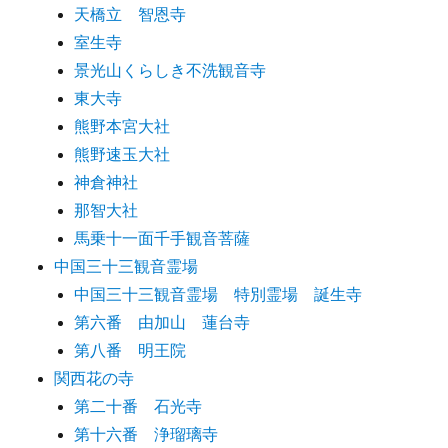
天橋立 智恩寺
室生寺
景光山くらしき不洗観音寺
東大寺
熊野本宮大社
熊野速玉大社
神倉神社
那智大社
馬乗十一面千手観音菩薩
中国三十三観音霊場
中国三十三観音霊場 特別霊場 誕生寺
第六番 由加山 蓮台寺
第八番 明王院
関西花の寺
第二十番 石光寺
第十六番 浄瑠璃寺