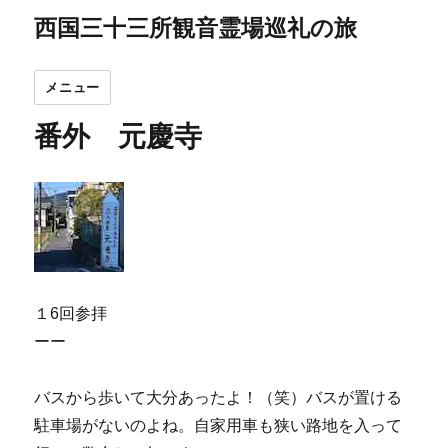
西国三十三所観音霊場巡礼の旅
メニュー
番外 元慶寺
１6回参拝
ーー
バスから歩いて大分あったよ！（笑）バスが置ける
駐車場がないのよね。自家用車も狭い路地を入って