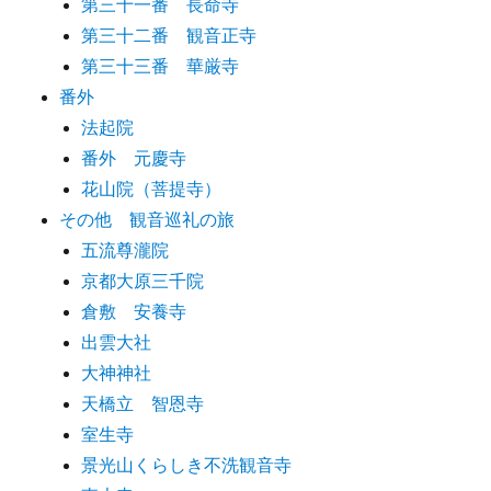
第三十一番 長命寺
第三十二番 観音正寺
第三十三番 華厳寺
番外
法起院
番外 元慶寺
花山院（菩提寺）
その他 観音巡礼の旅
五流尊瀧院
京都大原三千院
倉敷 安養寺
出雲大社
大神神社
天橋立 智恩寺
室生寺
景光山くらしき不洗観音寺