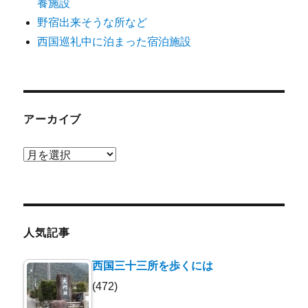
養施設
野宿出来そうな所など
西国巡礼中に泊まった宿泊施設
アーカイブ
ア
ー
カ
イ
ブ
人気記事
西国三十三所を歩くには
(472)