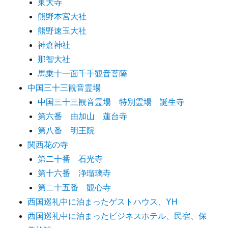
東大寺
熊野本宮大社
熊野速玉大社
神倉神社
那智大社
馬乗十一面千手観音菩薩
中国三十三観音霊場
中国三十三観音霊場 特別霊場 誕生寺
第六番 由加山 蓮台寺
第八番 明王院
関西花の寺
第二十番 石光寺
第十六番 浄瑠璃寺
第二十五番 観心寺
西国巡礼中に泊まったゲストハウス、YH
西国巡礼中に泊まったビジネスホテル、民宿、保