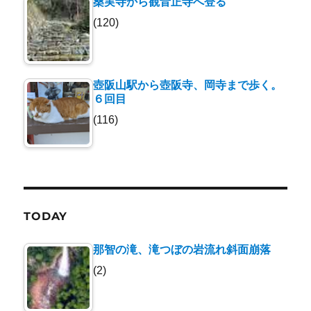
桑実寺から観音正寺へ登る
(120)
壺阪山駅から壺阪寺、岡寺まで歩く。
６回目
(116)
TODAY
那智の滝、滝つぼの岩流れ斜面崩落
(2)