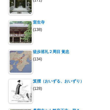
(171)
室生寺
(138)
徒歩巡礼２周目 覚忠
(134)
笈摺（おいずる、おいずり）
(128)