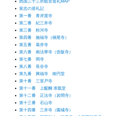
西国三十三所観音巡礼MAP
覚忠の巡礼記
第一番 青岸渡寺
第二番 紀三井寺
第三番 粉河寺
第四番 施福寺（槇尾寺）
第五番 葛井寺
第六番 南法華寺（壺阪寺）
第七番 岡寺
第八番 長谷寺
第九番 興福寺 南円堂
第十番 三室戸寺
第十一番 上醍醐 准胝堂
第十二番 正法寺（岩間寺）
第十三番 石山寺
第十四番 三井寺（園城寺）