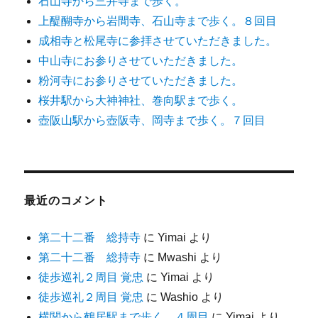
石山寺から三井寺まで歩く。
上醍醐寺から岩間寺、石山寺まで歩く。８回目
成相寺と松尾寺に参拝させていただきました。
中山寺にお参りさせていただきました。
粉河寺にお参りさせていただきました。
桜井駅から大神神社、巻向駅まで歩く。
壺阪山駅から壺阪寺、岡寺まで歩く。７回目
最近のコメント
第二十二番 総持寺
に
Yimai
より
第二十二番 総持寺
に
Mwashi
より
徒歩巡礼２周目 覚忠
に
Yimai
より
徒歩巡礼２周目 覚忠
に
Washio
より
横関から鶴居駅まで歩く。４周目
に
Yimai
より