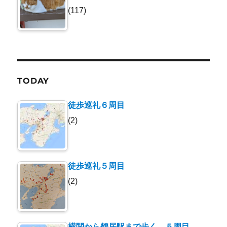
(117)
TODAY
徒歩巡礼６周目
(2)
徒歩巡礼５周目
(2)
横関から鶴居駅まで歩く。５周目