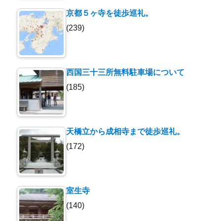
京都５ヶ寺を徒歩巡礼。
(239)
西国三十三所無料駐車場について
(185)
天橋立から成相寺まで徒歩巡礼。
(172)
室生寺
(140)