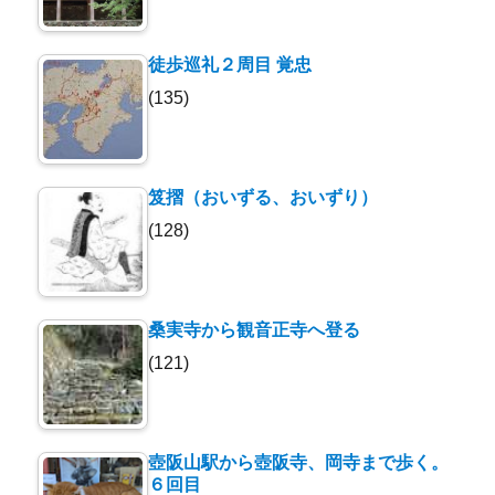
徒歩巡礼２周目 覚忠
(135)
笈摺（おいずる、おいずり）
(128)
桑実寺から観音正寺へ登る
(121)
壺阪山駅から壺阪寺、岡寺まで歩く。
６回目