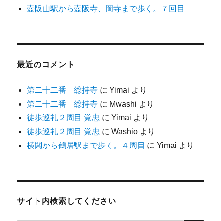
壺阪山駅から壺阪寺、岡寺まで歩く。７回目
最近のコメント
第二十二番 総持寺
に
Yimai
より
第二十二番 総持寺
に
Mwashi
より
徒歩巡礼２周目 覚忠
に
Yimai
より
徒歩巡礼２周目 覚忠
に
Washio
より
横関から鶴居駅まで歩く。４周目
に
Yimai
より
サイト内検索してください