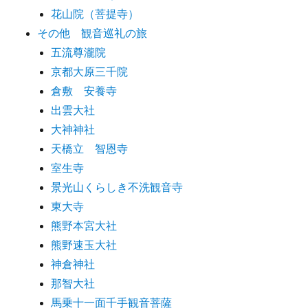
花山院（菩提寺）
その他 観音巡礼の旅
五流尊瀧院
京都大原三千院
倉敷 安養寺
出雲大社
大神神社
天橋立 智恩寺
室生寺
景光山くらしき不洗観音寺
東大寺
熊野本宮大社
熊野速玉大社
神倉神社
那智大社
馬乗十一面千手観音菩薩