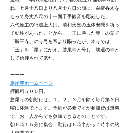
ね、七月十八日より八月十八日の間に、白擅香木を
もって身丈八尺の十一面千手観音を彫刻した。
六代座主の行巡上人は、清和天皇の玉体安隠を祈っ
て効験があったことから、「王に勝った寺」の意で
「勝王寺」の寺号を帝より賜ったが、本寺では
「王」を「尾」にかえ、勝尾寺と号し、勝運の寺と
して信仰されて来た。
ーーー
勝尾寺ホームページ
拝観料５００円。
勝尾寺の朝勤行は、１、２、３月を除く毎月第３日
曜に体験できます。予約が必要ですが参加費は無料
で、お一人からでも参加できるとのことです。
朝６時１５分に集合、勤行は６時半から７時半の約
１時間です。