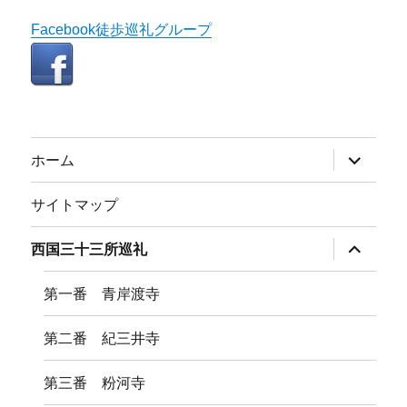
Facebook徒歩巡礼グループ
サ
ホーム
ブ
メ
ニ
サイトマップ
ュ
ー
を
サ
西国三十三所巡礼
展
ブ
開
メ
ニ
第一番 青岸渡寺
ュ
ー
を
第二番 紀三井寺
展
開
第三番 粉河寺