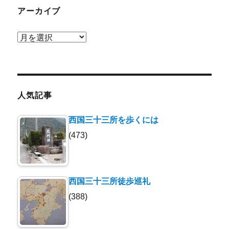
アーカイブ
ア
ー
カ
イ
ブ
人気記事
西国三十三所を歩くには
(473)
西国三十三所徒歩巡礼
(388)