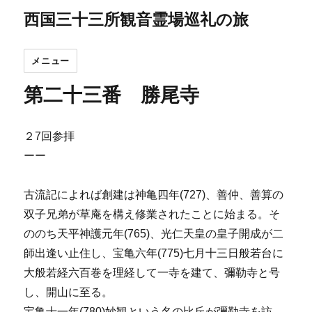
西国三十三所観音霊場巡礼の旅
メニュー
第二十三番 勝尾寺
２7回参拝
ーー
古流記によれば創建は神亀四年(727)、善仲、善算の
双子兄弟が草庵を構え修業されたことに始まる。そ
ののち天平神護元年(765)、光仁天皇の皇子開成が二
師出逢い止住し、宝亀六年(775)七月十三日般若台に
大般若経六百巻を理経して一寺を建て、彌勒寺と号
し、開山に至る。
宝亀十一年(780)妙観という名の比丘が彌勒寺を訪