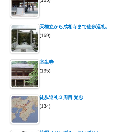
(183)
天橋立から成相寺まで徒歩巡礼。
(169)
室生寺
(135)
徒歩巡礼２周目 覚忠
(134)