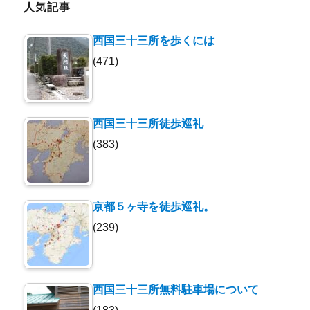
ブ
人気記事
西国三十三所を歩くには
(471)
西国三十三所徒歩巡礼
(383)
京都５ヶ寺を徒歩巡礼。
(239)
西国三十三所無料駐車場について