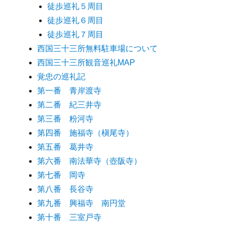
徒歩巡礼５周目
徒歩巡礼６周目
徒歩巡礼７周目
西国三十三所無料駐車場について
西国三十三所観音巡礼MAP
覚忠の巡礼記
第一番 青岸渡寺
第二番 紀三井寺
第三番 粉河寺
第四番 施福寺（槇尾寺）
第五番 葛井寺
第六番 南法華寺（壺阪寺）
第七番 岡寺
第八番 長谷寺
第九番 興福寺 南円堂
第十番 三室戸寺