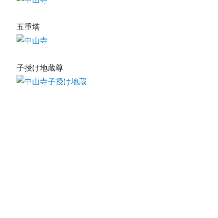
五重塔
子授け地蔵尊