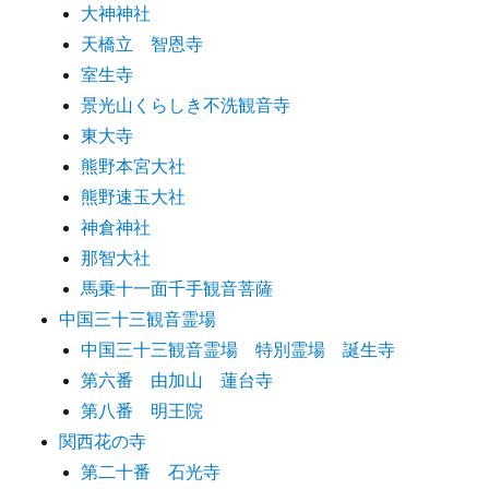
大神神社
天橋立 智恩寺
室生寺
景光山くらしき不洗観音寺
東大寺
熊野本宮大社
熊野速玉大社
神倉神社
那智大社
馬乗十一面千手観音菩薩
中国三十三観音霊場
中国三十三観音霊場 特別霊場 誕生寺
第六番 由加山 蓮台寺
第八番 明王院
関西花の寺
第二十番 石光寺