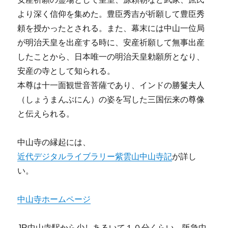
より深く信仰を集めた。豊臣秀吉が祈願して豊臣秀
頼を授かったとされる。また、幕末には中山一位局
が明治天皇を出産する時に、安産祈願して無事出産
したことから、日本唯一の明治天皇勅願所となり、
安産の寺として知られる。
本尊は十一面観世音菩薩であり、インドの勝鬘夫人
（しょうまんぶにん）の姿を写した三国伝来の尊像
と伝えられる。
中山寺の縁起には、
近代デジタルライブラリー紫雲山中山寺記
が詳し
い。
中山寺ホームページ
JR中山寺駅から少しあるいて１０分くらい。阪急中