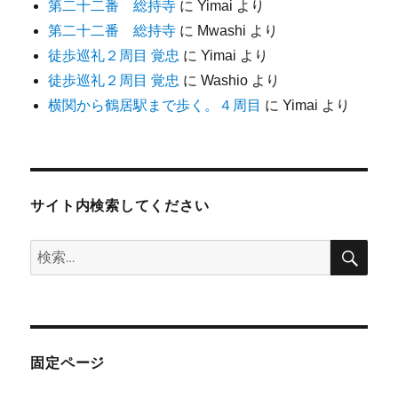
第二十二番 総持寺
に
Yimai
より
第二十二番 総持寺
に
Mwashi
より
徒歩巡礼２周目 覚忠
に
Yimai
より
徒歩巡礼２周目 覚忠
に
Washio
より
横関から鶴居駅まで歩く。４周目
に
Yimai
より
サイト内検索してください
検
検
索
索:
固定ページ