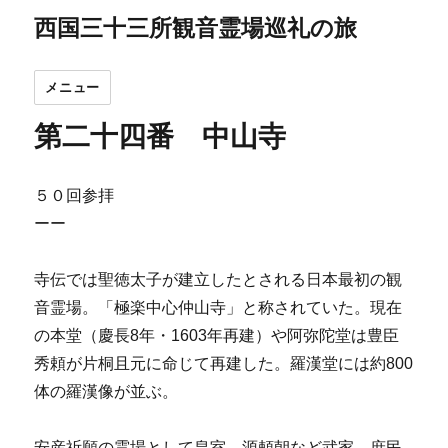
西国三十三所観音霊場巡礼の旅
メニュー
第二十四番 中山寺
５０回参拝
ーー
寺伝では聖徳太子が建立したとされる日本最初の観
音霊場。「極楽中心仲山寺」と称されていた。現在
の本堂（慶長8年・1603年再建）や阿弥陀堂は豊臣
秀頼が片桐且元に命じて再建した。羅漢堂には約800
体の羅漢像が並ぶ。
安産祈願の霊場として皇室、源頼朝など武家、庶民