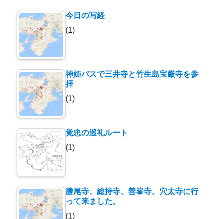
今日の写経
(1)
神姫バスで三井寺と竹生島宝厳寺を参
拝
(1)
覚忠の巡礼ルート
(1)
勝尾寺、総持寺、善峯寺、穴太寺に行
って来ました。
(1)