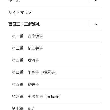
ホーム
ブ
メ
ニ
サイトマップ
ュ
ー
を
サ
西国三十三所巡礼
展
ブ
開
メ
ニ
第一番 青岸渡寺
ュ
ー
を
第二番 紀三井寺
展
開
第三番 粉河寺
第四番 施福寺（槇尾寺）
第五番 葛井寺
第六番 南法華寺（壺阪寺）
第七番 岡寺