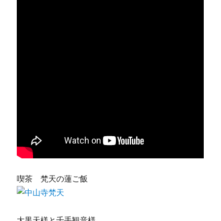
喫茶 梵天の蓮ご飯
大黒天様と千手観音様