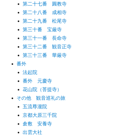
第二十七番 圓教寺
第二十八番 成相寺
第二十九番 松尾寺
第三十番 宝厳寺
第三十一番 長命寺
第三十二番 観音正寺
第三十三番 華厳寺
番外
法起院
番外 元慶寺
花山院（菩提寺）
その他 観音巡礼の旅
五流尊瀧院
京都大原三千院
倉敷 安養寺
出雲大社