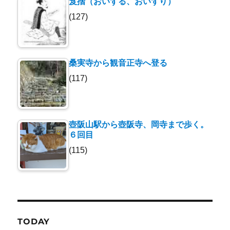
笈摺（おいずる、おいずり）
(127)
桑実寺から観音正寺へ登る
(117)
壺阪山駅から壺阪寺、岡寺まで歩く。
６回目
(115)
TODAY