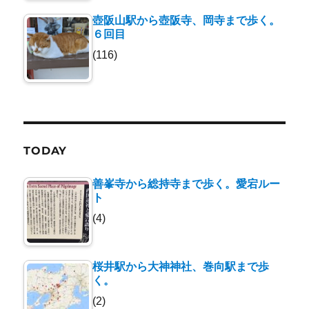
壺阪山駅から壺阪寺、岡寺まで歩く。
６回目
(116)
TODAY
善峯寺から総持寺まで歩く。愛宕ルー
ト
(4)
桜井駅から大神神社、巻向駅まで歩
く。
(2)