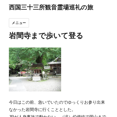
西国三十三所観音霊場巡礼の旅
メニュー
岩間寺まで歩いて登る
今日はこの前、急いでいたのでゆっくりお参り出来
なかった岩間寺に行くこととした。
JRが人身事故で動かない。（涙）伯備線で岡山まで