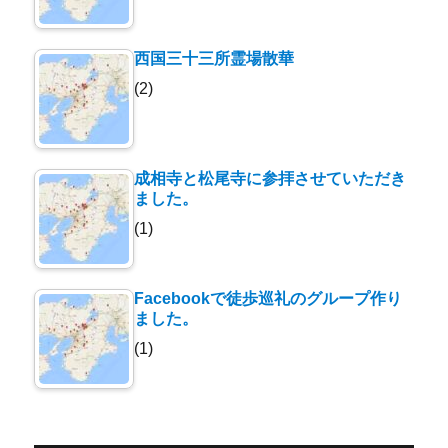
西国三十三所霊場散華
(2)
成相寺と松尾寺に参拝させていただき
ました。
(1)
Facebookで徒歩巡礼のグループ作り
ました。
(1)