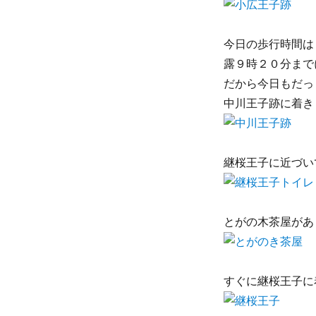
今日の歩行時間は
露９時２０分まで
だから今日もだっし
中川王子跡に着き
継桜王子に近づい
とがの木茶屋があ
すぐに継桜王子に