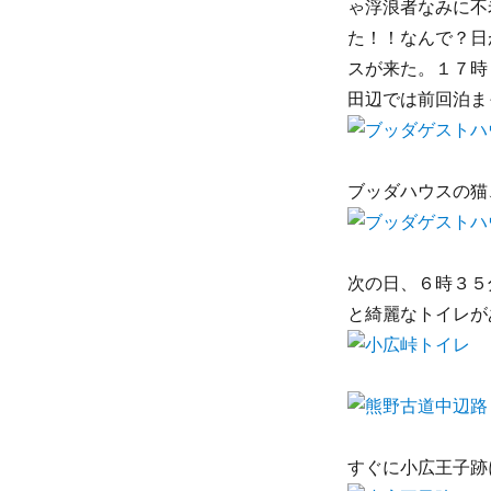
ゃ浮浪者なみに不
た！！なんで？日
スが来た。１７時
田辺では前回泊ま
ブッダハウスの猫
次の日、６時３５
と綺麗なトイレが
すぐに小広王子跡