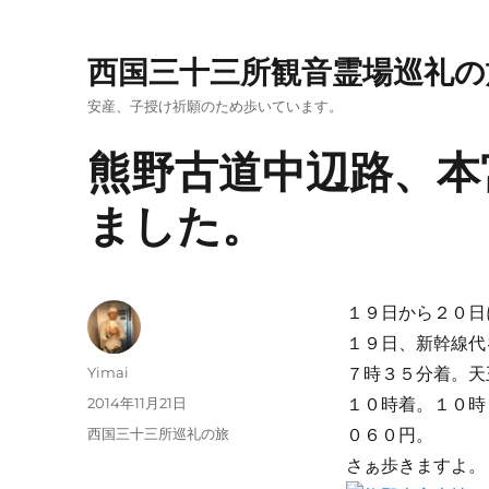
西国三十三所観音霊場巡礼の
安産、子授け祈願のため歩いています。
熊野古道中辺路、本
ました。
１９日から２０日
１９日、新幹線代
投
Yimai
７時３５分着。天
稿
投
2014年11月21日
１０時着。１０時
者
稿
カ
西国三十三所巡礼の旅
０６０円。
日:
テ
さぁ歩きますよ。
ゴ