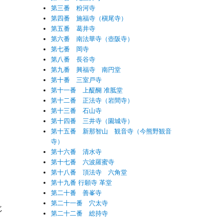
第三番 粉河寺
第四番 施福寺（槇尾寺）
第五番 葛井寺
第六番 南法華寺（壺阪寺）
第七番 岡寺
第八番 長谷寺
第九番 興福寺 南円堂
第十番 三室戸寺
第十一番 上醍醐 准胝堂
第十二番 正法寺（岩間寺）
第十三番 石山寺
第十四番 三井寺（園城寺）
第十五番 新那智山 観音寺（今熊野観音
寺）
第十六番 清水寺
第十七番 六波羅蜜寺
第十八番 頂法寺 六角堂
第十九番 行願寺 革堂
第二十番 善峯寺
第二十一番 穴太寺
じ
第二十二番 総持寺