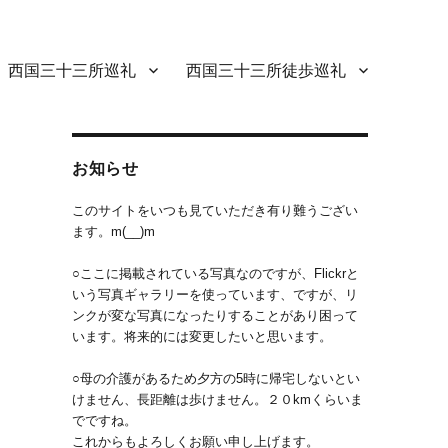
西国三十三所巡礼
西国三十三所徒歩巡礼
お知らせ
このサイトをいつも見ていただき有り難うござい
ます。m(__)m
○ここに掲載されている写真なのですが、Flickrと
いう写真ギャラリーを使っています、ですが、リ
ンクが変な写真になったりすることがあり困って
います。将来的には変更したいと思います。
辺
○母の介護があるため夕方の5時に帰宅しないとい
けません、長距離は歩けません。２０kmくらいま
でですね。
これからもよろしくお願い申し上げます。