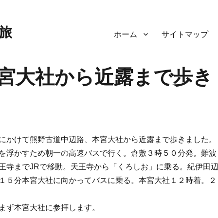
旅
ホーム
サイトマップ
宮大社から近露まで歩き
にかけて熊野古道中辺路、本宮大社から近露まで歩きました。
を浮かすため朝一の高速バスで行く。倉敷３時５０分発。難波
王寺までJRで移動。天王寺から「くろしお」に乗る。紀伊田
１５分本宮大社に向かってバスに乗る。本宮大社１２時着。２
まず本宮大社に参拝します。