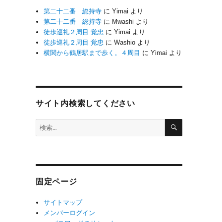
第二十二番 総持寺
に
Yimai
より
第二十二番 総持寺
に
Mwashi
より
徒歩巡礼２周目 覚忠
に
Yimai
より
徒歩巡礼２周目 覚忠
に
Washio
より
横関から鶴居駅まで歩く。４周目
に
Yimai
より
サイト内検索してください
検
検
索
索:
固定ページ
サイトマップ
メンバーログイン