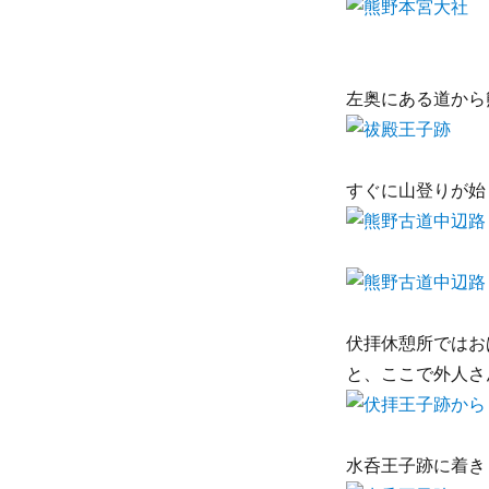
リ
ー
左奥にある道から
すぐに山登りが始
伏拝休憩所ではお
と、ここで外人さ
水呑王子跡に着き