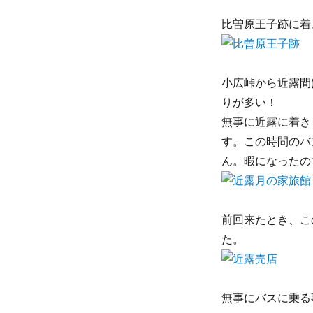
比曽原王子跡に着
小広峠から近露間
りが多い！
無事に近露に着き
す。この時間のバ
ん。暇になったの
前回来たとき、こ
た。
無事にバスに乗る