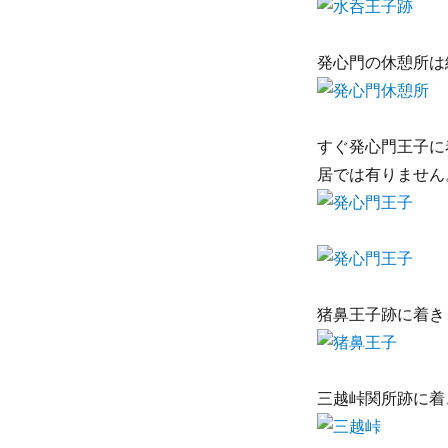
発心門の休憩所は
すぐ発心門王子に
居では有りません
猪鼻王子跡に着き
三越峠関所跡に着