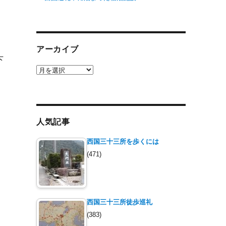
アーカイブ
下
ア
ー
カ
イ
ブ
人気記事
西国三十三所を歩くには
(471)
西国三十三所徒歩巡礼
(383)