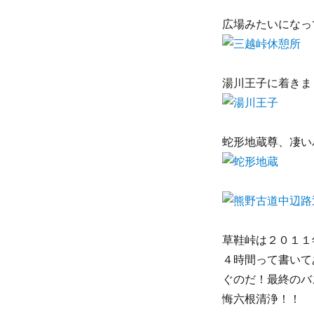
広場みたいになっ
湯川王子に着きま
蛇形地蔵尊、凄い
草鞋峠は２０１１
４時間って書いて
ぐのだ！最終のバ
悔六根清浄！！