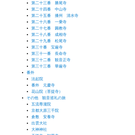
第二十三番 勝尾寺
第二十四番 中山寺
第二十五番 播州 清水寺
第二十六番 一乗寺
第二十七番 圓教寺
第二十八番 成相寺
第二十九番 松尾寺
第三十番 宝厳寺
第三十一番 長命寺
第三十二番 観音正寺
第三十三番 華厳寺
番外
法起院
番外 元慶寺
花山院（菩提寺）
その他 観音巡礼の旅
五流尊瀧院
京都大原三千院
倉敷 安養寺
出雲大社
大神神社