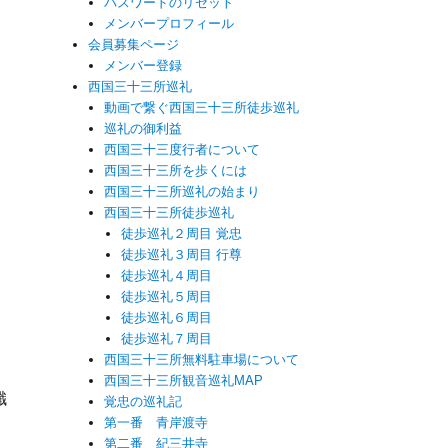
パスワードのリセット
メンバープロフィール
会員募集ページ
メンバー登録
西国三十三所巡礼
動画で繋ぐ西国三十三所徒歩巡礼
巡礼の御利益
西国三十三度行者について
西国三十三所を歩くには
西国三十三所巡礼の始まり
西国三十三所徒歩巡礼
徒歩巡礼２周目 覚忠
徒歩巡礼３周目 行尊
徒歩巡礼４周目
徒歩巡礼５周目
徒歩巡礼６周目
徒歩巡礼７周目
西国三十三所無料駐車場について
西国三十三所観音巡礼MAP
懺
覚忠の巡礼記
第一番 青岸渡寺
第二番 紀三井寺