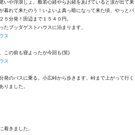
老いや浮浪しょ。般若心経やらお経をあげていると涙が出て来
が暮れて来たのう！いよいよ真っ暗になって来た頃、やっとバ
２５分発！田辺まで１５４０円。
ったブッダゲストハウスに泊まります。
、この前も寝よったが今回も(笑)
分発のバスに乗る。小広峠から歩きます。峠まで上がって行く
ありました。
に着きました。