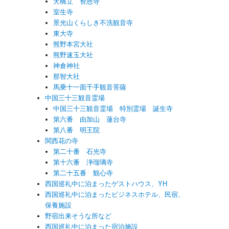
天橋立 智恩寺
室生寺
景光山くらしき不洗観音寺
東大寺
熊野本宮大社
熊野速玉大社
神倉神社
那智大社
馬乗十一面千手観音菩薩
中国三十三観音霊場
中国三十三観音霊場 特別霊場 誕生寺
第六番 由加山 蓮台寺
第八番 明王院
関西花の寺
第二十番 石光寺
第十六番 浄瑠璃寺
第二十五番 観心寺
西国巡礼中に泊まったゲストハウス、YH
西国巡礼中に泊まったビジネスホテル、民宿、
保養施設
野宿出来そうな所など
西国巡礼中に泊まった宿泊施設