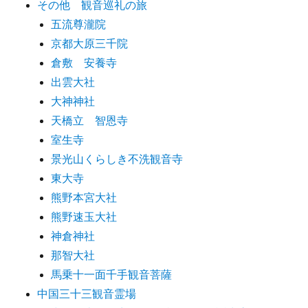
その他 観音巡礼の旅
五流尊瀧院
京都大原三千院
倉敷 安養寺
出雲大社
大神神社
天橋立 智恩寺
室生寺
景光山くらしき不洗観音寺
東大寺
熊野本宮大社
熊野速玉大社
神倉神社
那智大社
馬乗十一面千手観音菩薩
中国三十三観音霊場