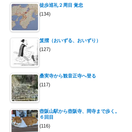
徒歩巡礼２周目 覚忠
(134)
笈摺（おいずる、おいずり）
(127)
桑実寺から観音正寺へ登る
(117)
壺阪山駅から壺阪寺、岡寺まで歩く。
６回目
(116)