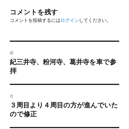
ー
コメントを残す
コメントを投稿するには
ログイン
してください。
投
前
稿
紀三井寺、粉河寺、葛井寺を車で参
前
の
拝
ナ
投
ビ
稿:
ゲ
次
３周目より４周目の方が進んでいた
次
ー
の
ので修正
シ
投
稿: