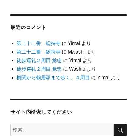
最近のコメント
第二十二番 総持寺
に
Yimai
より
第二十二番 総持寺
に
Mwashi
より
徒歩巡礼２周目 覚忠
に
Yimai
より
徒歩巡礼２周目 覚忠
に
Washio
より
横関から鶴居駅まで歩く。４周目
に
Yimai
より
サイト内検索してください
検
検
索
索: