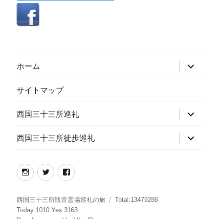
サ
ホーム
ブ
メ
ニ
サイトマップ
ュ
ー
を
サ
西国三十三所巡礼
展
ブ
開
メ
ニ
サ
西国三十三所徒歩巡礼
ュ
ブ
ー
メ
を
ニ
展
ュ
instagram
twitter
facebook
開
ー
を
展
開
西国三十三所観音霊場巡礼の旅
Total:13479288
Today:1010 Yes:3163