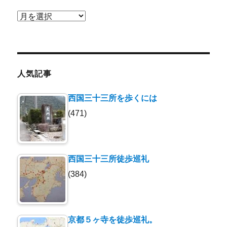
ア
ー
カ
イ
ブ
人気記事
西国三十三所を歩くには
(471)
西国三十三所徒歩巡礼
(384)
京都５ヶ寺を徒歩巡礼。