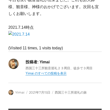
様、観音様、神様のおかげでございます。次回も宜
しくお願いします。
2021.7.14時点
(Visited 11 times, 1 visits today)
投稿者:
Yimai
西国三十三所観音巡礼２３周目、徒歩で３周目
Yimai のすべての投稿を表示
投
投
カ
Yimai
2021年7月15日
西国三十三所巡礼の旅
稿
稿
テ
者
日:
ゴ
リ