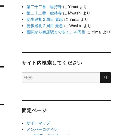
第二十二番 総持寺
に
Yimai
より
第二十二番 総持寺
に
Mwashi
より
徒歩巡礼２周目 覚忠
に
Yimai
より
徒歩巡礼２周目 覚忠
に
Washio
より
横関から鶴居駅まで歩く。４周目
に
Yimai
より
サイト内検索してください
検
検
索
索:
固定ページ
サイトマップ
メンバーログイン