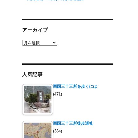
アーカイブ
ア
ー
カ
イ
ブ
人気記事
西国三十三所を歩くには
(471)
西国三十三所徒歩巡礼
(384)