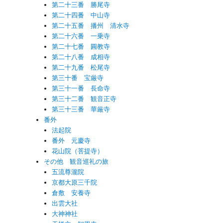
第二十三番 勝尾寺
第二十四番 中山寺
第二十五番 播州 清水寺
第二十六番 一乗寺
第二十七番 圓教寺
第二十八番 成相寺
第二十九番 松尾寺
第三十番 宝厳寺
第三十一番 長命寺
第三十二番 観音正寺
第三十三番 華厳寺
番外
法起院
番外 元慶寺
花山院（菩提寺）
その他 観音巡礼の旅
五流尊瀧院
京都大原三千院
倉敷 安養寺
出雲大社
大神神社