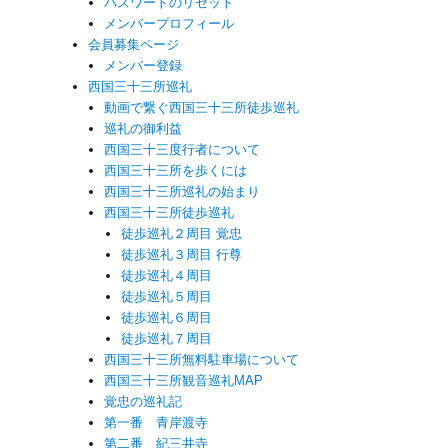
パスワードのリセット
メンバープロフィール
会員募集ページ
メンバー登録
西国三十三所巡礼
動画で繋ぐ西国三十三所徒歩巡礼
巡礼の御利益
西国三十三度行者について
西国三十三所を歩くには
西国三十三所巡礼の始まり
西国三十三所徒歩巡礼
徒歩巡礼２周目 覚忠
徒歩巡礼３周目 行尊
徒歩巡礼４周目
徒歩巡礼５周目
徒歩巡礼６周目
徒歩巡礼７周目
西国三十三所無料駐車場について
西国三十三所観音巡礼MAP
覚忠の巡礼記
第一番 青岸渡寺
第二番 紀三井寺