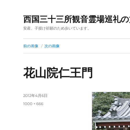
西国三十三所観音霊場巡礼の
安産、子授け祈願のため歩いています。
前の画像
次の画像
花山院仁王門
投
2012年4月6日
稿
フ
1000 × 666
日:
ル
サ
イ
ズ