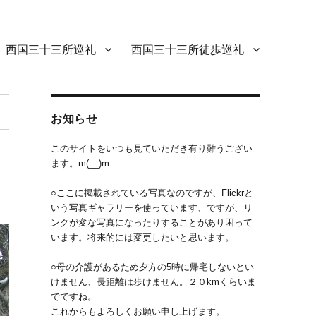
西国三十三所巡礼
西国三十三所徒歩巡礼
お知らせ
このサイトをいつも見ていただき有り難うござい
ます。m(__)m
○ここに掲載されている写真なのですが、Flickrと
いう写真ギャラリーを使っています、ですが、リ
ンクが変な写真になったりすることがあり困って
います。将来的には変更したいと思います。
○母の介護があるため夕方の5時に帰宅しないとい
けません、長距離は歩けません。２０kmくらいま
でですね。
これからもよろしくお願い申し上げます。