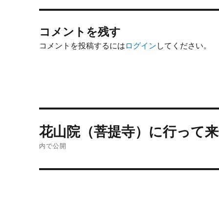
コメントを残す
コメントを投稿するには
ログイン
してください。
投
花山院（菩提寺）に行って
稿
内で公開
ナ
ビ
ゲ