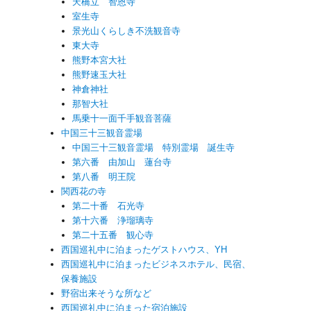
天橋立 智恩寺
室生寺
景光山くらしき不洗観音寺
東大寺
熊野本宮大社
熊野速玉大社
神倉神社
那智大社
馬乗十一面千手観音菩薩
中国三十三観音霊場
中国三十三観音霊場 特別霊場 誕生寺
第六番 由加山 蓮台寺
第八番 明王院
関西花の寺
第二十番 石光寺
第十六番 浄瑠璃寺
第二十五番 観心寺
西国巡礼中に泊まったゲストハウス、YH
西国巡礼中に泊まったビジネスホテル、民宿、
保養施設
野宿出来そうな所など
西国巡礼中に泊まった宿泊施設