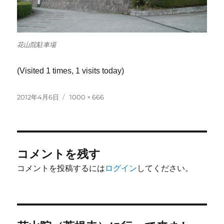
花山院駐車場
(Visited 1 times, 1 visits today)
投
フ
2012年4月6日
1000 × 666
稿
ル
日:
サ
イ
ズ
コメントを残す
コメントを投稿するには
ログイン
してください。
投