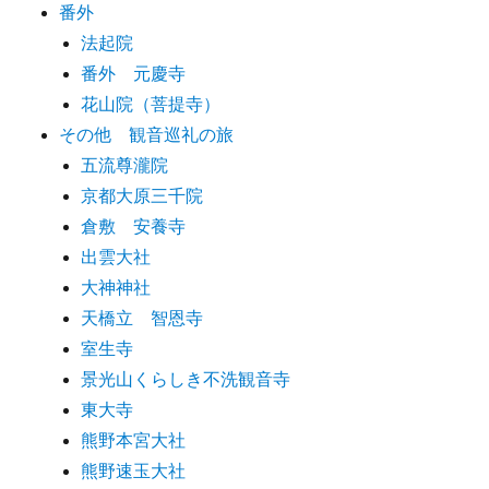
番外
法起院
番外 元慶寺
花山院（菩提寺）
その他 観音巡礼の旅
五流尊瀧院
京都大原三千院
倉敷 安養寺
出雲大社
大神神社
天橋立 智恩寺
室生寺
景光山くらしき不洗観音寺
東大寺
熊野本宮大社
熊野速玉大社