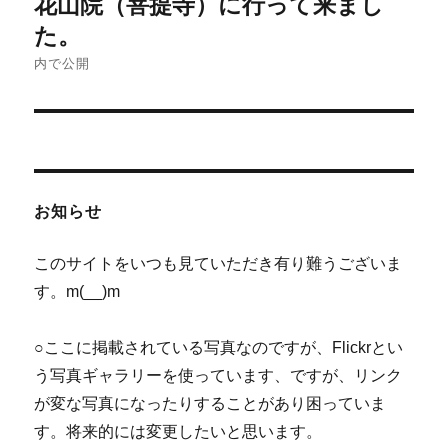
花山院（菩提寺）に行って来まし
稿
た。
ナ
内で公開
ビ
ゲ
ー
お知らせ
シ
このサイトをいつも見ていただき有り難うございま
ョ
す。m(__)m
ン
○ここに掲載されている写真なのですが、Flickrとい
う写真ギャラリーを使っています、ですが、リンク
が変な写真になったりすることがあり困っていま
す。将来的には変更したいと思います。