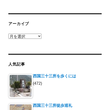
アーカイブ
ア
ー
カ
イ
ブ
人気記事
西国三十三所を歩くには
(472)
西国三十三所徒歩巡礼