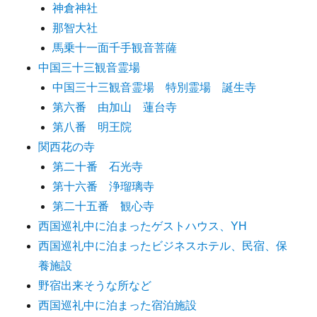
神倉神社
那智大社
馬乗十一面千手観音菩薩
中国三十三観音霊場
中国三十三観音霊場 特別霊場 誕生寺
第六番 由加山 蓮台寺
第八番 明王院
関西花の寺
第二十番 石光寺
第十六番 浄瑠璃寺
第二十五番 観心寺
西国巡礼中に泊まったゲストハウス、YH
西国巡礼中に泊まったビジネスホテル、民宿、保
養施設
野宿出来そうな所など
西国巡礼中に泊まった宿泊施設