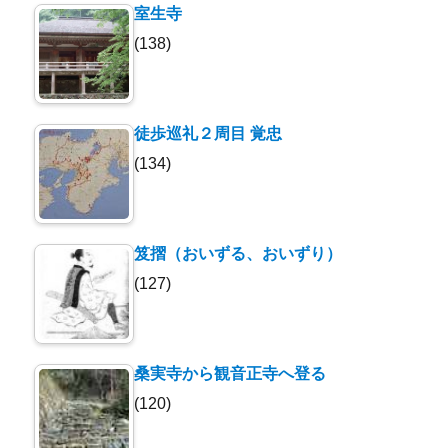
室生寺
(138)
徒歩巡礼２周目 覚忠
(134)
笈摺（おいずる、おいずり）
(127)
桑実寺から観音正寺へ登る
(120)