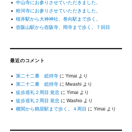
中山寺にお参りさせていただきました。
粉河寺にお参りさせていただきました。
桜井駅から大神神社、巻向駅まで歩く。
壺阪山駅から壺阪寺、岡寺まで歩く。７回目
最近のコメント
第二十二番 総持寺
に
Yimai
より
第二十二番 総持寺
に
Mwashi
より
徒歩巡礼２周目 覚忠
に
Yimai
より
徒歩巡礼２周目 覚忠
に
Washio
より
横関から鶴居駅まで歩く。４周目
に
Yimai
より