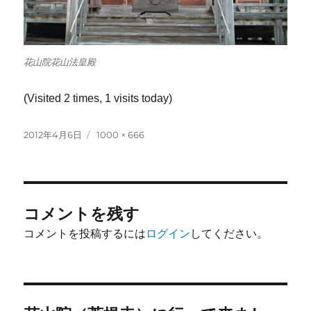
花山院花山法皇殿
(Visited 2 times, 1 visits today)
投
フ
2012年4月6日
1000 × 666
稿
ル
日:
サ
イ
ズ
コメントを残す
コメントを投稿するには
ログイン
してください。
投