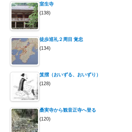
室生寺
(138)
徒歩巡礼２周目 覚忠
(134)
笈摺（おいずる、おいずり）
(128)
桑実寺から観音正寺へ登る
(120)