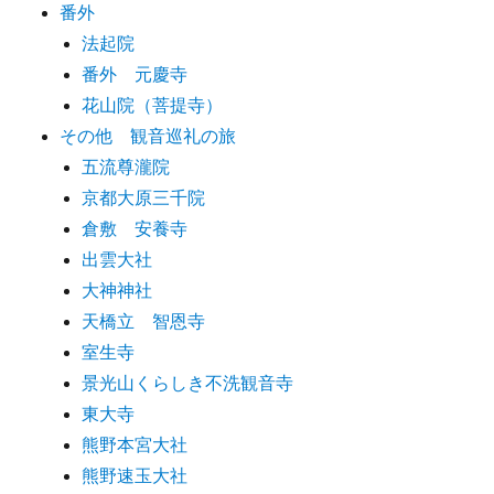
番外
法起院
番外 元慶寺
花山院（菩提寺）
その他 観音巡礼の旅
五流尊瀧院
京都大原三千院
倉敷 安養寺
出雲大社
大神神社
天橋立 智恩寺
室生寺
景光山くらしき不洗観音寺
東大寺
熊野本宮大社
熊野速玉大社