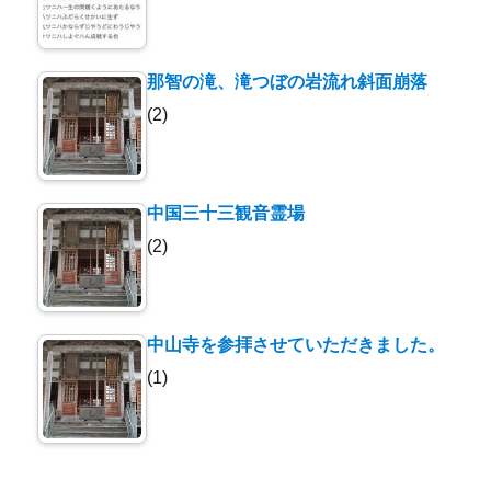
那智の滝、滝つぼの岩流れ斜面崩落
(2)
中国三十三観音霊場
(2)
中山寺を参拝させていただきました。
(1)