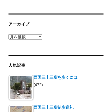
アーカイブ
ア
ー
カ
イ
ブ
人気記事
西国三十三所を歩くには
(472)
西国三十三所徒歩巡礼