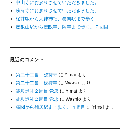
中山寺にお参りさせていただきました。
粉河寺にお参りさせていただきました。
桜井駅から大神神社、巻向駅まで歩く。
壺阪山駅から壺阪寺、岡寺まで歩く。７回目
最近のコメント
第二十二番 総持寺
に
Yimai
より
第二十二番 総持寺
に
Mwashi
より
徒歩巡礼２周目 覚忠
に
Yimai
より
徒歩巡礼２周目 覚忠
に
Washio
より
横関から鶴居駅まで歩く。４周目
に
Yimai
より