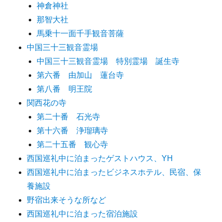
神倉神社
那智大社
馬乗十一面千手観音菩薩
中国三十三観音霊場
中国三十三観音霊場 特別霊場 誕生寺
第六番 由加山 蓮台寺
第八番 明王院
関西花の寺
第二十番 石光寺
第十六番 浄瑠璃寺
第二十五番 観心寺
西国巡礼中に泊まったゲストハウス、YH
西国巡礼中に泊まったビジネスホテル、民宿、保
養施設
野宿出来そうな所など
西国巡礼中に泊まった宿泊施設