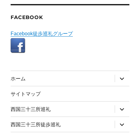
FACEBOOK
Facebook徒歩巡礼グループ
サ
ホーム
ブ
メ
ニ
サイトマップ
ュ
ー
を
サ
西国三十三所巡礼
展
ブ
開
メ
ニ
サ
西国三十三所徒歩巡礼
ュ
ブ
ー
メ
を
ニ