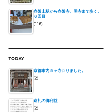
壺阪山駅から壺阪寺、岡寺まで歩く。
６回目
(116)
TODAY
京都市内５ヶ寺回りました。
(2)
巡礼の御利益
(2)