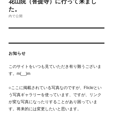
花山院（菩提寺）に行って来まし
稿
た。
ナ
内で公開
ビ
ゲ
ー
お知らせ
シ
このサイトをいつも見ていただき有り難うございま
ョ
す。m(__)m
ン
○ここに掲載されている写真なのですが、Flickrとい
う写真ギャラリーを使っています、ですが、リンク
が変な写真になったりすることがあり困っていま
す。将来的には変更したいと思います。