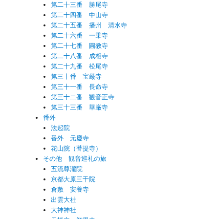
第二十三番 勝尾寺
第二十四番 中山寺
第二十五番 播州 清水寺
第二十六番 一乗寺
第二十七番 圓教寺
第二十八番 成相寺
第二十九番 松尾寺
第三十番 宝厳寺
第三十一番 長命寺
第三十二番 観音正寺
第三十三番 華厳寺
番外
法起院
番外 元慶寺
花山院（菩提寺）
その他 観音巡礼の旅
五流尊瀧院
京都大原三千院
倉敷 安養寺
出雲大社
大神神社