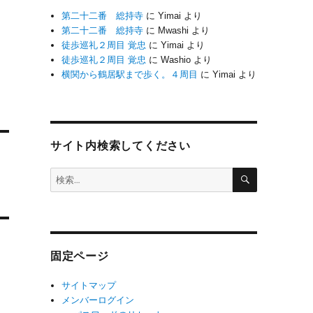
第二十二番 総持寺
に
Yimai
より
第二十二番 総持寺
に
Mwashi
より
徒歩巡礼２周目 覚忠
に
Yimai
より
徒歩巡礼２周目 覚忠
に
Washio
より
横関から鶴居駅まで歩く。４周目
に
Yimai
より
サイト内検索してください
検
検
索
索:
固定ページ
サイトマップ
メンバーログイン