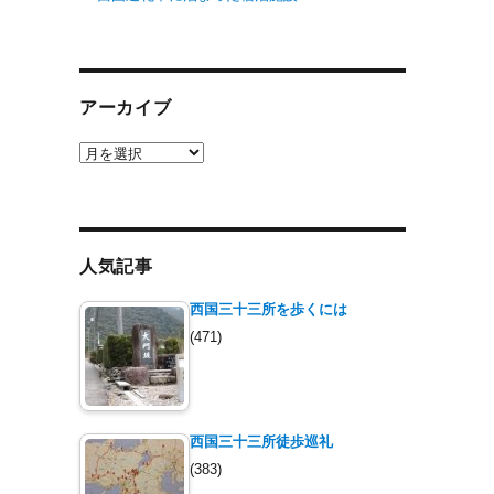
アーカイブ
ア
ー
カ
イ
ブ
人気記事
西国三十三所を歩くには
(471)
西国三十三所徒歩巡礼
(383)