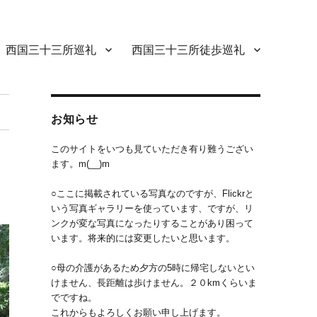
西国三十三所巡礼
西国三十三所徒歩巡礼
お知らせ
このサイトをいつも見ていただき有り難うござい
ます。m(__)m
○ここに掲載されている写真なのですが、Flickrと
いう写真ギャラリーを使っています、ですが、リ
ンクが変な写真になったりすることがあり困って
います。将来的には変更したいと思います。
○母の介護があるため夕方の5時に帰宅しないとい
けません、長距離は歩けません。２０kmくらいま
でですね。
これからもよろしくお願い申し上げます。