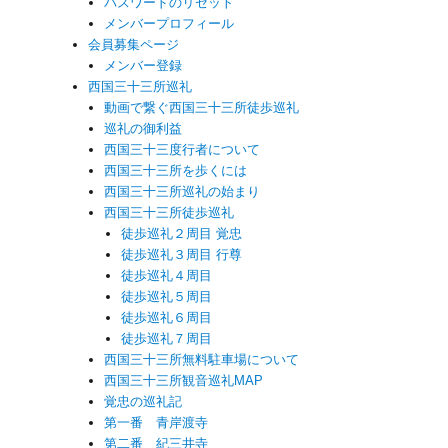
パスワードのリセット
メンバープロフィール
会員募集ページ
メンバー登録
西国三十三所巡礼
動画で繋ぐ西国三十三所徒歩巡礼
巡礼の御利益
西国三十三度行者について
西国三十三所を歩くには
西国三十三所巡礼の始まり
西国三十三所徒歩巡礼
徒歩巡礼２周目 覚忠
徒歩巡礼３周目 行尊
徒歩巡礼４周目
徒歩巡礼５周目
徒歩巡礼６周目
徒歩巡礼７周目
西国三十三所無料駐車場について
西国三十三所観音巡礼MAP
覚忠の巡礼記
第一番 青岸渡寺
第二番 紀三井寺