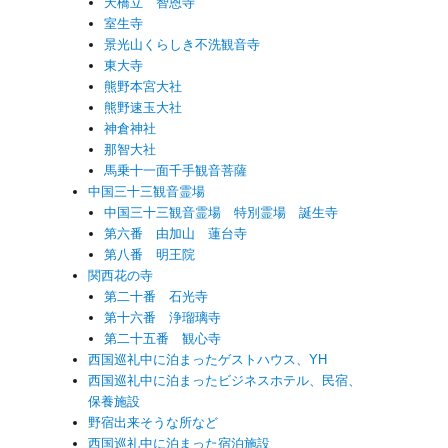
天橋立 智恩寺
室生寺
景光山くらしき不洗観音寺
東大寺
熊野本宮大社
熊野速玉大社
神倉神社
那智大社
馬乗十一面千手観音菩薩
中国三十三観音霊場
中国三十三観音霊場 特別霊場 誕生寺
第六番 由加山 蓮台寺
第八番 明王院
関西花の寺
第二十番 石光寺
第十六番 浄瑠璃寺
第二十五番 観心寺
西国巡礼中に泊まったゲストハウス、YH
西国巡礼中に泊まったビジネスホテル、民宿、
保養施設
野宿出来そうな所など
西国巡礼中に泊まった宿泊施設