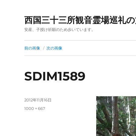
西国三十三所観音霊場巡礼の
安産、子授け祈願のため歩いています。
前の画像
次の画像
SDIM1589
投
2012年11月16日
稿
フ
1000 × 667
日:
ル
サ
イ
ズ