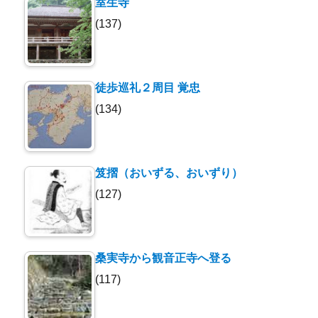
室生寺
(137)
徒歩巡礼２周目 覚忠
(134)
笈摺（おいずる、おいずり）
(127)
桑実寺から観音正寺へ登る
(117)