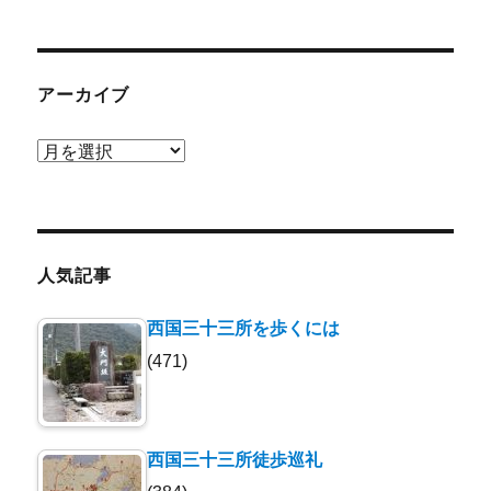
アーカイブ
ア
ー
カ
イ
ブ
人気記事
西国三十三所を歩くには
(471)
西国三十三所徒歩巡礼