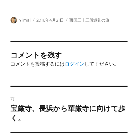
投
投
カ
Yimai
2016年4月21日
西国三十三所巡礼の旅
稿
稿
テ
者
日:
ゴ
リ
ー
コメントを残す
コメントを投稿するには
ログイン
してください。
投
前
稿
宝厳寺、長浜から華厳寺に向けて歩
前
の
く。
ナ
投
ビ
稿: