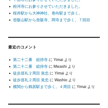
粉河寺にお参りさせていただきました。
桜井駅から大神神社、巻向駅まで歩く。
壺阪山駅から壺阪寺、岡寺まで歩く。７回目
最近のコメント
第二十二番 総持寺
に
Yimai
より
第二十二番 総持寺
に
Mwashi
より
徒歩巡礼２周目 覚忠
に
Yimai
より
徒歩巡礼２周目 覚忠
に
Washio
より
横関から鶴居駅まで歩く。４周目
に
Yimai
より