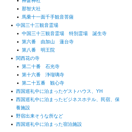
神倉神社
那智大社
馬乗十一面千手観音菩薩
中国三十三観音霊場
中国三十三観音霊場 特別霊場 誕生寺
第六番 由加山 蓮台寺
第八番 明王院
関西花の寺
第二十番 石光寺
第十六番 浄瑠璃寺
第二十五番 観心寺
西国巡礼中に泊まったゲストハウス、YH
西国巡礼中に泊まったビジネスホテル、民宿、保
養施設
野宿出来そうな所など
西国巡礼中に泊まった宿泊施設