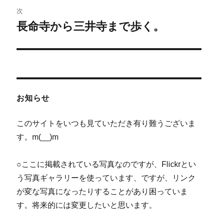
ゲ
次
長命寺から三井寺まで歩く。
次
ー
の
シ
投
稿:
ョ
ン
お知らせ
このサイトをいつも見ていただき有り難うございま
す。m(__)m
○ここに掲載されている写真なのですが、Flickrとい
う写真ギャラリーを使っています、ですが、リンク
が変な写真になったりすることがあり困っていま
す。将来的には変更したいと思います。