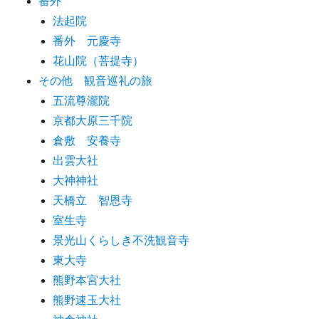
番外
法起院
番外 元慶寺
花山院（菩提寺）
その他 観音巡礼の旅
五流尊瀧院
京都大原三千院
倉敷 安養寺
出雲大社
大神神社
天橋立 智恩寺
室生寺
景光山くらしき不洗観音寺
東大寺
熊野本宮大社
熊野速玉大社