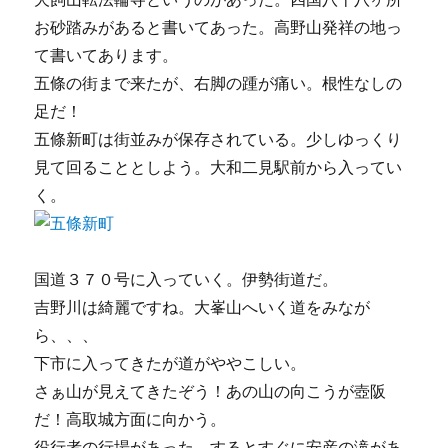
お砂踏みがあると書いてあった。高野山発祥の地っ
て書いてあります。
五條の街まで来たが、右脚の踵が痛い。根性なしの
足だ！
五條新町は街並みが保存されている。少しゆっくり
見て回ることとしよう。大和二見駅前から入ってい
く。
国道３７０号に入っていく。伊勢街道だ。
吉野川は綺麗ですね。大峯山へいく道をみなが
ら、、、
下市に入ってきたが道がややこしい。
さぁ山が見えてきたぞう！あの山の向こうが壺阪
だ！高取城方面に向かう。
役行者の行場があった。するとすぐに安産の滝があ