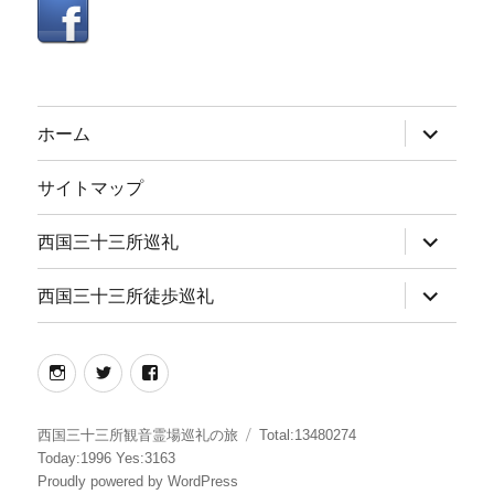
サ
ホーム
ブ
メ
ニ
サイトマップ
ュ
ー
を
サ
西国三十三所巡礼
展
ブ
開
メ
ニ
サ
西国三十三所徒歩巡礼
ュ
ブ
ー
メ
を
ニ
展
ュ
instagram
twitter
facebook
開
ー
を
展
開
西国三十三所観音霊場巡礼の旅
Total:13480274
Today:1996 Yes:3163
Proudly powered by WordPress