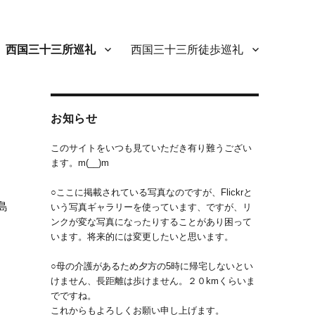
西国三十三所巡礼
西国三十三所徒歩巡礼
お知らせ
このサイトをいつも見ていただき有り難うござい
ます。m(__)m
○ここに掲載されている写真なのですが、Flickrと
島
いう写真ギャラリーを使っています、ですが、リ
ンクが変な写真になったりすることがあり困って
お
います。将来的には変更したいと思います。
立
○母の介護があるため夕方の5時に帰宅しないとい
けません、長距離は歩けません。２０kmくらいま
でですね。
これからもよろしくお願い申し上げます。