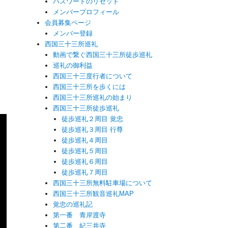
パスワードのリセット
メンバープロフィール
会員募集ページ
メンバー登録
西国三十三所巡礼
動画で繋ぐ西国三十三所徒歩巡礼
巡礼の御利益
西国三十三度行者について
西国三十三所を歩くには
西国三十三所巡礼の始まり
西国三十三所徒歩巡礼
徒歩巡礼２周目 覚忠
徒歩巡礼３周目 行尊
徒歩巡礼４周目
徒歩巡礼５周目
徒歩巡礼６周目
徒歩巡礼７周目
西国三十三所無料駐車場について
西国三十三所観音巡礼MAP
覚忠の巡礼記
第一番 青岸渡寺
第二番 紀三井寺