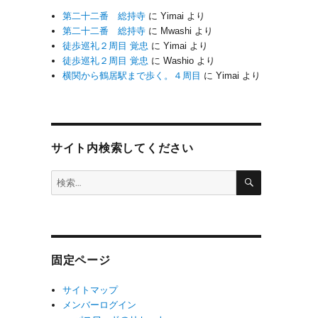
第二十二番 総持寺
に
Yimai
より
第二十二番 総持寺
に
Mwashi
より
徒歩巡礼２周目 覚忠
に
Yimai
より
徒歩巡礼２周目 覚忠
に
Washio
より
横関から鶴居駅まで歩く。４周目
に
Yimai
より
サイト内検索してください
検
検
索
索:
固定ページ
サイトマップ
メンバーログイン