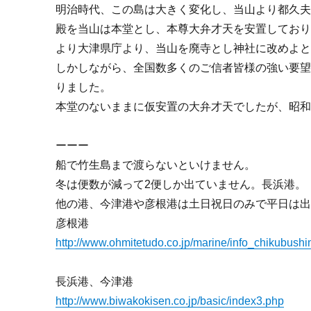
明治時代、この島は大きく変化し、当山より都久
殿を当山は本堂とし、本尊大弁才天を安置しており
より大津県庁より、当山を廃寺とし神社に改めよ
しかしながら、全国数多くのご信者皆様の強い要
りました。
本堂のないままに仮安置の大弁才天でしたが、昭和
ーーー
船で竹生島まで渡らないといけません。
冬は便数が減って2便しか出ていません。長浜港。
他の港、今津港や彦根港は土日祝日のみで平日は
彦根港
http://www.ohmitetudo.co.jp/marine/info_chikubushi
長浜港、今津港
http://www.biwakokisen.co.jp/basic/index3.php