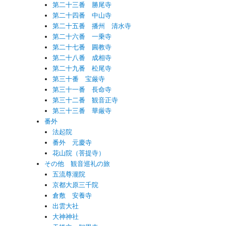
第二十三番 勝尾寺
第二十四番 中山寺
第二十五番 播州 清水寺
第二十六番 一乗寺
第二十七番 圓教寺
第二十八番 成相寺
第二十九番 松尾寺
第三十番 宝厳寺
第三十一番 長命寺
第三十二番 観音正寺
第三十三番 華厳寺
番外
法起院
番外 元慶寺
花山院（菩提寺）
その他 観音巡礼の旅
五流尊瀧院
京都大原三千院
倉敷 安養寺
出雲大社
大神神社