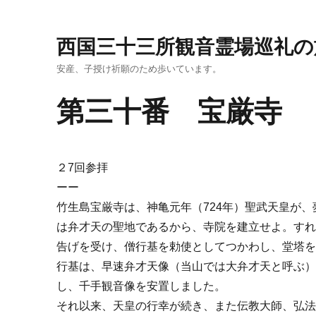
西国三十三所観音霊場巡礼の
安産、子授け祈願のため歩いています。
第三十番 宝厳寺
２7回参拝
ーー
竹生島宝厳寺は、神亀元年（724年）聖武天皇が
は弁才天の聖地であるから、寺院を建立せよ。す
告げを受け、僧行基を勅使としてつかわし、堂塔
行基は、早速弁才天像（当山では大弁才天と呼ぶ
し、千手観音像を安置しました。
それ以来、天皇の行幸が続き、また伝教大師、弘