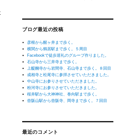
本
に
ブログ最近の投稿
な
彦根から醒ヶ井まで歩く。
横関から鶴居駅まで歩く。５周目
Facebookで徒歩巡礼のグループ作りました。
石山寺から三井寺まで歩く。
上醍醐寺から岩間寺、石山寺まで歩く。８回目
成相寺と松尾寺に参拝させていただきました。
中山寺にお参りさせていただきました。
粉河寺にお参りさせていただきました。
桜井駅から大神神社、巻向駅まで歩く。
壺阪山駅から壺阪寺、岡寺まで歩く。７回目
最近のコメント