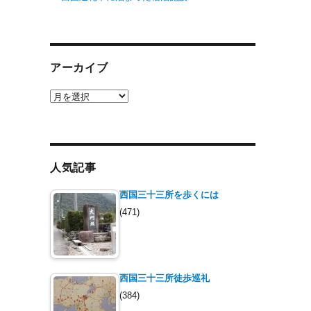
アーカイブ
ア
ー
カ
イ
ブ
人気記事
西国三十三所を歩くには
(471)
西国三十三所徒歩巡礼
(384)