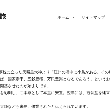
旅
ホーム
サイトマップ
、夢枕に立った天照皇大神より「江州の湖中に小島がある。その
れば、国家泰平、五穀豊穣、万民豊楽となるであろう」という
を開基させたのが始まりです。
）を彫刻し、ご本尊として本堂に安置。翌年には、観音堂を建
法大師なども来島、修業されたと伝えられています。