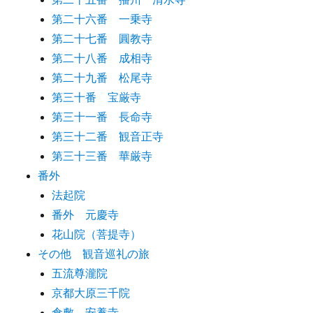
第二十六番 一乗寺
第二十七番 圓教寺
第二十八番 成相寺
第二十九番 松尾寺
第三十番 宝厳寺
第三十一番 長命寺
第三十二番 観音正寺
第三十三番 華厳寺
番外
法起院
番外 元慶寺
花山院（菩提寺）
その他 観音巡礼の旅
五流尊瀧院
京都大原三千院
倉敷 安養寺