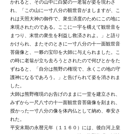
かれると、その山中に白髪の一老翁が姿を現わさ
れ、「この山に一寸八分の観世音がましますが、こ
れは天照大神の御作で、衆生済度のためにこの地に
来現されたのである。ここに一宇を構えて観世音を
まつり、末世の衆生を利益し救済されよ。」と語り
かけられ、またそのときに一寸八分の十一面観世音
菩薩像と、一夥の宝印を大師に与えられました。こ
の時に老翁が立ち去ろうとされたので何びとかをた
ずねると、「自分は熊野の権現で、永くこの地の守
護神になるであろう。」と告げられて姿を消されま
した。
大師は熊野権現のお告げのままに一堂を建立され、
みずから一尺八寸の十一面観世音菩薩像を刻まれ、
授かった一寸八分の像を体内仏として納め、奉安さ
れた。
平安末期の永暦元年（１１６０）には、後白河上皇