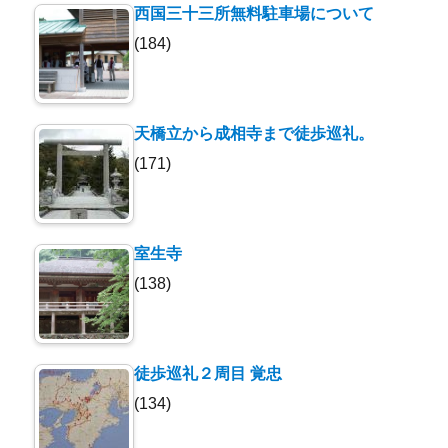
西国三十三所無料駐車場について
(184)
天橋立から成相寺まで徒歩巡礼。
(171)
室生寺
(138)
徒歩巡礼２周目 覚忠
(134)