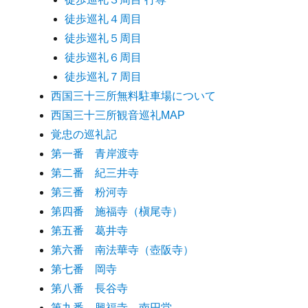
徒歩巡礼４周目
徒歩巡礼５周目
徒歩巡礼６周目
徒歩巡礼７周目
西国三十三所無料駐車場について
西国三十三所観音巡礼MAP
覚忠の巡礼記
第一番 青岸渡寺
第二番 紀三井寺
第三番 粉河寺
第四番 施福寺（槇尾寺）
第五番 葛井寺
第六番 南法華寺（壺阪寺）
第七番 岡寺
第八番 長谷寺
第九番 興福寺 南円堂