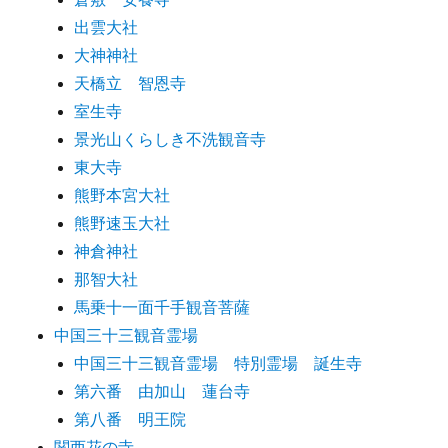
出雲大社
大神神社
天橋立 智恩寺
室生寺
景光山くらしき不洗観音寺
東大寺
熊野本宮大社
熊野速玉大社
神倉神社
那智大社
馬乗十一面千手観音菩薩
中国三十三観音霊場
中国三十三観音霊場 特別霊場 誕生寺
第六番 由加山 蓮台寺
第八番 明王院
関西花の寺