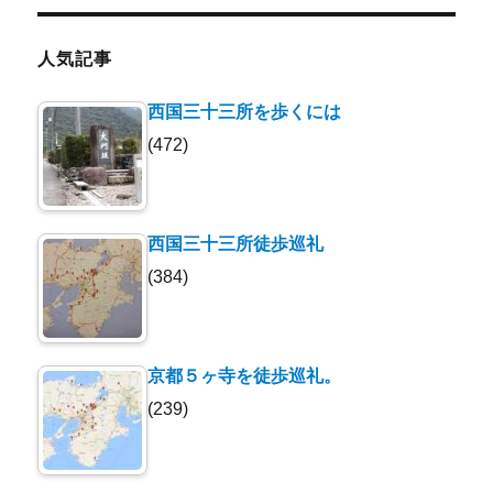
イ
ブ
人気記事
西国三十三所を歩くには
(472)
西国三十三所徒歩巡礼
(384)
京都５ヶ寺を徒歩巡礼。
(239)