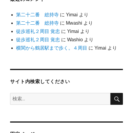
第二十二番 総持寺
に
Yimai
より
第二十二番 総持寺
に
Mwashi
より
徒歩巡礼２周目 覚忠
に
Yimai
より
徒歩巡礼２周目 覚忠
に
Washio
より
横関から鶴居駅まで歩く。４周目
に
Yimai
より
サイト内検索してください
検
検
索
索: