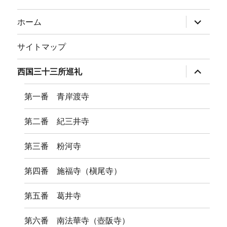
サ
ホーム
ブ
メ
ニ
サイトマップ
ュ
ー
を
サ
西国三十三所巡礼
展
ブ
開
メ
ニ
第一番 青岸渡寺
ュ
ー
を
第二番 紀三井寺
展
開
第三番 粉河寺
第四番 施福寺（槇尾寺）
第五番 葛井寺
第六番 南法華寺（壺阪寺）