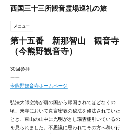
西国三十三所観音霊場巡礼の旅
メニュー
第十五番 新那智山 観音寺
（今熊野観音寺）
30回参拝
ーー
今熊野観音寺ホームページ
弘法大師空海が唐の国から帰国されてほどなくの
頃、東寺において真言密教の秘法を修法されていた
とき、東山の山中に光明がさし瑞雲棚引いているの
を見られました。不思議に思われてその方へ慕い行