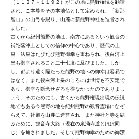
（１１２７－１１９２）がこの地に熊野権現を勧請
され、ご本尊をその本地仏として定められ、「新那
智山」の山号を賜り、山麓に新熊野神社を造営され
ました。
古くから紀州熊野の地は、南方にあるという観音の
補陀落浄土としての信仰の中心であり、歴代の上
皇・法皇はたびたび熊野御幸を重ねられ、後白河上
皇も御幸されること二十七度に及びました。しか
し、都より遠く隔たった熊野の地への御幸は容易で
はなく、また後白河上皇のころには世情も不安定で
あり、御幸を断念せざるを得なかったのでありまし
ょう。そのためにも、古くから熊野権現出現の伝説
地でもある今熊野の地を紀州熊野の観音霊場になぞ
らえて、社殿を山麓に造営され、また神社と寺を結
ぶために、観音寺大路（現在の泉涌寺道とほぼ同
じ）を通されました。そして熊野御幸のための御潔