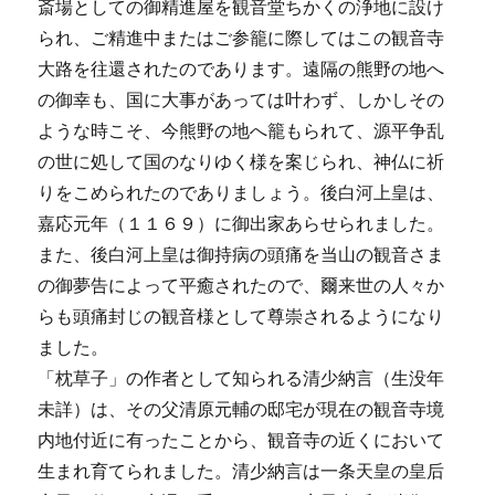
斎場としての御精進屋を観音堂ちかくの浄地に設け
られ、ご精進中またはご参籠に際してはこの観音寺
大路を往還されたのであります。遠隔の熊野の地へ
の御幸も、国に大事があっては叶わず、しかしその
ような時こそ、今熊野の地へ籠もられて、源平争乱
の世に処して国のなりゆく様を案じられ、神仏に祈
りをこめられたのでありましょう。後白河上皇は、
嘉応元年（１１６９）に御出家あらせられました。
また、後白河上皇は御持病の頭痛を当山の観音さま
の御夢告によって平癒されたので、爾来世の人々か
らも頭痛封じの観音様として尊崇されるようになり
ました。
「枕草子」の作者として知られる清少納言（生没年
未詳）は、その父清原元輔の邸宅が現在の観音寺境
内地付近に有ったことから、観音寺の近くにおいて
生まれ育てられました。清少納言は一条天皇の皇后