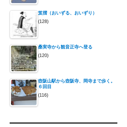
笈摺（おいずる、おいずり）
(128)
桑実寺から観音正寺へ登る
(120)
壺阪山駅から壺阪寺、岡寺まで歩く。
６回目
(116)