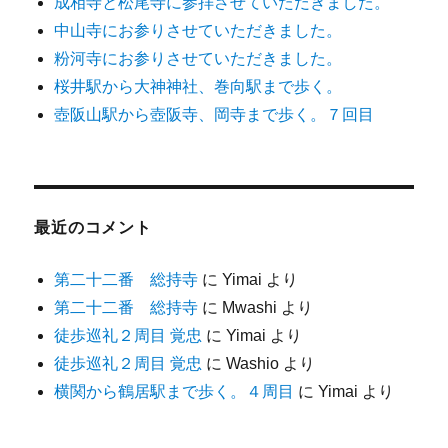
成相寺と松尾寺に参拝させていただきました。
中山寺にお参りさせていただきました。
粉河寺にお参りさせていただきました。
桜井駅から大神神社、巻向駅まで歩く。
壺阪山駅から壺阪寺、岡寺まで歩く。７回目
最近のコメント
第二十二番 総持寺
に
Yimai
より
第二十二番 総持寺
に
Mwashi
より
徒歩巡礼２周目 覚忠
に
Yimai
より
徒歩巡礼２周目 覚忠
に
Washio
より
横関から鶴居駅まで歩く。４周目
に
Yimai
より