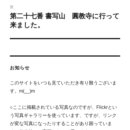
ビ
稿:
次
ゲ
第二十七番 書写山 圓教寺に行って
次
の
来ました。
ー
投
シ
稿:
ョ
ン
お知らせ
このサイトをいつも見ていただき有り難うございま
す。m(__)m
○ここに掲載されている写真なのですが、Flickrとい
う写真ギャラリーを使っています、ですが、リンク
が変な写真になったりすることがあり困っていま