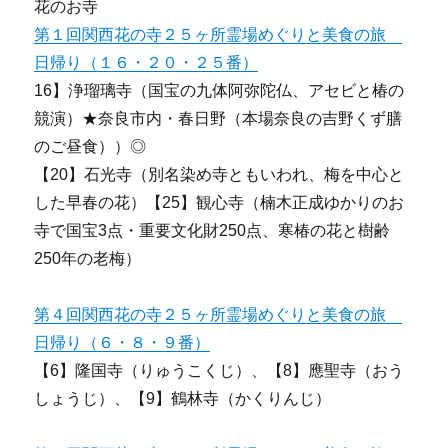
花のお寺
第１回関西花の寺２５ヶ所霊場めぐりと美食の旅
日帰り（１６・２０・２５番）
16】浄瑠璃寺（国宝の九体阿弥陀仏、アセビと椿の
競演）★奈良市内・春日野（本場奈良の吉野くず膳
のご昼食））◎
【20】石光寺（別名染め寺ともいわれ、梅を中心と
した早春の花）【25】観心寺（楠木正成ゆかりのお
寺で国宝3点・重要文化財250点、寒椿の花と樹齢
250年の老梅）
第４回関西花の寺２５ヶ所霊場めぐりと美食の旅
日帰り（６・８・９番）
【6】隆国寺（りゅうこくじ）、【8】應聖寺（おう
しょうじ）、【9】鶴林寺（かくりんじ）