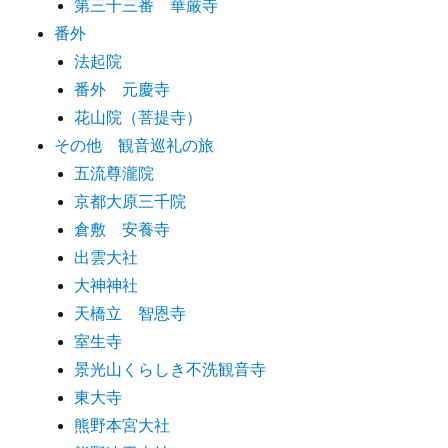
第三十三番 華厳寺
番外
法起院
番外 元慶寺
花山院（菩提寺）
その他 観音巡礼の旅
五流尊瀧院
京都大原三千院
倉敷 安養寺
出雲大社
大神神社
天橋立 智恩寺
室生寺
景光山くらしき不洗観音寺
東大寺
熊野本宮大社