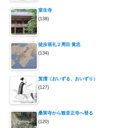
室生寺
(138)
徒歩巡礼２周目 覚忠
(134)
笈摺（おいずる、おいずり）
(127)
桑実寺から観音正寺へ登る
(120)