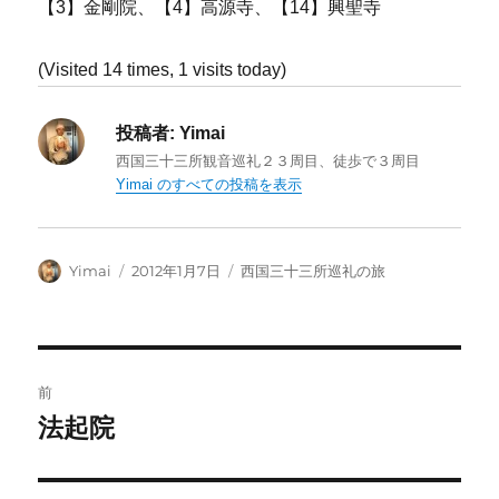
【3】金剛院、【4】高源寺、【14】興聖寺
(Visited 14 times, 1 visits today)
投稿者:
Yimai
西国三十三所観音巡礼２３周目、徒歩で３周目
Yimai のすべての投稿を表示
投
投
カ
Yimai
2012年1月7日
西国三十三所巡礼の旅
稿
稿
テ
者
日:
ゴ
リ
ー
投
前
稿
法起院
前
の
ナ
投