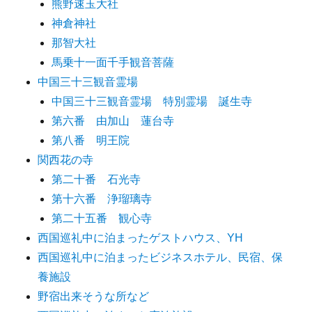
熊野速玉大社
神倉神社
那智大社
馬乗十一面千手観音菩薩
中国三十三観音霊場
中国三十三観音霊場 特別霊場 誕生寺
第六番 由加山 蓮台寺
第八番 明王院
関西花の寺
第二十番 石光寺
第十六番 浄瑠璃寺
第二十五番 観心寺
西国巡礼中に泊まったゲストハウス、YH
西国巡礼中に泊まったビジネスホテル、民宿、保
養施設
野宿出来そうな所など