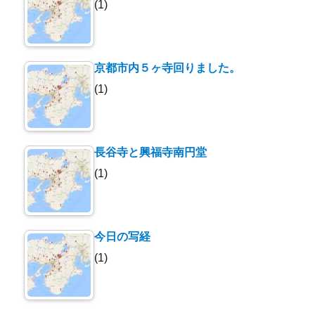
(1)
京都市内５ヶ寺回りました。
(1)
長谷寺と興福寺南円堂
(1)
今日の写経
(1)