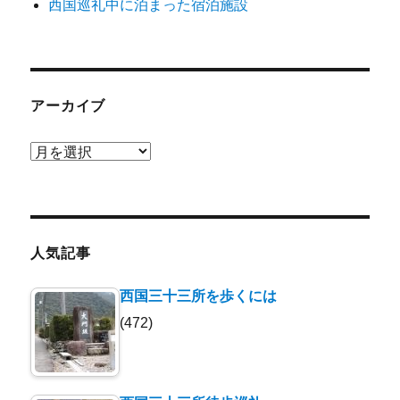
西国巡礼中に泊まった宿泊施設
アーカイブ
ア
ー
カ
イ
ブ
人気記事
西国三十三所を歩くには
(472)