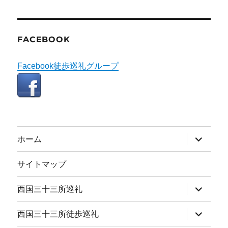
FACEBOOK
Facebook徒歩巡礼グループ
サ
ホーム
ブ
メ
ニ
サイトマップ
ュ
ー
を
サ
西国三十三所巡礼
展
ブ
開
メ
ニ
サ
西国三十三所徒歩巡礼
ュ
ブ
ー
メ