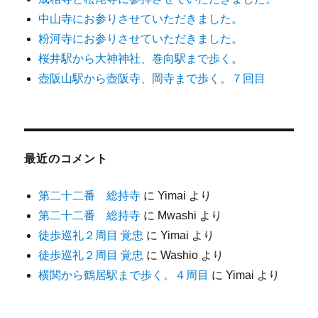
中山寺にお参りさせていただきました。
粉河寺にお参りさせていただきました。
桜井駅から大神神社、巻向駅まで歩く。
壺阪山駅から壺阪寺、岡寺まで歩く。７回目
最近のコメント
第二十二番 総持寺
に
Yimai
より
第二十二番 総持寺
に
Mwashi
より
徒歩巡礼２周目 覚忠
に
Yimai
より
徒歩巡礼２周目 覚忠
に
Washio
より
横関から鶴居駅まで歩く。４周目
に
Yimai
より