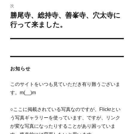
ゲ
次
勝尾寺、総持寺、善峯寺、穴太寺に
次
ー
の
行って来ました。
シ
投
稿:
ョ
ン
お知らせ
このサイトをいつも見ていただき有り難うございま
す。m(__)m
○ここに掲載されている写真なのですが、Flickrとい
う写真ギャラリーを使っています、ですが、リンク
が変な写真になったりすることがあり困っていま