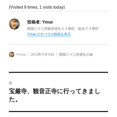
(Visited 9 times, 1 visits today)
投稿者:
Yimai
西国三十三所観音巡礼２３周目、徒歩で３周目
Yimai のすべての投稿を表示
投
投
カ
Yimai
2012年11月19日
西国三十三所巡礼の旅
稿
稿
テ
者
日:
ゴ
リ
ー
投
前
稿
宝厳寺、観音正寺に行ってきまし
前
の
た。
ナ
投
ビ
稿: