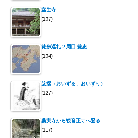
室生寺
(137)
徒歩巡礼２周目 覚忠
(134)
笈摺（おいずる、おいずり）
(127)
桑実寺から観音正寺へ登る
(117)