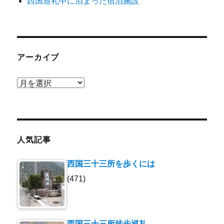
西国巡礼中に泊まった宿泊施設
アーカイブ
ア
ー
カ
イ
ブ
人気記事
西国三十三所を歩くには
(471)
西国三十三所徒歩巡礼