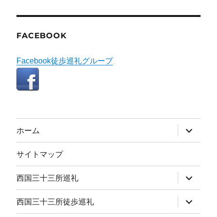
FACEBOOK
Facebook徒歩巡礼グループ
サ
ホーム
ブ
メ
ニ
サイトマップ
ュ
ー
を
サ
西国三十三所巡礼
展
ブ
開
メ
ニ
サ
西国三十三所徒歩巡礼
ュ
ブ
ー
メ