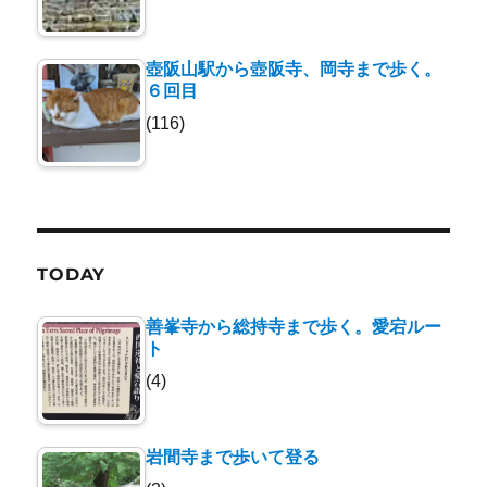
壺阪山駅から壺阪寺、岡寺まで歩く。
６回目
(116)
TODAY
善峯寺から総持寺まで歩く。愛宕ルー
ト
(4)
岩間寺まで歩いて登る