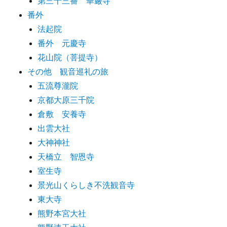
第三十三番 華厳寺
番外
法起院
番外 元慶寺
花山院（菩提寺）
その他 観音巡礼の旅
五流尊瀧院
京都大原三千院
倉敷 安養寺
出雲大社
大神神社
天橋立 智恩寺
室生寺
景光山くらしき不洗観音寺
東大寺
熊野本宮大社