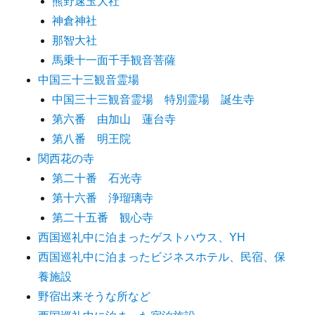
熊野速玉大社
神倉神社
那智大社
馬乗十一面千手観音菩薩
中国三十三観音霊場
中国三十三観音霊場 特別霊場 誕生寺
第六番 由加山 蓮台寺
第八番 明王院
関西花の寺
第二十番 石光寺
第十六番 浄瑠璃寺
第二十五番 観心寺
西国巡礼中に泊まったゲストハウス、YH
西国巡礼中に泊まったビジネスホテル、民宿、保
養施設
野宿出来そうな所など