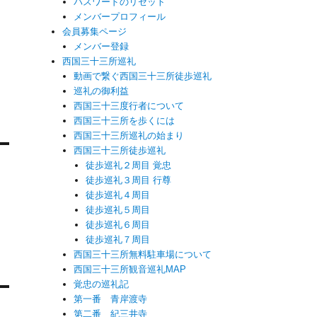
パスワードのリセット
メンバープロフィール
会員募集ページ
メンバー登録
西国三十三所巡礼
動画で繋ぐ西国三十三所徒歩巡礼
巡礼の御利益
西国三十三度行者について
西国三十三所を歩くには
西国三十三所巡礼の始まり
西国三十三所徒歩巡礼
徒歩巡礼２周目 覚忠
徒歩巡礼３周目 行尊
徒歩巡礼４周目
徒歩巡礼５周目
徒歩巡礼６周目
徒歩巡礼７周目
西国三十三所無料駐車場について
西国三十三所観音巡礼MAP
覚忠の巡礼記
第一番 青岸渡寺
第二番 紀三井寺