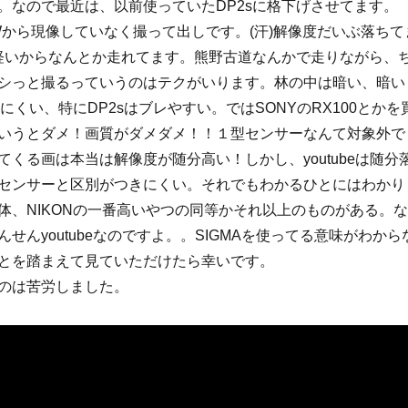
。なので最近は、以前使っていたDP2sに格下げさせてます。
Wから現像していなく撮って出しです。(汗)解像度だいぶ落ちて
は軽いからなんとか走れてます。熊野古道なんかで走りながら、
シっと撮るっていうのはテクがいります。林の中は暗い、暗い
出にくい、特にDP2sはブレやすい。ではSONYのRX100とかを
いうとダメ！画質がダメダメ！！１型センサーなんて対象外で
てくる画は本当は解像度が随分高い！しかし、youtubeは随分
センサーと区別がつきにくい。それでもわかるひとにはわかり
体、NIKONの一番高いやつの同等かそれ以上のものがある。な
せんyoutubeなのですよ。。SIGMAを使ってる意味がわから
とを踏まえて見ていただけたら幸いです。
のは苦労しました。