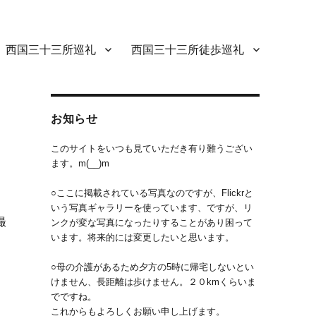
西国三十三所巡礼
西国三十三所徒歩巡礼
お知らせ
このサイトをいつも見ていただき有り難うござい
ます。m(__)m
○ここに掲載されている写真なのですが、Flickrと
いう写真ギャラリーを使っています、ですが、リ
撮
ンクが変な写真になったりすることがあり困って
います。将来的には変更したいと思います。
○母の介護があるため夕方の5時に帰宅しないとい
けません、長距離は歩けません。２０kmくらいま
でですね。
これからもよろしくお願い申し上げます。