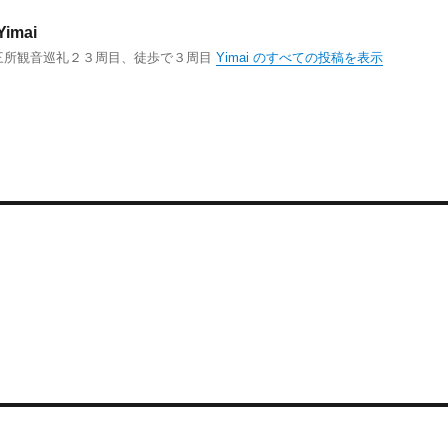
Yimai
三所観音巡礼２３周目、徒歩で３周目
Yimai のすべての投稿を表示