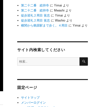
第二十二番 総持寺
に
Yimai
より
第二十二番 総持寺
に
Mwashi
より
徒歩巡礼２周目 覚忠
に
Yimai
より
徒歩巡礼２周目 覚忠
に
Washio
より
横関から鶴居駅まで歩く。４周目
に
Yimai
より
サイト内検索してください
検
検
索
索:
固定ページ
サイトマップ
メンバーログイン