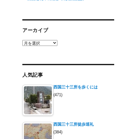
アーカイブ
ア
ー
カ
イ
ブ
人気記事
西国三十三所を歩くには
(471)
西国三十三所徒歩巡礼
(384)