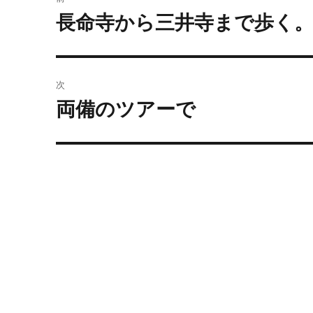
稿
長命寺から三井寺まで歩く
前
の
ナ
投
ビ
稿:
次
ゲ
両備のツアーで
次
の
ー
投
シ
稿:
ョ
ン