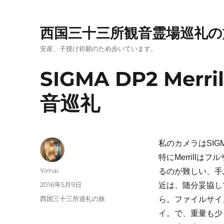
西国三十三所観音霊場巡礼の
安産、子授け祈願のため歩いています。
SIGMA DP2 Me
音巡礼
私のカメラはSI
特にMerrill
投
Yimai
るのが難しい、手
稿
投
2016年5月9日
近は、随分妥協し
者
稿
カ
西国三十三所巡礼の旅
ら。ファイルサイ
日:
テ
イ。で、重量も少
ゴ