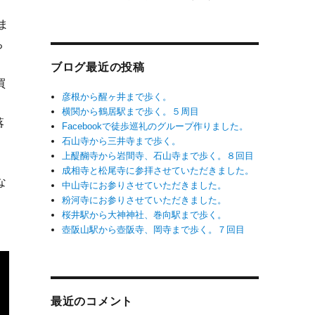
ま
ち
ブログ最近の投稿
買
彦根から醒ヶ井まで歩く。
横関から鶴居駅まで歩く。５周目
落
Facebookで徒歩巡礼のグループ作りました。
石山寺から三井寺まで歩く。
上醍醐寺から岩間寺、石山寺まで歩く。８回目
成相寺と松尾寺に参拝させていただきました。
な
中山寺にお参りさせていただきました。
粉河寺にお参りさせていただきました。
桜井駅から大神神社、巻向駅まで歩く。
壺阪山駅から壺阪寺、岡寺まで歩く。７回目
最近のコメント