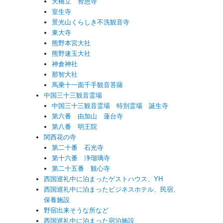
天橋立 智恩寺
室生寺
景光山くらしき不洗観音寺
東大寺
熊野本宮大社
熊野速玉大社
神倉神社
那智大社
馬乗十一面千手観音菩薩
中国三十三観音霊場
中国三十三観音霊場 特別霊場 誕生寺
第六番 由加山 蓮台寺
第八番 明王院
関西花の寺
第二十番 石光寺
第十六番 浄瑠璃寺
第二十五番 観心寺
西国巡礼中に泊まったゲストハウス、YH
西国巡礼中に泊まったビジネスホテル、民宿、
保養施設
野宿出来そうな所など
西国巡礼中に泊まった宿泊施設