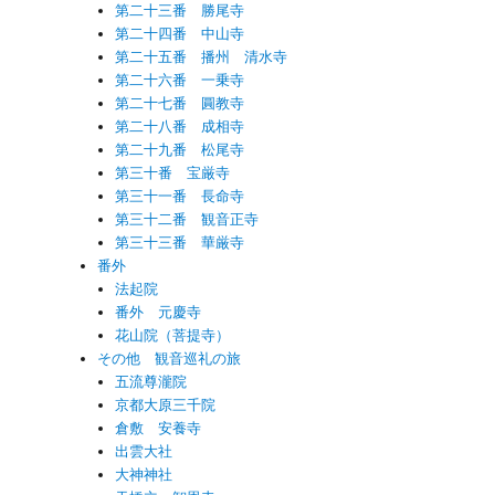
第二十三番 勝尾寺
第二十四番 中山寺
第二十五番 播州 清水寺
第二十六番 一乗寺
第二十七番 圓教寺
第二十八番 成相寺
第二十九番 松尾寺
第三十番 宝厳寺
第三十一番 長命寺
第三十二番 観音正寺
第三十三番 華厳寺
番外
法起院
番外 元慶寺
花山院（菩提寺）
その他 観音巡礼の旅
五流尊瀧院
京都大原三千院
倉敷 安養寺
出雲大社
大神神社