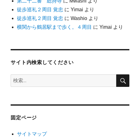
第二十二番 総持寺
に
Mwashi
より
徒歩巡礼２周目 覚忠
に
Yimai
より
徒歩巡礼２周目 覚忠
に
Washio
より
横関から鶴居駅まで歩く。４周目
に
Yimai
より
サイト内検索してください
検
検
索
索:
固定ページ
サイトマップ