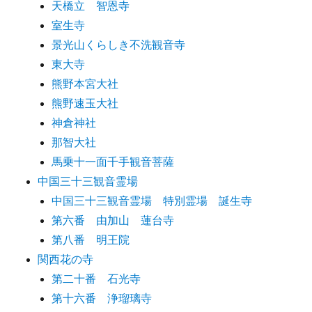
天橋立 智恩寺
室生寺
景光山くらしき不洗観音寺
東大寺
熊野本宮大社
熊野速玉大社
神倉神社
那智大社
馬乗十一面千手観音菩薩
中国三十三観音霊場
中国三十三観音霊場 特別霊場 誕生寺
第六番 由加山 蓮台寺
第八番 明王院
関西花の寺
第二十番 石光寺
第十六番 浄瑠璃寺