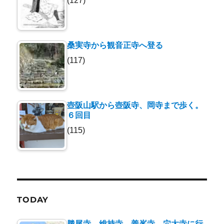
(127)
桑実寺から観音正寺へ登る
(117)
壺阪山駅から壺阪寺、岡寺まで歩く。
６回目
(115)
TODAY
勝尾寺、総持寺、善峯寺、穴太寺に行