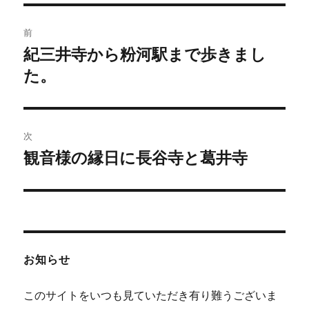
投
前
稿
紀三井寺から粉河駅まで歩きまし
前
の
た。
ナ
投
ビ
稿:
ゲ
次
観音様の縁日に長谷寺と葛井寺
次
ー
の
シ
投
稿:
ョ
ン
お知らせ
このサイトをいつも見ていただき有り難うございま