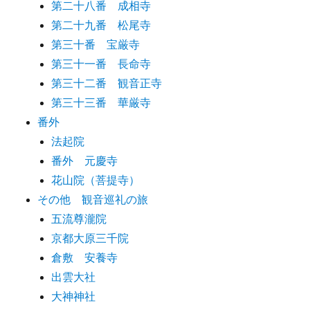
第二十八番 成相寺
第二十九番 松尾寺
第三十番 宝厳寺
第三十一番 長命寺
第三十二番 観音正寺
第三十三番 華厳寺
番外
法起院
番外 元慶寺
花山院（菩提寺）
その他 観音巡礼の旅
五流尊瀧院
京都大原三千院
倉敷 安養寺
出雲大社
大神神社