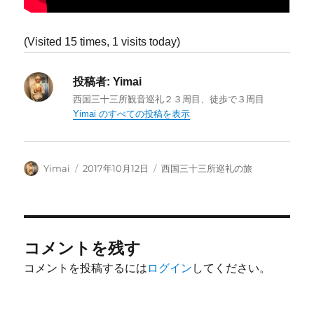
(Visited 15 times, 1 visits today)
投稿者:
Yimai
西国三十三所観音巡礼２３周目、徒歩で３周目
Yimai のすべての投稿を表示
投
投
カ
Yimai
2017年10月12日
西国三十三所巡礼の旅
稿
稿
テ
者
日:
ゴ
リ
ー
コメントを残す
コメントを投稿するには
ログイン
してください。