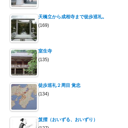
天橋立から成相寺まで徒歩巡礼。
(169)
室生寺
(135)
徒歩巡礼２周目 覚忠
(134)
笈摺（おいずる、おいずり）