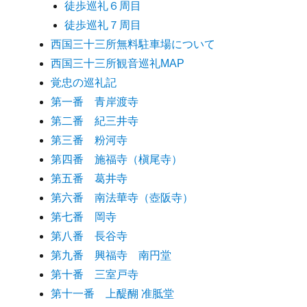
徒歩巡礼６周目
徒歩巡礼７周目
西国三十三所無料駐車場について
西国三十三所観音巡礼MAP
覚忠の巡礼記
第一番 青岸渡寺
第二番 紀三井寺
第三番 粉河寺
第四番 施福寺（槇尾寺）
第五番 葛井寺
第六番 南法華寺（壺阪寺）
第七番 岡寺
第八番 長谷寺
第九番 興福寺 南円堂
第十番 三室戸寺
第十一番 上醍醐 准胝堂