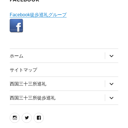
Facebook徒歩巡礼グループ
サ
ホーム
ブ
メ
ニ
サイトマップ
ュ
ー
を
サ
西国三十三所巡礼
展
ブ
開
メ
ニ
サ
西国三十三所徒歩巡礼
ュ
ブ
ー
メ
を
ニ
展
ュ
instagram
twitter
facebook
開
ー
を