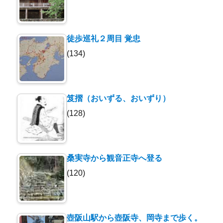
徒歩巡礼２周目 覚忠
(134)
笈摺（おいずる、おいずり）
(128)
桑実寺から観音正寺へ登る
(120)
壺阪山駅から壺阪寺、岡寺まで歩く。