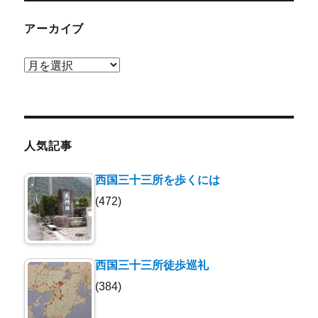
アーカイブ
ア
ー
カ
イ
ブ
人気記事
西国三十三所を歩くには
(472)
西国三十三所徒歩巡礼
(384)