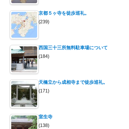
京都５ヶ寺を徒歩巡礼。
(239)
西国三十三所無料駐車場について
(184)
天橋立から成相寺まで徒歩巡礼。
(171)
室生寺
(138)