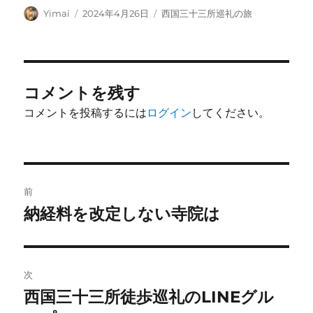
投
投
カ
Yimai
2024年4月26日
西国三十三所巡礼の旅
稿
稿
テ
者
日:
ゴ
リ
ー
コメントを残す
コメントを投稿するには
ログイン
してください。
投
前
稿
納経料を改定しない寺院は
前
の
ナ
投
ビ
稿:
次
ゲ
西国三十三所徒歩巡礼のLINEグル
次