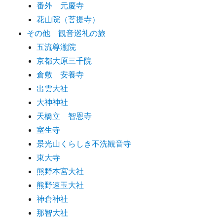
番外 元慶寺
花山院（菩提寺）
その他 観音巡礼の旅
五流尊瀧院
京都大原三千院
倉敷 安養寺
出雲大社
大神神社
天橋立 智恩寺
室生寺
景光山くらしき不洗観音寺
東大寺
熊野本宮大社
熊野速玉大社
神倉神社
那智大社