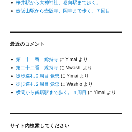
桜井駅から大神神社、巻向駅まで歩く。
壺阪山駅から壺阪寺、岡寺まで歩く。７回目
最近のコメント
第二十二番 総持寺
に
Yimai
より
第二十二番 総持寺
に
Mwashi
より
徒歩巡礼２周目 覚忠
に
Yimai
より
徒歩巡礼２周目 覚忠
に
Washio
より
横関から鶴居駅まで歩く。４周目
に
Yimai
より
サイト内検索してください