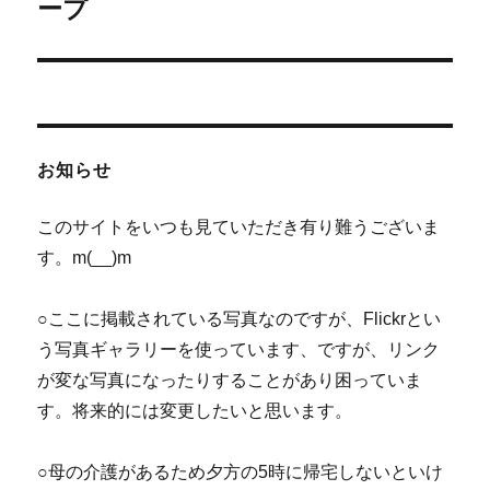
の
ープ
ー
投
シ
稿:
ョ
ン
お知らせ
このサイトをいつも見ていただき有り難うございま
す。m(__)m
○ここに掲載されている写真なのですが、Flickrとい
う写真ギャラリーを使っています、ですが、リンク
が変な写真になったりすることがあり困っていま
す。将来的には変更したいと思います。
○母の介護があるため夕方の5時に帰宅しないといけ