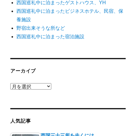
西国巡礼中に泊まったゲストハウス、YH
西国巡礼中に泊まったビジネスホテル、民宿、保
養施設
野宿出来そうな所など
西国巡礼中に泊まった宿泊施設
アーカイブ
ア
ー
カ
イ
ブ
人気記事
西国三十三所を歩くには