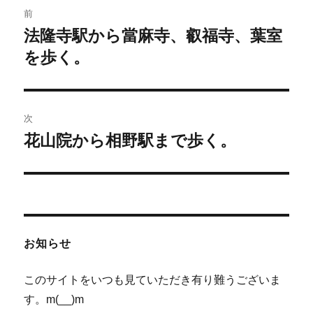
投
前
稿
法隆寺駅から當麻寺、叡福寺、葉室
前
の
を歩く。
ナ
投
ビ
稿:
ゲ
次
花山院から相野駅まで歩く。
次
ー
の
シ
投
稿:
ョ
ン
お知らせ
このサイトをいつも見ていただき有り難うございま
す。m(__)m