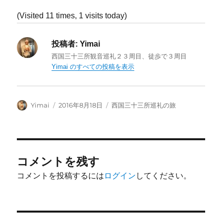
(Visited 11 times, 1 visits today)
投稿者:
Yimai
西国三十三所観音巡礼２３周目、徒歩で３周目
Yimai のすべての投稿を表示
投
投
カ
Yimai
2016年8月18日
西国三十三所巡礼の旅
稿
稿
テ
者
日:
ゴ
リ
ー
コメントを残す
コメントを投稿するには
ログイン
してください。