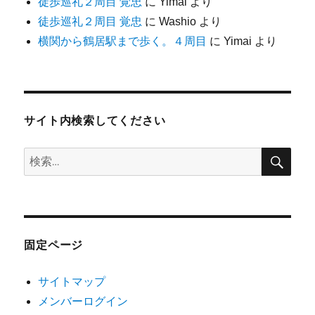
徒歩巡礼２周目 覚忠
に
Yimai
より
徒歩巡礼２周目 覚忠
に
Washio
より
横関から鶴居駅まで歩く。４周目
に
Yimai
より
サイト内検索してください
検
検
索
索:
固定ページ
サイトマップ
メンバーログイン