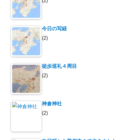
(2)
今日の写経
(2)
徒歩巡礼４周目
(2)
神倉神社
(2)