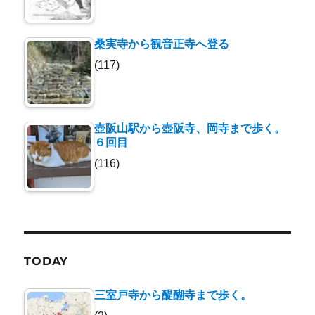
桑実寺から観音正寺へ登る
(117)
壺阪山駅から壺阪寺、岡寺まで歩く。
６回目
(116)
TODAY
三室戸寺から醍醐寺まで歩く。