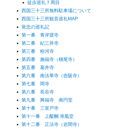
徒歩巡礼７周目
西国三十三所無料駐車場について
西国三十三所観音巡礼MAP
覚忠の巡礼記
第一番 青岸渡寺
第二番 紀三井寺
第三番 粉河寺
第四番 施福寺（槇尾寺）
第五番 葛井寺
第六番 南法華寺（壺阪寺）
第七番 岡寺
第八番 長谷寺
第九番 興福寺 南円堂
第十番 三室戸寺
第十一番 上醍醐 准胝堂
第十二番 正法寺（岩間寺）