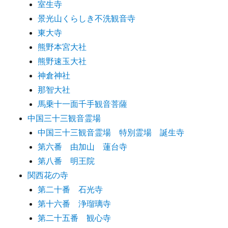
室生寺
景光山くらしき不洗観音寺
東大寺
熊野本宮大社
熊野速玉大社
神倉神社
那智大社
馬乗十一面千手観音菩薩
中国三十三観音霊場
中国三十三観音霊場 特別霊場 誕生寺
第六番 由加山 蓮台寺
第八番 明王院
関西花の寺
第二十番 石光寺
第十六番 浄瑠璃寺
第二十五番 観心寺