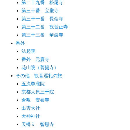
第二十九番 松尾寺
第三十番 宝厳寺
第三十一番 長命寺
第三十二番 観音正寺
第三十三番 華厳寺
番外
法起院
番外 元慶寺
花山院（菩提寺）
その他 観音巡礼の旅
五流尊瀧院
京都大原三千院
倉敷 安養寺
出雲大社
大神神社
天橋立 智恩寺