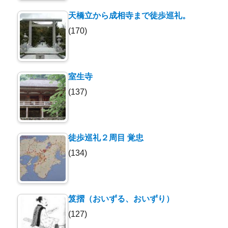
天橋立から成相寺まで徒歩巡礼。
(170)
室生寺
(137)
徒歩巡礼２周目 覚忠
(134)
笈摺（おいずる、おいずり）
(127)