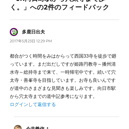
く。」への2件のフィードバック
多鹿日出夫
よ
り:
2017年5月23日 12:29 PM
都合がつく時間をみはからって西国33寺を徒歩で廻
っています。まだ出だしですが姫路円教寺～播州清
水寺～総持寺まで来て、一時帰宅中です。続いて穴
太寺・善峯寺を目指しています。お寺も良いんです
が道中のさまざまな見聞きも楽しみです。向日市駅
から穴太寺までの道中記参考になります。
ログインして返信する
今井義信
よ