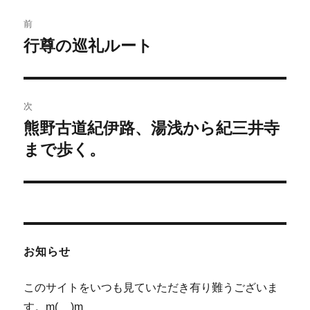
投
前
稿
行尊の巡礼ルート
前
の
ナ
投
ビ
稿:
次
ゲ
熊野古道紀伊路、湯浅から紀三井寺
次
の
まで歩く。
ー
投
シ
稿:
ョ
ン
お知らせ
このサイトをいつも見ていただき有り難うございま
す。m(__)m