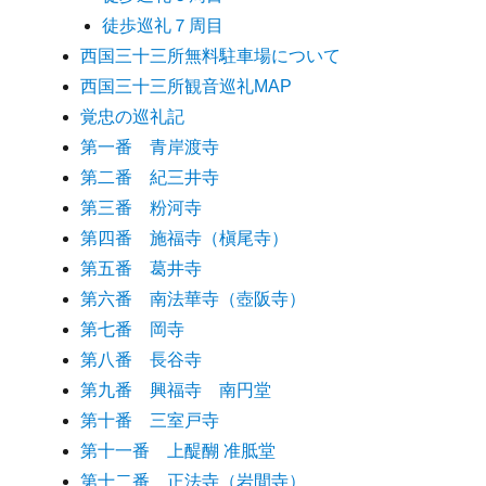
徒歩巡礼７周目
西国三十三所無料駐車場について
西国三十三所観音巡礼MAP
覚忠の巡礼記
第一番 青岸渡寺
第二番 紀三井寺
第三番 粉河寺
第四番 施福寺（槇尾寺）
第五番 葛井寺
第六番 南法華寺（壺阪寺）
第七番 岡寺
第八番 長谷寺
第九番 興福寺 南円堂
第十番 三室戸寺
第十一番 上醍醐 准胝堂
第十二番 正法寺（岩間寺）