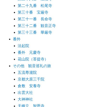
第二十九番 松尾寺
第三十番 宝厳寺
第三十一番 長命寺
第三十二番 観音正寺
第三十三番 華厳寺
番外
法起院
番外 元慶寺
花山院（菩提寺）
その他 観音巡礼の旅
五流尊瀧院
京都大原三千院
倉敷 安養寺
出雲大社
大神神社
天橋立 智恩寺