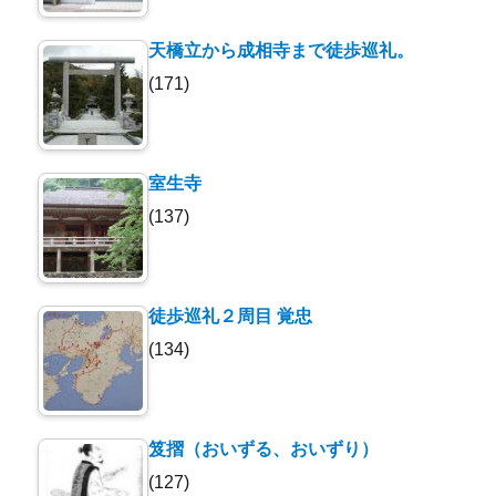
天橋立から成相寺まで徒歩巡礼。
(171)
室生寺
(137)
徒歩巡礼２周目 覚忠
(134)
笈摺（おいずる、おいずり）
(127)