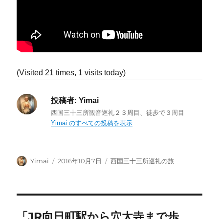
(Visited 21 times, 1 visits today)
投稿者:
Yimai
西国三十三所観音巡礼２３周目、徒歩で３周目
Yimai のすべての投稿を表示
投
投
カ
Yimai
2016年10月7日
西国三十三所巡礼の旅
稿
稿
テ
者
日:
ゴ
リ
ー
「JR向日町駅から穴太寺まで歩