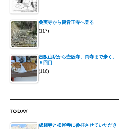
桑実寺から観音正寺へ登る
(117)
壺阪山駅から壺阪寺、岡寺まで歩く。
６回目
(116)
TODAY
成相寺と松尾寺に参拝させていただき