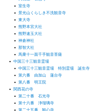
室生寺
景光山くらしき不洗観音寺
東大寺
熊野本宮大社
熊野速玉大社
神倉神社
那智大社
馬乗十一面千手観音菩薩
中国三十三観音霊場
中国三十三観音霊場 特別霊場 誕生寺
第六番 由加山 蓮台寺
第八番 明王院
関西花の寺
第二十番 石光寺
第十六番 浄瑠璃寺
第二十五番 観心寺