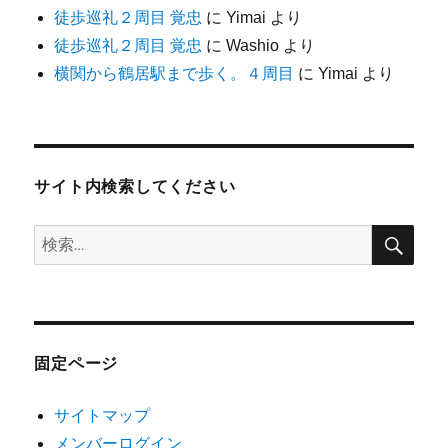
徒歩巡礼２周目 覚忠
に
Yimai
より
徒歩巡礼２周目 覚忠
に
Washio
より
横関から鶴居駅まで歩く。４周目
に
Yimai
より
サイト内検索してください
検
検
索
索:
固定ページ
サイトマップ
メンバーログイン