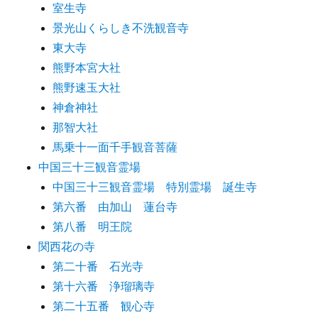
室生寺
景光山くらしき不洗観音寺
東大寺
熊野本宮大社
熊野速玉大社
神倉神社
那智大社
馬乗十一面千手観音菩薩
中国三十三観音霊場
中国三十三観音霊場 特別霊場 誕生寺
第六番 由加山 蓮台寺
第八番 明王院
関西花の寺
第二十番 石光寺
第十六番 浄瑠璃寺
第二十五番 観心寺