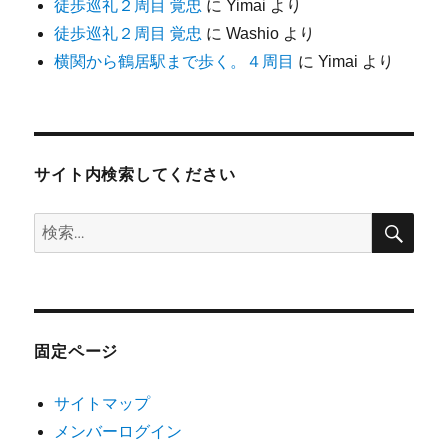
徒歩巡礼２周目 覚忠
に
Yimai
より
徒歩巡礼２周目 覚忠
に
Washio
より
横関から鶴居駅まで歩く。４周目
に
Yimai
より
サイト内検索してください
検
検
索
索:
固定ページ
サイトマップ
メンバーログイン