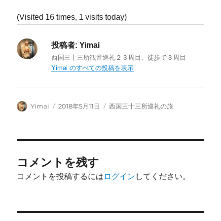
(Visited 16 times, 1 visits today)
投稿者:
Yimai
西国三十三所観音巡礼２３周目、徒歩で３周目
Yimai のすべての投稿を表示
投
投
カ
Yimai
2018年5月11日
西国三十三所巡礼の旅
稿
稿
テ
者
日:
ゴ
リ
ー
コメントを残す
コメントを投稿するには
ログイン
してください。