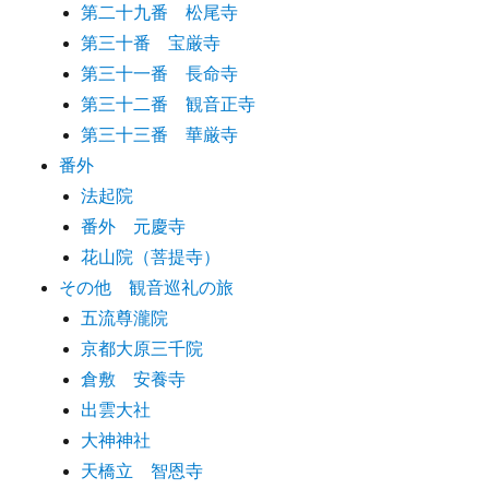
第二十九番 松尾寺
第三十番 宝厳寺
第三十一番 長命寺
第三十二番 観音正寺
第三十三番 華厳寺
番外
法起院
番外 元慶寺
花山院（菩提寺）
その他 観音巡礼の旅
五流尊瀧院
京都大原三千院
倉敷 安養寺
出雲大社
大神神社
天橋立 智恩寺