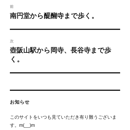
投
前
稿
南円堂から醍醐寺まで歩く。
前
の
ナ
投
ビ
稿:
次
ゲ
壺阪山駅から岡寺、長谷寺まで歩
次
の
く。
ー
投
シ
稿:
ョ
ン
お知らせ
このサイトをいつも見ていただき有り難うございま
す。m(__)m