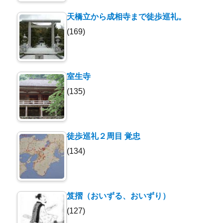
天橋立から成相寺まで徒歩巡礼。
(169)
室生寺
(135)
徒歩巡礼２周目 覚忠
(134)
笈摺（おいずる、おいずり）
(127)