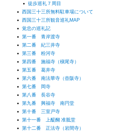
徒歩巡礼７周目
西国三十三所無料駐車場について
西国三十三所観音巡礼MAP
覚忠の巡礼記
第一番 青岸渡寺
第二番 紀三井寺
第三番 粉河寺
第四番 施福寺（槇尾寺）
第五番 葛井寺
第六番 南法華寺（壺阪寺）
第七番 岡寺
第八番 長谷寺
第九番 興福寺 南円堂
第十番 三室戸寺
第十一番 上醍醐 准胝堂
第十二番 正法寺（岩間寺）