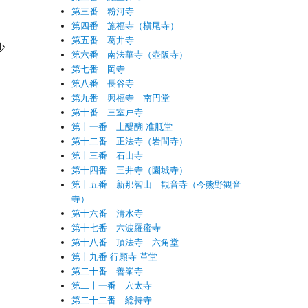
第三番 粉河寺
第四番 施福寺（槇尾寺）
第五番 葛井寺
少
第六番 南法華寺（壺阪寺）
第七番 岡寺
第八番 長谷寺
第九番 興福寺 南円堂
第十番 三室戸寺
第十一番 上醍醐 准胝堂
第十二番 正法寺（岩間寺）
第十三番 石山寺
第十四番 三井寺（園城寺）
第十五番 新那智山 観音寺（今熊野観音
寺）
第十六番 清水寺
第十七番 六波羅蜜寺
第十八番 頂法寺 六角堂
第十九番 行願寺 革堂
第二十番 善峯寺
第二十一番 穴太寺
第二十二番 総持寺