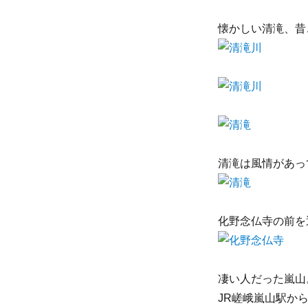
懐かしい清滝、昔
清滝は風情があっ
化野念仏寺の前を
凄い人だった嵐山
JR嵯峨嵐山駅か