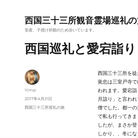
西国三十三所観音霊場巡礼の
安産、子授け祈願のため歩いています。
西国巡礼と愛宕詣り
西国三十三所を徒
覚忠は三室戸寺で
投
Yimai
われます。愛宕詣
稿
投
2017年4月21日
月詣り」と言われ
者
稿
カ
西国三十三所巡礼の旅
僧でした。都一の
日:
テ
で私も行ってきま
ゴ
したが、まさか登
リ
ー
しかり、、冬にな