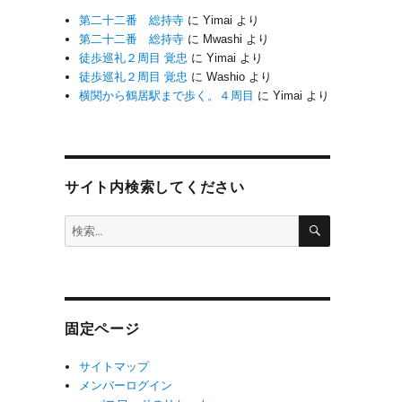
第二十二番 総持寺
に
Yimai
より
第二十二番 総持寺
に
Mwashi
より
徒歩巡礼２周目 覚忠
に
Yimai
より
徒歩巡礼２周目 覚忠
に
Washio
より
横関から鶴居駅まで歩く。４周目
に
Yimai
より
サイト内検索してください
検
検
索
索:
固定ページ
サイトマップ
メンバーログイン