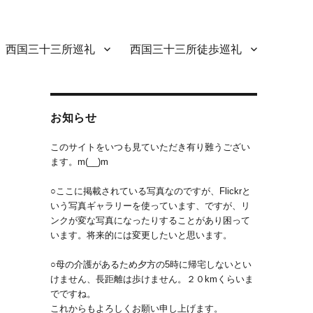
西国三十三所巡礼
西国三十三所徒歩巡礼
お知らせ
このサイトをいつも見ていただき有り難うござい
ます。m(__)m
○ここに掲載されている写真なのですが、Flickrと
いう写真ギャラリーを使っています、ですが、リ
ンクが変な写真になったりすることがあり困って
います。将来的には変更したいと思います。
○母の介護があるため夕方の5時に帰宅しないとい
けません、長距離は歩けません。２０kmくらいま
でですね。
これからもよろしくお願い申し上げます。