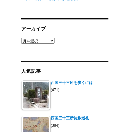
アーカイブ
ア
ー
カ
イ
ブ
人気記事
西国三十三所を歩くには
(471)
西国三十三所徒歩巡礼
(384)