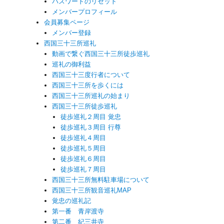
パスワードのリセット
メンバープロフィール
会員募集ページ
メンバー登録
西国三十三所巡礼
動画で繋ぐ西国三十三所徒歩巡礼
巡礼の御利益
西国三十三度行者について
西国三十三所を歩くには
西国三十三所巡礼の始まり
西国三十三所徒歩巡礼
徒歩巡礼２周目 覚忠
徒歩巡礼３周目 行尊
徒歩巡礼４周目
徒歩巡礼５周目
徒歩巡礼６周目
徒歩巡礼７周目
西国三十三所無料駐車場について
西国三十三所観音巡礼MAP
覚忠の巡礼記
第一番 青岸渡寺
第二番 紀三井寺