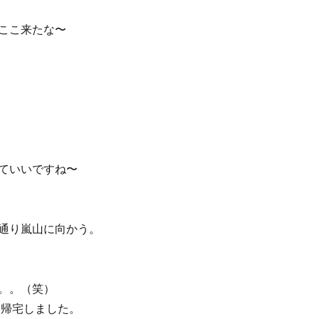
ここ来たな〜
ていいですね〜
通り嵐山に向かう。
。。（笑）
ら帰宅しました。