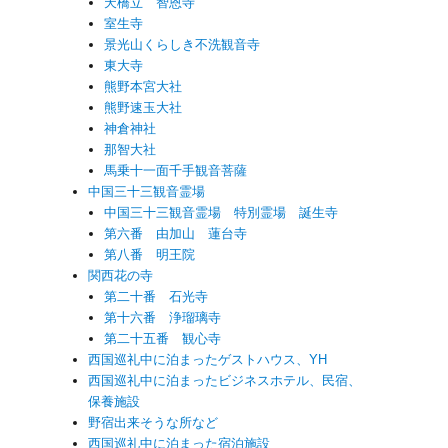
天橋立 智恩寺
室生寺
景光山くらしき不洗観音寺
東大寺
熊野本宮大社
熊野速玉大社
神倉神社
那智大社
馬乗十一面千手観音菩薩
中国三十三観音霊場
中国三十三観音霊場 特別霊場 誕生寺
第六番 由加山 蓮台寺
第八番 明王院
関西花の寺
第二十番 石光寺
第十六番 浄瑠璃寺
第二十五番 観心寺
西国巡礼中に泊まったゲストハウス、YH
西国巡礼中に泊まったビジネスホテル、民宿、
保養施設
野宿出来そうな所など
西国巡礼中に泊まった宿泊施設