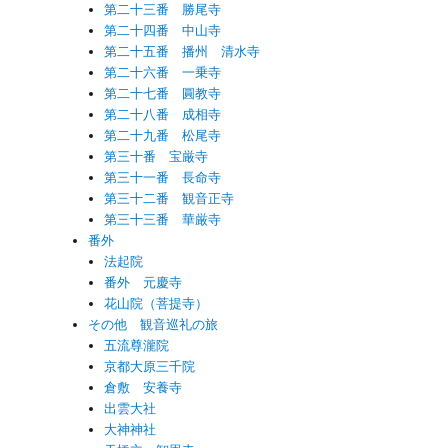
第二十三番 勝尾寺
第二十四番 中山寺
第二十五番 播州 清水寺
第二十六番 一乗寺
第二十七番 圓教寺
第二十八番 成相寺
第二十九番 松尾寺
第三十番 宝厳寺
第三十一番 長命寺
第三十二番 観音正寺
第三十三番 華厳寺
番外
法起院
番外 元慶寺
花山院（菩提寺）
その他 観音巡礼の旅
五流尊瀧院
京都大原三千院
倉敷 安養寺
出雲大社
大神神社