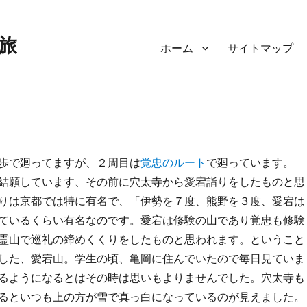
旅
ホーム
サイトマップ
歩で廻ってますが、２周目は
覚忠のルート
で廻っています。
結願しています、その前に穴太寺から愛宕詣りをしたものと思
りは京都では特に有名で、「伊勢を７度、熊野を３度、愛宕は
ているくらい有名なのです。愛宕は修験の山であり覚忠も修験
霊山で巡礼の締めくくりをしたものと思われます。ということ
した、愛宕山。学生の頃、亀岡に住んでいたので毎日見ていま
るようになるとはその時は思いもよりませんでした。穴太寺も
るといつも上の方が雪で真っ白になっているのが見えました。