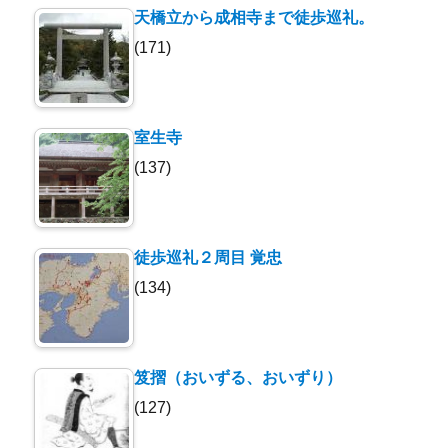
天橋立から成相寺まで徒歩巡礼。
(171)
室生寺
(137)
徒歩巡礼２周目 覚忠
(134)
笈摺（おいずる、おいずり）
(127)