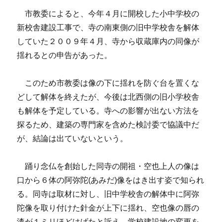
市教委によると、今年４月に開校した小中学校の
新校舎建設工事で、寺の南東側の旧中学校舎を解体
していた２００９年４月、寺から収蔵庫内の同像が
揺れるとの申告があった。
このため市教委は像の下に揺れを防ぐ台を置くな
どして解体を終えたが、今後は北西側の旧小学校舎
も解体を予定している。寺への影響が出ない方法を
探るため、建築の専門家を含めた検討委で協議中だ
が、結論は出ていないという。
踊り念仏を創始した同寺の開祖・空也上人の像は
口から６体の阿弥陀(あみだ)像をはき出す姿で知られ
る。同寺は取材に対し、旧中学校舎の解体中に阿弥
陀像を取り付けた針金が上下に揺れ、空也像の唇の
漆が１ミリほどはげたと訴え、学校建設地の変更を