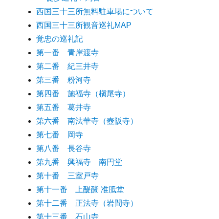
西国三十三所無料駐車場について
西国三十三所観音巡礼MAP
覚忠の巡礼記
第一番 青岸渡寺
第二番 紀三井寺
第三番 粉河寺
第四番 施福寺（槇尾寺）
第五番 葛井寺
第六番 南法華寺（壺阪寺）
第七番 岡寺
第八番 長谷寺
第九番 興福寺 南円堂
第十番 三室戸寺
第十一番 上醍醐 准胝堂
第十二番 正法寺（岩間寺）
第十三番 石山寺