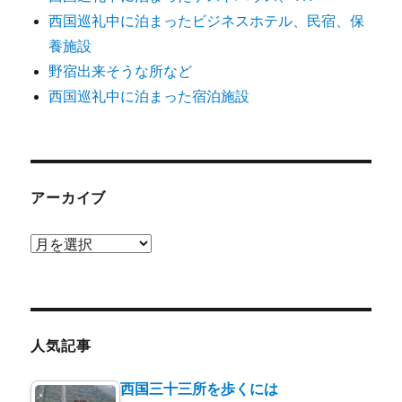
西国巡礼中に泊まったビジネスホテル、民宿、保
養施設
野宿出来そうな所など
西国巡礼中に泊まった宿泊施設
アーカイブ
ア
ー
カ
イ
ブ
人気記事
西国三十三所を歩くには