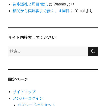
徒歩巡礼２周目 覚忠
に
Washio
より
横関から鶴居駅まで歩く。４周目
に
Yimai
より
サイト内検索してください
検
検
索
索:
固定ページ
サイトマップ
メンバーログイン
パスワードのリセット