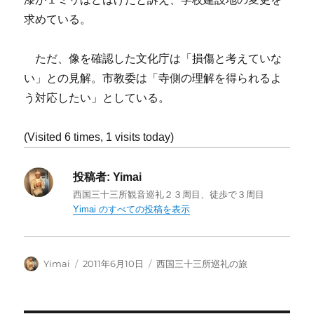
求めている。
ただ、像を確認した文化庁は「損傷と考えていな
い」との見解。市教委は「寺側の理解を得られるよ
う対応したい」としている。
(Visited 6 times, 1 visits today)
投稿者:
Yimai
西国三十三所観音巡礼２３周目、徒歩で３周目
Yimai のすべての投稿を表示
投
投
カ
Yimai
2011年6月10日
西国三十三所巡礼の旅
稿
稿
テ
者
日:
ゴ
リ