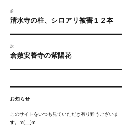
ー
投
前
稿
清水寺の柱、シロアリ被害１２本
前
の
ナ
投
ビ
稿:
次
ゲ
倉敷安養寺の紫陽花
次
の
ー
投
シ
稿:
ョ
お知らせ
ン
このサイトをいつも見ていただき有り難うございま
す。m(__)m