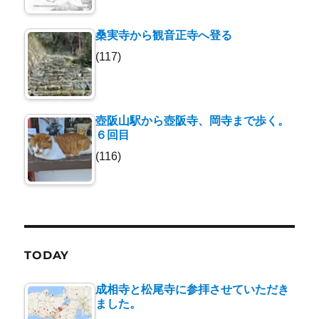
桑実寺から観音正寺へ登る
(117)
壺阪山駅から壺阪寺、岡寺まで歩く。
６回目
(116)
TODAY
成相寺と松尾寺に参拝させていただき
ました。