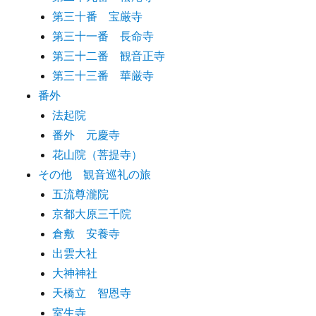
第三十番 宝厳寺
第三十一番 長命寺
第三十二番 観音正寺
第三十三番 華厳寺
番外
法起院
番外 元慶寺
花山院（菩提寺）
その他 観音巡礼の旅
五流尊瀧院
京都大原三千院
倉敷 安養寺
出雲大社
大神神社
天橋立 智恩寺
室生寺