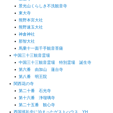
景光山くらしき不洗観音寺
東大寺
熊野本宮大社
熊野速玉大社
神倉神社
那智大社
馬乗十一面千手観音菩薩
中国三十三観音霊場
中国三十三観音霊場 特別霊場 誕生寺
第六番 由加山 蓮台寺
第八番 明王院
関西花の寺
第二十番 石光寺
第十六番 浄瑠璃寺
第二十五番 観心寺
西国巡礼中に泊まったゲストハウス、YH