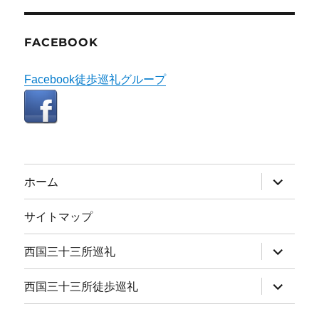
FACEBOOK
Facebook徒歩巡礼グループ
サ
ホーム
ブ
メ
ニ
サイトマップ
ュ
ー
を
サ
西国三十三所巡礼
展
ブ
開
メ
ニ
サ
西国三十三所徒歩巡礼
ュ
ブ
ー
メ
を
ニ