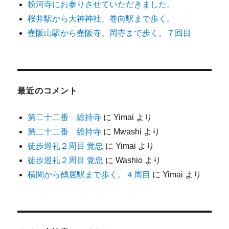
粉河寺にお参りさせていただきました。
桜井駅から大神神社、巻向駅まで歩く。
壺阪山駅から壺阪寺、岡寺まで歩く。７回目
最近のコメント
第二十二番 総持寺
に
Yimai
より
第二十二番 総持寺
に
Mwashi
より
徒歩巡礼２周目 覚忠
に
Yimai
より
徒歩巡礼２周目 覚忠
に
Washio
より
横関から鶴居駅まで歩く。４周目
に
Yimai
より