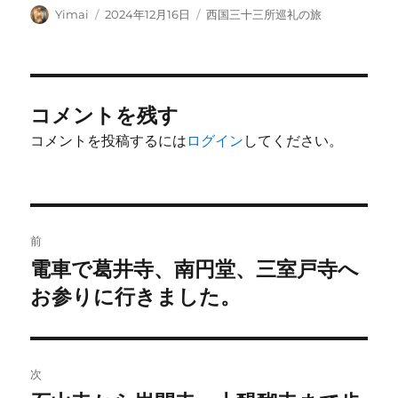
投
投
カ
Yimai
2024年12月16日
西国三十三所巡礼の旅
稿
稿
テ
者
日:
ゴ
リ
ー
コメントを残す
コメントを投稿するには
ログイン
してください。
投
前
稿
電車で葛井寺、南円堂、三室戸寺へ
前
の
お参りに行きました。
ナ
投
ビ
稿:
ゲ
次