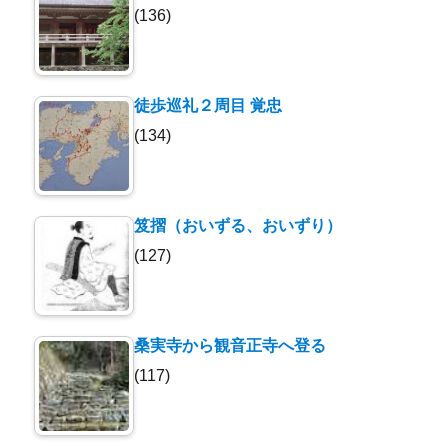
(136)
徒歩巡礼２周目 覚忠
(134)
笈摺（おいずる、おいずり）
(127)
桑実寺から観音正寺へ登る
(117)