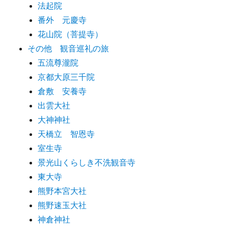
法起院
番外 元慶寺
花山院（菩提寺）
その他 観音巡礼の旅
五流尊瀧院
京都大原三千院
倉敷 安養寺
出雲大社
大神神社
天橋立 智恩寺
室生寺
景光山くらしき不洗観音寺
東大寺
熊野本宮大社
熊野速玉大社
神倉神社