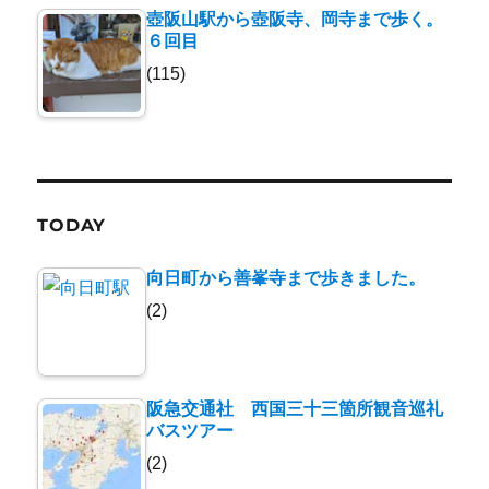
壺阪山駅から壺阪寺、岡寺まで歩く。
６回目
(115)
TODAY
向日町から善峯寺まで歩きました。
(2)
阪急交通社 西国三十三箇所観音巡礼
バスツアー
(2)