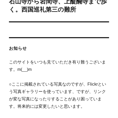
石山寺から岩間寺、上醍醐寺まで歩
次
ー
の
く。西国巡礼第三の難所
シ
投
稿:
ョ
ン
お知らせ
このサイトをいつも見ていただき有り難うございま
す。m(__)m
○ここに掲載されている写真なのですが、Flickrとい
う写真ギャラリーを使っています、ですが、リンク
が変な写真になったりすることがあり困っていま
す。将来的には変更したいと思います。