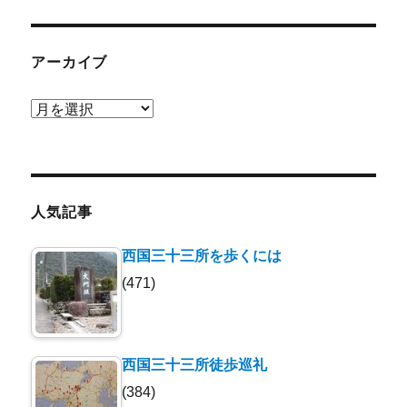
アーカイブ
ア
ー
カ
イ
ブ
人気記事
西国三十三所を歩くには
(471)
西国三十三所徒歩巡礼
(384)