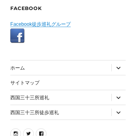
FACEBOOK
Facebook徒歩巡礼グループ
サ
ホーム
ブ
メ
ニ
サイトマップ
ュ
ー
を
サ
西国三十三所巡礼
展
ブ
開
メ
ニ
サ
西国三十三所徒歩巡礼
ュ
ブ
ー
メ
を
ニ
展
ュ
instagram
twitter
facebook
開
ー