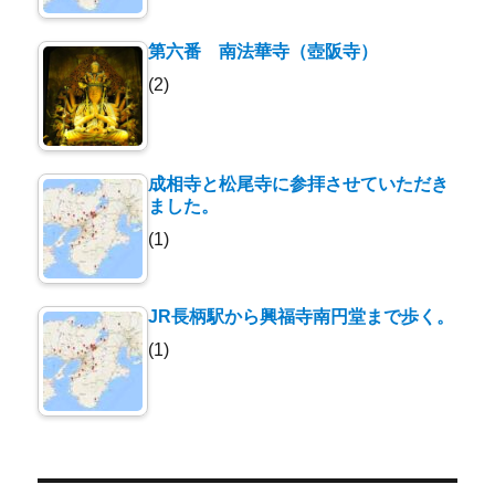
第六番 南法華寺（壺阪寺）
(2)
成相寺と松尾寺に参拝させていただき
ました。
(1)
JR長柄駅から興福寺南円堂まで歩く。
(1)