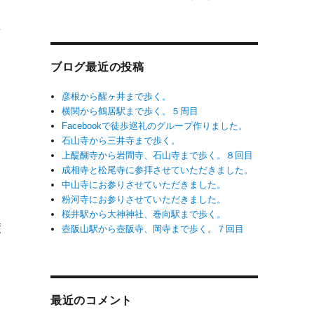
坊
ブログ最近の投稿
彦根から醒ヶ井まで歩く。
横関から鶴居駅まで歩く。５周目
Facebookで徒歩巡礼のグループ作りました。
石山寺から三井寺まで歩く。
上醍醐寺から岩間寺、石山寺まで歩く。８回目
成相寺と松尾寺に参拝させていただきました。
中山寺にお参りさせていただきました。
粉河寺にお参りさせていただきました。
８
桜井駅から大神神社、巻向駅まで歩く。
度
壺阪山駅から壺阪寺、岡寺まで歩く。７回目
最近のコメント