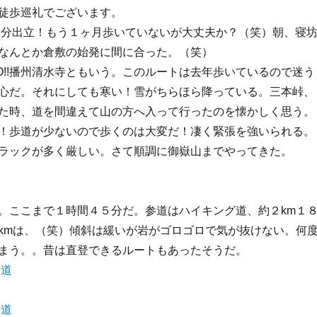
徒歩巡礼でございます。
５分出立！もう１ヶ月歩いていないが大丈夫か？（笑）朝、寝
なんとか倉敷の始発に間に合った。（笑）
O!!播州清水寺ともいう。このルートは去年歩いているので迷う
心だ。それにしても寒い！雪がちらほら降っている。三本峠、
た時、道を間違えて山の方へ入って行ったのを懐かしく思う。
！歩道が少ないので歩くのは大変だ！凄く緊張を強いられる。
ラックが多く厳しい。さて順調に御嶽山までやってきた。
。ここまで１時間４５分だ。参道はハイキング道、約２km１
kmは、（笑）傾斜は緩いが岩がゴロゴロで気が抜けない。何
まう。。昔は直登できるルートもあったそうだ。