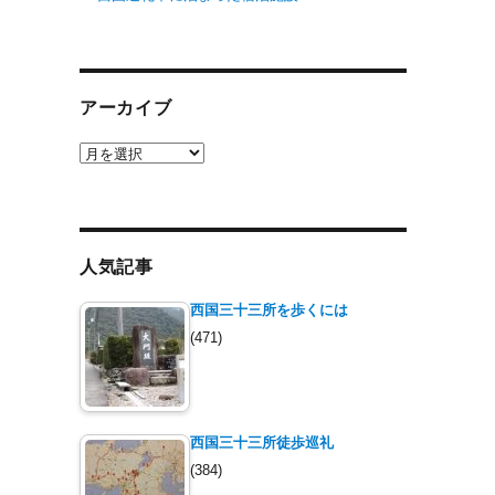
アーカイブ
ア
ー
カ
イ
ブ
人気記事
西国三十三所を歩くには
(471)
西国三十三所徒歩巡礼
(384)