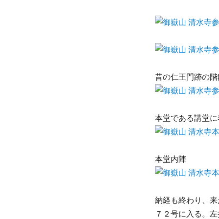
昔の仁王門跡の階
本堂である講堂に
本堂内陣
納経も終わり、来
７２号に入る。左