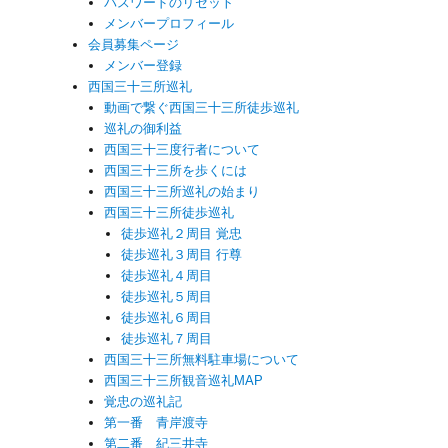
パスワードのリセット
メンバープロフィール
会員募集ページ
メンバー登録
西国三十三所巡礼
動画で繋ぐ西国三十三所徒歩巡礼
巡礼の御利益
西国三十三度行者について
西国三十三所を歩くには
西国三十三所巡礼の始まり
西国三十三所徒歩巡礼
徒歩巡礼２周目 覚忠
徒歩巡礼３周目 行尊
徒歩巡礼４周目
徒歩巡礼５周目
徒歩巡礼６周目
徒歩巡礼７周目
西国三十三所無料駐車場について
西国三十三所観音巡礼MAP
覚忠の巡礼記
第一番 青岸渡寺
第二番 紀三井寺