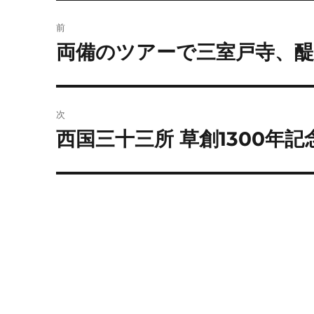
投
前
稿
両備のツアーで三室戸寺、醍
前
の
ナ
投
ビ
稿:
次
ゲ
西国三十三所 草創1300年記
次
の
ー
投
シ
稿:
ョ
ン