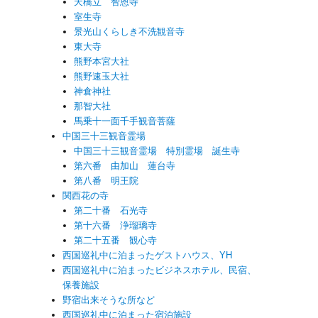
天橋立 智恩寺
室生寺
景光山くらしき不洗観音寺
東大寺
熊野本宮大社
熊野速玉大社
神倉神社
那智大社
馬乗十一面千手観音菩薩
中国三十三観音霊場
中国三十三観音霊場 特別霊場 誕生寺
第六番 由加山 蓮台寺
第八番 明王院
関西花の寺
第二十番 石光寺
第十六番 浄瑠璃寺
第二十五番 観心寺
西国巡礼中に泊まったゲストハウス、YH
西国巡礼中に泊まったビジネスホテル、民宿、
保養施設
野宿出来そうな所など
西国巡礼中に泊まった宿泊施設