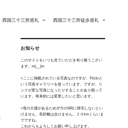
西国三十三所巡礼
西国三十三所徒歩巡礼
。
お知らせ
このサイトをいつも見ていただき有り難うござい
ます。m(__)m
○ここに掲載されている写真なのですが、Flickrと
いう写真ギャラリーを使っています、ですが、リ
ンクが変な写真になったりすることがあり困って
います。将来的には変更したいと思います。
○母の介護があるため夕方の5時に帰宅しないとい
けません、長距離は歩けません。２０kmくらいま
ま
でですね。
これからもよろしくお願い申し上げます。