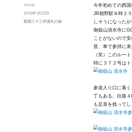
投
Yimai
今年初めての西国
稿
投
2016年1月22日
JR相野駅８時２
者
稿
カ
西国三十三所巡礼の旅
しそうになったが
日:
テ
御嶽山清水寺にG
ゴ
ことがないので安
リ
ー
昔、車で参拝に来
（笑）このルート
特に３７２号はト
参道入り口に着く
丁もある。往復４
も足首を捻ってし