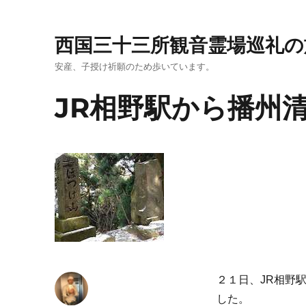
西国三十三所観音霊場巡礼の
安産、子授け祈願のため歩いています。
JR相野駅から播州
２１日、JR相野
した。