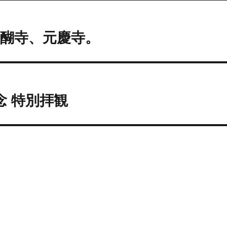
醐寺、元慶寺。
念 特別拝観