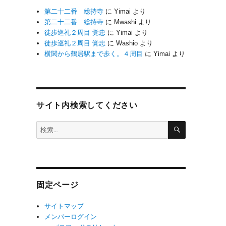
第二十二番 総持寺
に
Yimai
より
第二十二番 総持寺
に
Mwashi
より
徒歩巡礼２周目 覚忠
に
Yimai
より
徒歩巡礼２周目 覚忠
に
Washio
より
横関から鶴居駅まで歩く。４周目
に
Yimai
より
サイト内検索してください
検
検
索
索:
固定ページ
サイトマップ
メンバーログイン