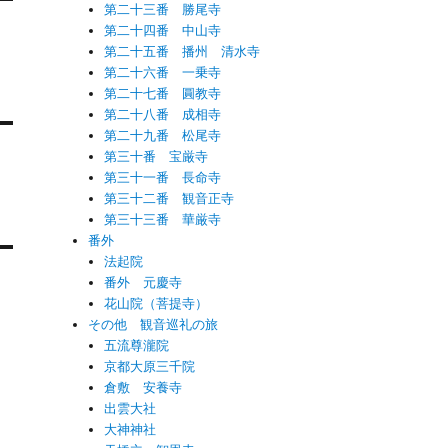
第二十三番 勝尾寺
第二十四番 中山寺
第二十五番 播州 清水寺
第二十六番 一乗寺
第二十七番 圓教寺
第二十八番 成相寺
第二十九番 松尾寺
第三十番 宝厳寺
第三十一番 長命寺
第三十二番 観音正寺
第三十三番 華厳寺
番外
法起院
番外 元慶寺
花山院（菩提寺）
その他 観音巡礼の旅
五流尊瀧院
京都大原三千院
倉敷 安養寺
出雲大社
大神神社