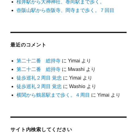
桜井駅から大神神社、巻向駅まで歩く。
壺阪山駅から壺阪寺、岡寺まで歩く。７回目
最近のコメント
第二十二番 総持寺
に
Yimai
より
第二十二番 総持寺
に
Mwashi
より
徒歩巡礼２周目 覚忠
に
Yimai
より
徒歩巡礼２周目 覚忠
に
Washio
より
横関から鶴居駅まで歩く。４周目
に
Yimai
より
サイト内検索してください