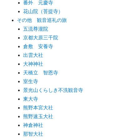
番外 元慶寺
花山院（菩提寺）
その他 観音巡礼の旅
五流尊瀧院
京都大原三千院
倉敷 安養寺
出雲大社
大神神社
天橋立 智恩寺
室生寺
景光山くらしき不洗観音寺
東大寺
熊野本宮大社
熊野速玉大社
神倉神社
那智大社