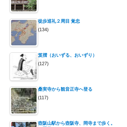
徒歩巡礼２周目 覚忠
(134)
笈摺（おいずる、おいずり）
(127)
桑実寺から観音正寺へ登る
(117)
壺阪山駅から壺阪寺、岡寺まで歩く。