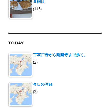
６回目
(116)
TODAY
三室戸寺から醍醐寺まで歩く。
(2)
今日の写経
(2)