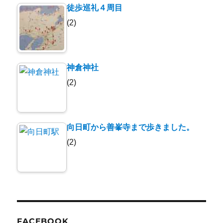
徒歩巡礼４周目
(2)
神倉神社
(2)
向日町から善峯寺まで歩きました。
(2)
FACEBOOK