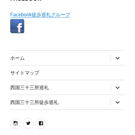
Facebook徒歩巡礼グループ
サ
ホーム
ブ
メ
ニ
サイトマップ
ュ
ー
を
サ
西国三十三所巡礼
展
ブ
開
メ
ニ
サ
西国三十三所徒歩巡礼
ュ
ブ
ー
メ
を
ニ
展
ュ
instagram
twitter
facebook
開
ー
を
展