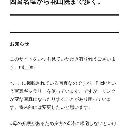
西宮名塩から花山院まで歩く。
次
ー
の
シ
投
稿:
ョ
ン
お知らせ
このサイトをいつも見ていただき有り難うございま
す。m(__)m
○ここに掲載されている写真なのですが、Flickrとい
う写真ギャラリーを使っています、ですが、リンク
が変な写真になったりすることがあり困っていま
す。将来的には変更したいと思います。
○母の介護があるため夕方の5時に帰宅しないといけ