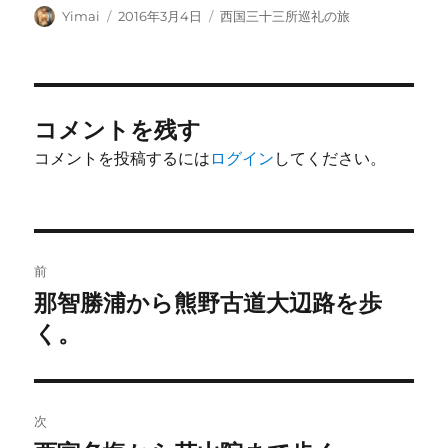
投
投
カ
Yimai
2016年3月4日
西国三十三所巡礼の旅
稿
稿
テ
者
日:
ゴ
リ
ー
コメントを残す
コメントを投稿するには
ログイン
してください。
投
前
稿
那智勝浦から熊野古道大辺路を歩
前
の
く。
ナ
投
ビ
稿:
ゲ
次