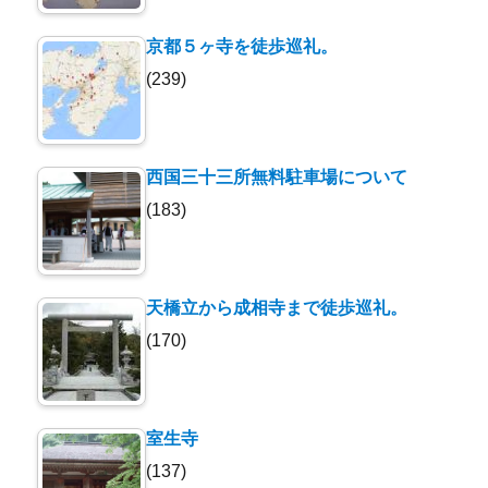
京都５ヶ寺を徒歩巡礼。
(239)
西国三十三所無料駐車場について
(183)
天橋立から成相寺まで徒歩巡礼。
(170)
室生寺
(137)