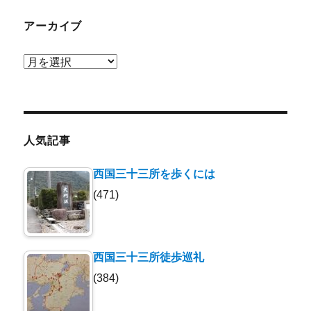
アーカイブ
ア
ー
カ
イ
ブ
人気記事
西国三十三所を歩くには
(471)
西国三十三所徒歩巡礼
(384)