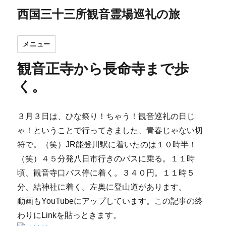
西国三十三所観音霊場巡礼の旅
メニュー
観音正寺から長命寺まで歩
く。
３月３日は、ひな祭り！ちゃう！観音巡礼の日じ
ゃ！ということで行ってきました、青春じゃない切
符で。（笑）JR能登川駅に着いたのは１０時半！
（笑）４５分発八日市行きのバスに乗る。１１時
頃、観音寺口バス停に着く。３４０円。１１時５
分、結神社に着く。左奥に登山道があります。
動画もYouTubeにアップしています。この記事の終
わりにLinkを貼っときます。